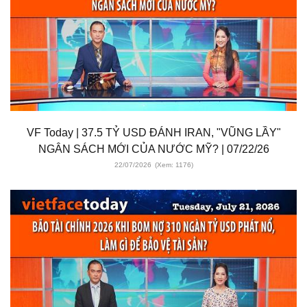
VF Today | 37.5 TỶ USD ĐÁNH IRAN, "VŨNG LẦY"
NGÂN SÁCH MỚI CỦA NƯỚC MỸ? | 07/22/26
22/07/2026
(Xem: 1176)