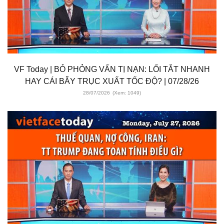
VF Today | BỎ PHỎNG VẤN TỊ NẠN: LỐI TẮT NHANH
HAY CÁI BẪY TRỤC XUẤT TỐC ĐỘ? | 07/28/26
28/07/2026
(Xem: 1049)