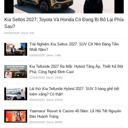
Kia Seltos 2027: Toyota Và Honda Có Đang Bị Bỏ Lại Phía
Sau?
05/08/2026
(Xem: 94)
Trải Nghiệm Kia Seltos 2027: SUV Cỡ Nhỏ Đáng Tiền
Nhất Năm?
03/08/2026
(Xem: 149)
Kia Telluride 2027 Ra Mắt: Hybrid Tăng Áp, Thiết Kế Đột
Phá, Công Nghệ Đỉnh Cao!
17/04/2026
(Xem: 2485)
Lái thử Kia Telluride Hybrid 2027: SUV 3 hàng ghế tiết
kiệm xăng? Có thật!
09/04/2026
(Xem: 2609)
Yaamava’ Resort & Casino 40 Năm: Lễ Hội Tết Nguyên
Đán Hoành Tráng
06/02/2026
(Xem: 3006)