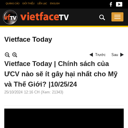
QUẢNG CÁO
GIỚI THIỆU
LIÊN LẠC
ENGLISH
Vietface Today
Trước
Sau
Vietface Today | Chính sách của
ƯCV nào sẽ ít gây hại nhất cho Mỹ
và Thế Giới? |10/25/24
25/10/2024
12:16 CH
(Xem: 21343)