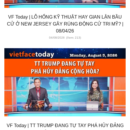
VF Today | LỖ HỔNG KỸ THUẬT HAY GIAN LẬN BẦU
CỬ Ở NEW JERSEY GÂY RÚNG ĐỘNG CỬ TRI MỸ? |
08/04/26
04/08/2026
(Xem: 213)
VF Today | TT TRUMP ĐANG TỰ TAY PHÁ HỦY ĐẢNG