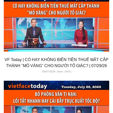
VF Today | CÓ HAY KHÔNG BIẾN TIỀN THUẾ MẤT CẮP
THÀNH "MỎ VÀNG" CHO NGƯỜI TỐ GIÁC? | 07/29/26
29/07/2026
(Xem: 1007)