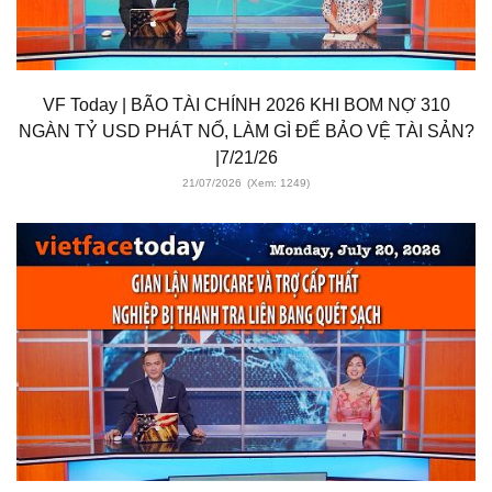
VF Today | BÃO TÀI CHÍNH 2026 KHI BOM NỢ 310
NGÀN TỶ USD PHÁT NỔ, LÀM GÌ ĐỂ BẢO VỆ TÀI SẢN?
|7/21/26
21/07/2026
(Xem: 1249)