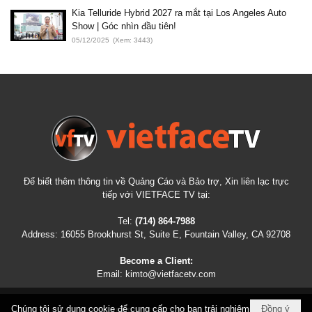
Kia Telluride Hybrid 2027 ra mắt tại Los Angeles Auto
Show | Góc nhìn đầu tiên!
05/12/2025
(Xem: 3443)
Để biết thêm thông tin về Quảng Cáo và Bảo trợ, Xin liên lạc trực
tiếp với VIETFACE TV tại:
Tel:
(714) 864-7988
Address:
16055 Brookhurst St, Suite E, Fountain Valley, CA 92708
Become a Client:
Email:
kimto@vietfacetv.com
Chúng tôi sử dụng cookie để cung cấp cho bạn trải nghiệm
Đồng ý
COPYRIGHT © 2026
VIETFACETV.COM
ALL RIGHTS RESERVED