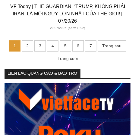
VF Today | THE GUARDIAN: “TRUMP, KHÔNG PHẢI
IRAN, LÀ MỐI NGUY LỚN NHẤT CỦA THẾ GIỚI! |
07/20/26
20/07/2026
(Xem: 1392)
1
2
3
4
5
6
7
Trang sau
Trang cuối
LIÊN LẠC QUẢNG CÁO & BẢO TRỢ