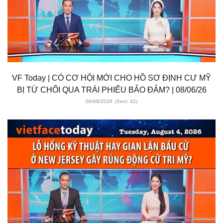
VF Today | CÓ CƠ HỘI MỚI CHO HỒ SƠ ĐỊNH CƯ MỸ
BỊ TỪ CHỐI QUA TRÁI PHIẾU BẢO ĐẢM? | 08/06/26
06/08/2026
(Xem: 42)