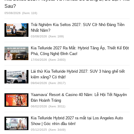
Sau?
05/08/2026
(Xem: 116)
Trải Nghiệm Kia Seltos 2027: SUV Cỡ Nhỏ Đáng Tiền
Nhất Năm?
03/08/2026
(Xem: 169)
Kia Telluride 2027 Ra Mắt: Hybrid Tăng Áp, Thiết Kế Đột
Phá, Công Nghệ Đỉnh Cao!
17/04/2026
(Xem: 2493)
Lái thử Kia Telluride Hybrid 2027: SUV 3 hàng ghế tiết
kiệm xăng? Có thật!
09/04/2026
(Xem: 2617)
Yaamava’ Resort & Casino 40 Năm: Lễ Hội Tết Nguyên
Đán Hoành Tráng
06/02/2026
(Xem: 3011)
Kia Telluride Hybrid 2027 ra mắt tại Los Angeles Auto
Show | Góc nhìn đầu tiên!
05/12/2025
(Xem: 3449)