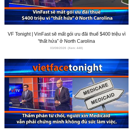
VF Tonight | VinFast sẽ mất gói ưu đãi thuế $400 triệu vì
“thất hứa” ở North Carolina
03/08/2026
(Xem: 448)