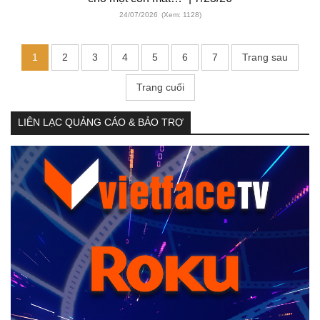
24/07/2026
(Xem: 1128)
1
2
3
4
5
6
7
Trang sau
Trang cuối
LIÊN LẠC QUẢNG CÁO & BẢO TRỢ