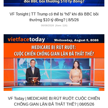
VF Tonight | TT Trump có thể bị “hố” khi đòi BBC bồi
thường $10 tỷ đồng? | 8/5/26
06/08/2026
(Xem: 116)
VF Today | MEDICARE BỊ RÚT RUỘT: CUỘC CHIẾN
CHỐNG GIAN LẬN ĐÃ THẤT THẾ? | 08/05/26