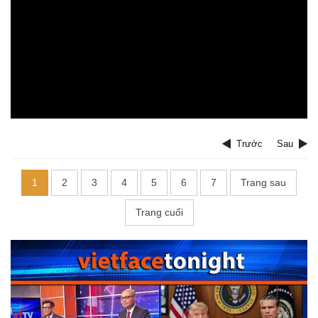
Trước
Sau
1
2
3
4
5
6
7
Trang sau
Trang cuối