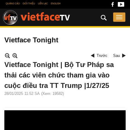
QUẢNG CÁO
GIỚI THIỆU
LIÊN LẠC
ENGLISH
Vietface Tonight
Trước
Sau
Vietface Tonight | Bộ Tư Pháp sa
thải các viên chức tham gia vào
cuộc điều tra TT Trump |1/27/25
28/01/2025
11:52 SA
(Xem: 19582)