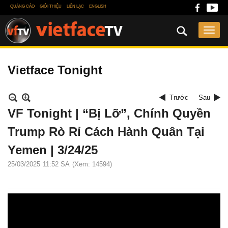
QUẢNG CÁO
GIỚI THIỆU
LIÊN LẠC
ENGLISH
Vietface Tonight
Trước
Sau
VF Tonight | “Bị Lỡ”, Chính Quyền
Trump Rò Rỉ Cách Hành Quân Tại
Yemen | 3/24/25
25/03/2025
11:52 SA
(Xem: 14594)