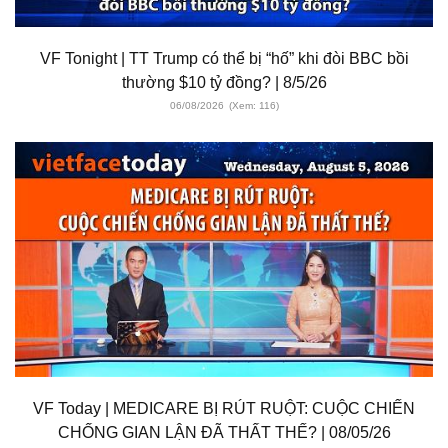
VF Tonight | TT Trump có thể bị “hố” khi đòi BBC bồi
thường $10 tỷ đồng? | 8/5/26
06/08/2026
(Xem: 116)
VF Today | MEDICARE BỊ RÚT RUỘT: CUỘC CHIẾN
CHỐNG GIAN LẬN ĐÃ THẤT THẾ? | 08/05/26