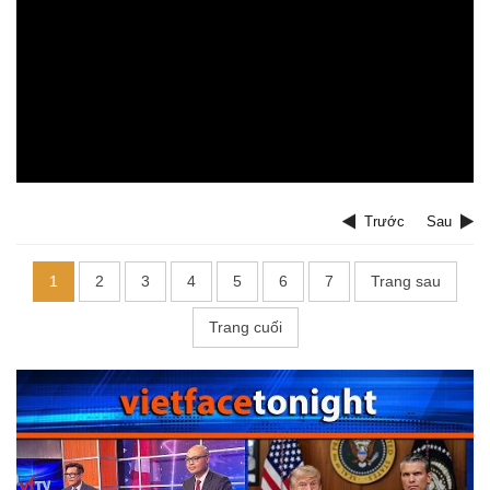
Trước
Sau
1
2
3
4
5
6
7
Trang sau
Trang cuối