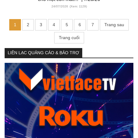
24/07/2026
(Xem: 1129)
1
2
3
4
5
6
7
Trang sau
Trang cuối
LIÊN LẠC QUẢNG CÁO & BẢO TRỢ