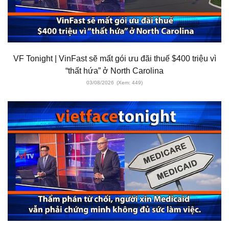
VF Tonight | VinFast sẽ mất gói ưu đãi thuế $400 triệu vì
“thất hứa” ở North Carolina
03/08/2026
(Xem: 449)