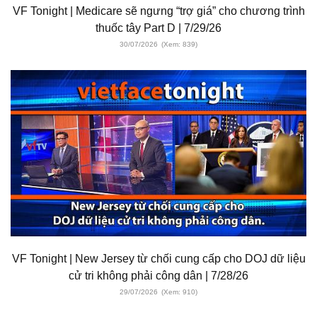
VF Tonight | Medicare sẽ ngưng “trợ giá” cho chương trình
thuốc tây Part D | 7/29/26
30/07/2026
(Xem: 839)
VF Tonight | New Jersey từ chối cung cấp cho DOJ dữ liệu
cử tri không phải công dân | 7/28/26
29/07/2026
(Xem: 910)