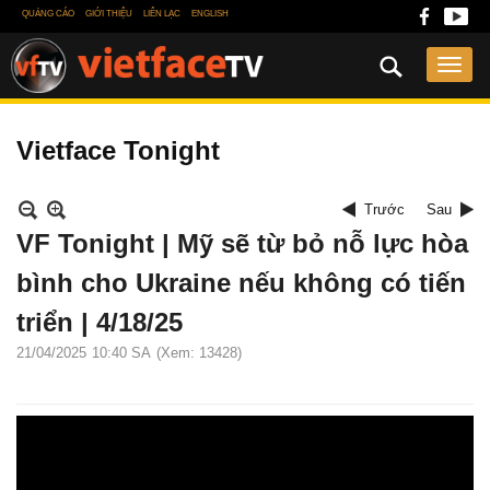
QUẢNG CÁO
GIỚI THIỆU
LIÊN LẠC
ENGLISH
Vietface Tonight
Trước
Sau
VF Tonight | Mỹ sẽ từ bỏ nỗ lực hòa
bình cho Ukraine nếu không có tiến
triển | 4/18/25
21/04/2025
10:40 SA
(Xem: 13428)