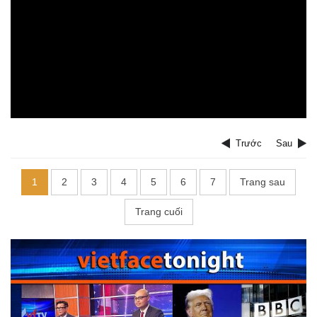
Trước
Sau
1
2
3
4
5
6
7
Trang sau
Trang cuối