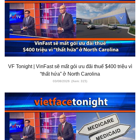
VF Tonight | VinFast sẽ mất gói ưu đãi thuế $400 triệu vì
“thất hứa” ở North Carolina
03/08/2026
(Xem: 315)