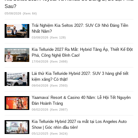
Sau?
05/08/2026
(Xem: 64)
Trải Nghiệm Kia Seltos 2027: SUV Cỡ Nhỏ Đáng Tiền
Nhất Năm?
03/08/2026
(Xem: 128)
Kia Telluride 2027 Ra Mắt: Hybrid Tăng Áp, Thiết Kế Đột
Phá, Công Nghệ Đỉnh Cao!
17/04/2026
(Xem: 2466)
Lái thử Kia Telluride Hybrid 2027: SUV 3 hàng ghế tiết
kiệm xăng? Có thật!
09/04/2026
(Xem: 2593)
Yaamava’ Resort & Casino 40 Năm: Lễ Hội Tết Nguyên
Đán Hoành Tráng
06/02/2026
(Xem: 2987)
Kia Telluride Hybrid 2027 ra mắt tại Los Angeles Auto
Show | Góc nhìn đầu tiên!
05/12/2025
(Xem: 3424)