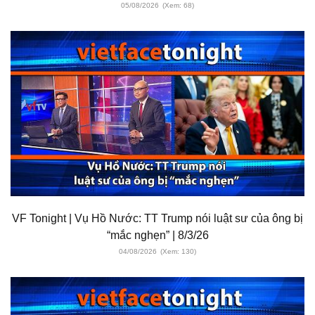
05/08/2026
(Xem: 68)
VF Tonight | Vụ Hồ Nước: TT Trump nói luật sư của ông bị
“mắc nghẹn” | 8/3/26
04/08/2026
(Xem: 130)