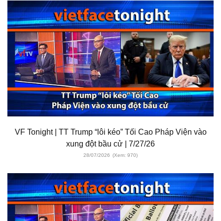
VF Tonight | TT Trump “lôi kéo” Tối Cao Pháp Viện vào
xung đột bầu cử | 7/27/26
28/07/2026
(Xem: 970)