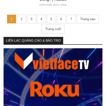
23/07/2026
(Xem: 1001)
1
2
3
4
5
6
7
Trang sau
Trang cuối
LIÊN LẠC QUẢNG CÁO & BẢO TRỢ