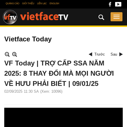
QUẢNG CÁO
GIỚI THIỆU
LIÊN LẠC
ENGLISH
Vietface Today
Trước
Sau
VF Today | TRỢ CẤP SSA NĂM
2025: 8 THAY ĐỔI MÀ MỌI NGƯỜI
VỀ HƯU PHẢI BIẾT | 09/01/25
02/09/2025
11:30 SA
(Xem: 10096)