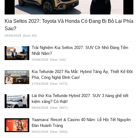
Kia Seltos 2027: Toyota Và Honda Có Đang Bị Bỏ Lại Phía
Sau?
05/08/2026
(Xem: 83)
Trải Nghiệm Kia Seltos 2027: SUV Cỡ Nhỏ Đáng Tiền
Nhất Năm?
03/08/2026
(Xem: 144)
Kia Telluride 2027 Ra Mắt: Hybrid Tăng Áp, Thiết Kế Đột
Phá, Công Nghệ Đỉnh Cao!
17/04/2026
(Xem: 2472)
Lái thử Kia Telluride Hybrid 2027: SUV 3 hàng ghế tiết
kiệm xăng? Có thật!
09/04/2026
(Xem: 2607)
Yaamava’ Resort & Casino 40 Năm: Lễ Hội Tết Nguyên
Đán Hoành Tráng
06/02/2026
(Xem: 3004)