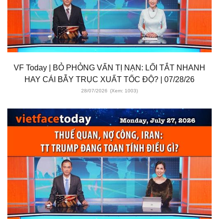
VF Today | BỎ PHỎNG VẤN TỊ NẠN: LỐI TẮT NHANH
HAY CÁI BẪY TRỤC XUẤT TỐC ĐỘ? | 07/28/26
28/07/2026
(Xem: 1003)