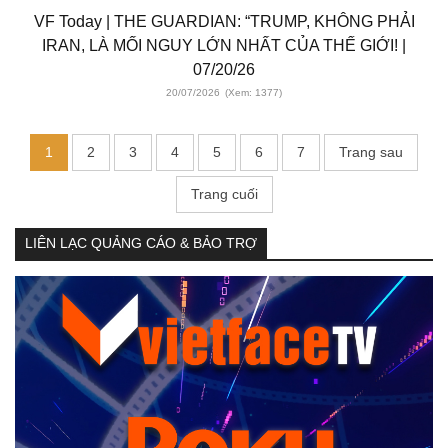
VF Today | THE GUARDIAN: “TRUMP, KHÔNG PHẢI
IRAN, LÀ MỐI NGUY LỚN NHẤT CỦA THẾ GIỚI! |
07/20/26
20/07/2026
(Xem: 1377)
1
2
3
4
5
6
7
Trang sau
Trang cuối
LIÊN LẠC QUẢNG CÁO & BẢO TRỢ