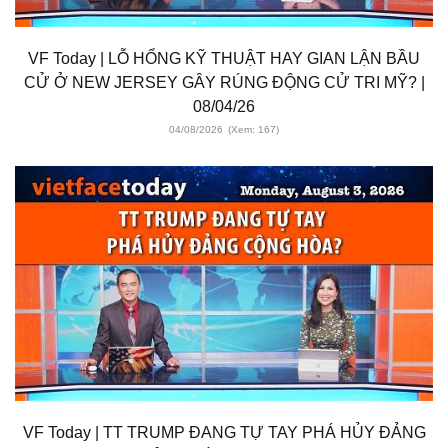
VF Today | LỖ HỔNG KỸ THUẬT HAY GIAN LẬN BẦU
CỬ Ở NEW JERSEY GÂY RÚNG ĐỘNG CỬ TRI MỸ? |
08/04/26
04/08/2026
(Xem: 167)
VF Today | TT TRUMP ĐANG TỰ TAY PHÁ HỦY ĐẢNG