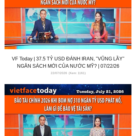
VF Today | 37.5 TỶ USD ĐÁNH IRAN, "VŨNG LẦY"
NGÂN SÁCH MỚI CỦA NƯỚC MỸ? | 07/22/26
22/07/2026
(Xem: 1161)