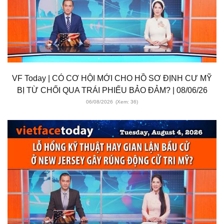
VF Today | CÓ CƠ HỘI MỚI CHO HỒ SƠ ĐỊNH CƯ MỸ
BỊ TỪ CHỐI QUA TRÁI PHIẾU BẢO ĐẢM? | 08/06/26
06/08/2026
(Xem: 36)