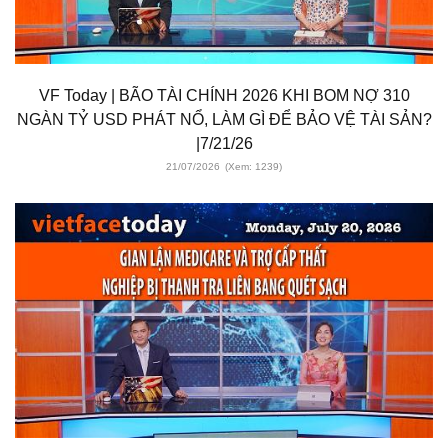
VF Today | BÃO TÀI CHÍNH 2026 KHI BOM NỢ 310
NGÀN TỶ USD PHÁT NỔ, LÀM GÌ ĐỂ BẢO VỆ TÀI SẢN?
|7/21/26
21/07/2026
(Xem: 1239)