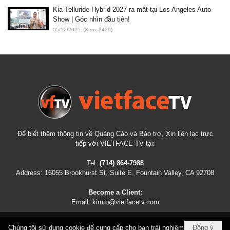
Kia Telluride Hybrid 2027 ra mắt tại Los Angeles Auto
Show | Góc nhìn đầu tiên!
05/12/2025
(Xem: 3429)
Để biết thêm thông tin về Quảng Cáo và Bảo trợ, Xin liên lạc trực
tiếp với VIETFACE TV tại:
Tel:
(714) 864-7988
Address:
16055 Brookhurst St, Suite E, Fountain Valley, CA 92708
Become a Client:
Email:
kimto@vietfacetv.com
Chúng tôi sử dụng cookie để cung cấp cho bạn trải nghiệm
Đồng ý
COPYRIGHT © 2026
VIETFACETV.COM
ALL RIGHTS RESERVED