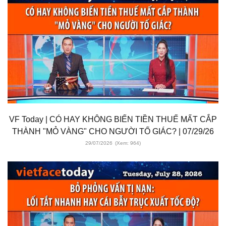
VF Today | CÓ HAY KHÔNG BIẾN TIỀN THUẾ MẤT CẮP
THÀNH "MỎ VÀNG" CHO NGƯỜI TỐ GIÁC? | 07/29/26
29/07/2026
(Xem: 964)