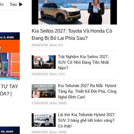
ớc
Sau
Kia Seltos 2027: Toyota Và Honda Có
Đang Bị Bỏ Lại Phía Sau?
05/08/2026
(Xem: 91)
Trải Nghiệm Kia Seltos 2027:
SUV Cỡ Nhỏ Đáng Tiền Nhất
Năm?
03/08/2026
(Xem: 147)
Kia Telluride 2027 Ra Mắt: Hybrid
 TỰ TAY
Tăng Áp, Thiết Kế Đột Phá, Công
ÒA? |
Nghệ Đỉnh Cao!
17/04/2026
(Xem: 2483)
Lái thử Kia Telluride Hybrid 2027:
SUV 3 hàng ghế tiết kiệm xăng?
Có thật!
09/04/2026
(Xem: 2609)