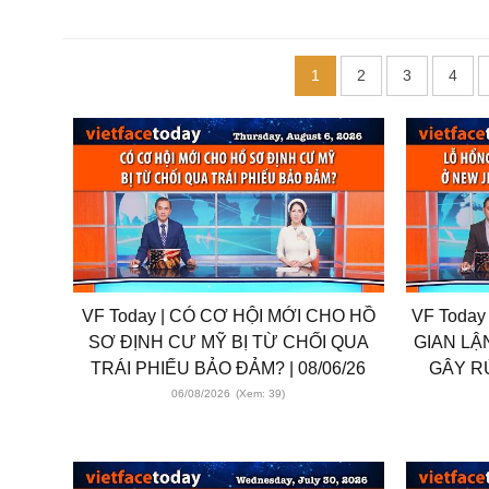
1
2
3
4
VF Today | CÓ CƠ HỘI MỚI CHO HỒ
VF Today
SƠ ĐỊNH CƯ MỸ BỊ TỪ CHỐI QUA
GIAN LẬ
TRÁI PHIẾU BẢO ĐẢM? | 08/06/26
GÂY R
06/08/2026
(Xem: 39)