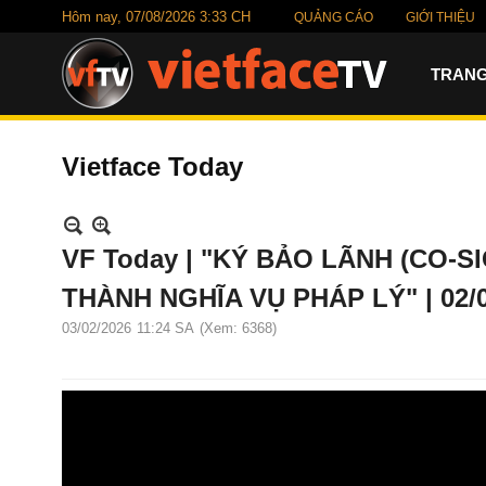
Hôm nay,
07/08/2026 3:33 CH
QUẢNG CÁO
GIỚI THIỆU
TRANG
Vietface Today
VF Today | "KÝ BẢO LÃNH (CO-S
THÀNH NGHĨA VỤ PHÁP LÝ" | 02/0
03/02/2026
11:24 SA
(Xem: 6368)