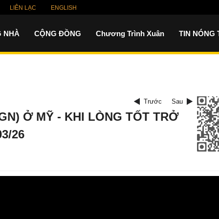
LIÊN LẠC
ENGLISH
 NHÀ
CỘNG ĐỒNG
Chương Trình Xuân
TIN NÓNG
Trước
Sau
IGN) Ở MỸ - KHI LÒNG TỐT TRỞ
3/26