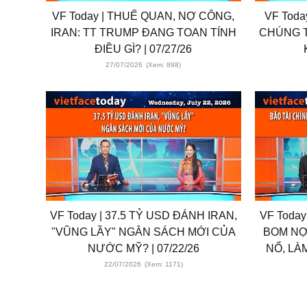
VF Today | THUẾ QUAN, NỢ CÔNG,
VF Toda
IRAN: TT TRUMP ĐANG TOAN TÍNH
CHÚNG 
ĐIỀU GÌ? | 07/27/26
27/07/2026
(Xem: 898)
VF Today | 37.5 TỶ USD ĐÁNH IRAN,
VF Today
"VŨNG LẦY" NGÂN SÁCH MỚI CỦA
BOM NỢ
NƯỚC MỸ? | 07/22/26
NỔ, LÀ
22/07/2026
(Xem: 1171)