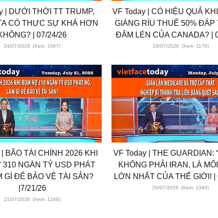
y | DƯỚI THỜI TT TRUMP,
VF Today | CÓ HIỆU QUẢ KH
TA CÓ THỰC SỰ KHÁ HƠN
GIÁNG RÌU THUẾ 50% ĐÁP
KHÔNG? | 07/24/26
ĐÂM LÉN CỦA CANADA? | 0
24/07/2026
(Xem: 1067)
23/07/2026
(Xem: 1170)
 | BÃO TÀI CHÍNH 2026 KHI
VF Today | THE GUARDIAN:
 310 NGÀN TỶ USD PHÁT
KHÔNG PHẢI IRAN, LÀ MỐ
M GÌ ĐỂ BẢO VỆ TÀI SẢN?
LỚN NHẤT CỦA THẾ GIỚI! | 
|7/21/26
20/07/2026
(Xem: 1390)
21/07/2026
(Xem: 1248)