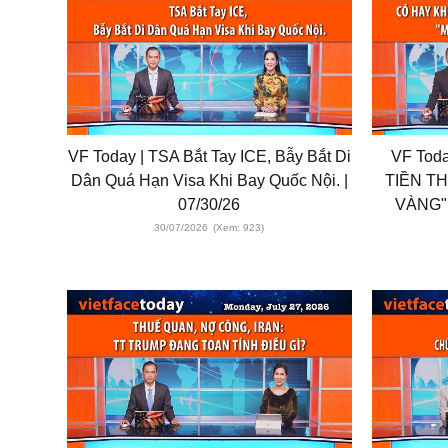
VF Today | TSA Bắt Tay ICE, Bẫy Bắt Di
VF Tod
Dân Quá Hạn Visa Khi Bay Quốc Nội. |
TIỀN T
07/30/26
VÀNG"
30/07/2026
(Xem: 923)