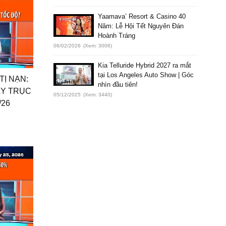
Yaamava’ Resort & Casino 40
Năm: Lễ Hội Tết Nguyên Đán
Hoành Tráng
06/02/2026
(Xem: 3006)
Kia Telluride Hybrid 2027 ra mắt
tại Los Angeles Auto Show | Góc
TỊ NẠN:
nhìn đầu tiên!
ẪY TRỤC
05/12/2025
(Xem: 3440)
/26