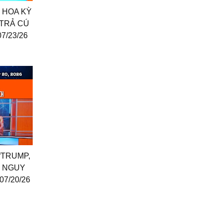
I HOA KỲ
 TRẢ CÚ
7/23/26
 “TRUMP,
I NGUY
07/20/26