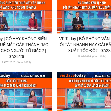
ay | CÓ HAY KHÔNG BIẾN
VF Today | BỎ PHỎNG VẤN 
HUẾ MẤT CẮP THÀNH "MỎ
LỐI TẮT NHANH HAY CÁI B
 CHO NGƯỜI TỐ GIÁC? |
XUẤT TỐC ĐỘ? | 07/28
07/29/26
28/07/2026
(Xem: 1044)
29/07/2026
(Xem: 1005)