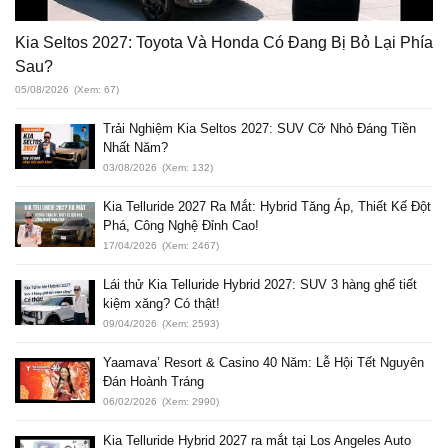
Kia Seltos 2027: Toyota Và Honda Có Đang Bị Bỏ Lại Phía
Sau?
05/08/2026
(Xem: 67)
Trải Nghiệm Kia Seltos 2027: SUV Cỡ Nhỏ Đáng Tiền
Nhất Năm?
03/08/2026
(Xem: 132)
Kia Telluride 2027 Ra Mắt: Hybrid Tăng Áp, Thiết Kế Đột
Phá, Công Nghệ Đỉnh Cao!
17/04/2026
(Xem: 2467)
Lái thử Kia Telluride Hybrid 2027: SUV 3 hàng ghế tiết
kiệm xăng? Có thật!
09/04/2026
(Xem: 2593)
Yaamava’ Resort & Casino 40 Năm: Lễ Hội Tết Nguyên
Đán Hoành Tráng
06/02/2026
(Xem: 2990)
Kia Telluride Hybrid 2027 ra mắt tại Los Angeles Auto