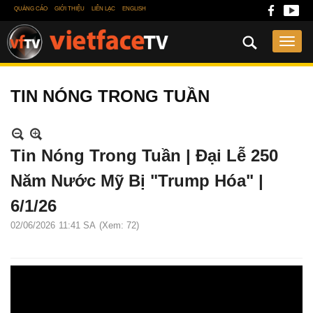
QUẢNG CÁO
GIỚI THIỆU
LIÊN LẠC
ENGLISH
TIN NÓNG TRONG TUẦN
Tin Nóng Trong Tuần | Đại Lễ 250
Năm Nước Mỹ Bị "Trump Hóa" |
6/1/26
02/06/2026
11:41 SA
(Xem: 72)