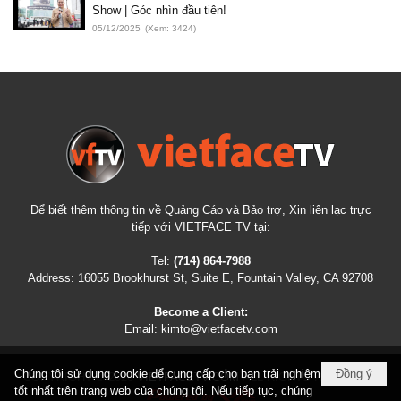
Show | Góc nhìn đầu tiên!
05/12/2025
(Xem: 3424)
Để biết thêm thông tin về Quảng Cáo và Bảo trợ, Xin liên lạc trực
tiếp với VIETFACE TV tại:
Tel:
(714) 864-7988
Address:
16055 Brookhurst St, Suite E, Fountain Valley, CA 92708
Become a Client:
Email:
kimto@vietfacetv.com
Chúng tôi sử dụng cookie để cung cấp cho bạn trải nghiệm
Đồng ý
COPYRIGHT © 2026
VIETFACETV.COM
ALL RIGHTS RESERVED
tốt nhất trên trang web của chúng tôi. Nếu tiếp tục, chúng