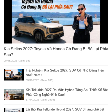
Kia Seltos 2027: Toyota Và Honda Có Đang Bị Bỏ Lại Phía
Sau?
05/08/2026
(Xem: 153)
Trải Nghiệm Kia Seltos 2027: SUV Cỡ Nhỏ Đáng Tiền
Nhất Năm?
03/08/2026
(Xem: 185)
Kia Telluride 2027 Ra Mắt: Hybrid Tăng Áp, Thiết Kế Đột
Phá, Công Nghệ Đỉnh Cao!
17/04/2026
(Xem: 2505)
Lái thử Kia Telluride Hybrid 2027: SUV 3 hàng ghế tiết