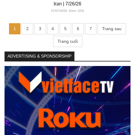
Iran | 7/26/26
27/07/2026
(Xem: 325)
1
2
3
4
5
6
7
Trang sau
Trang cuối
ADVERTISING & SPONSORSHIP