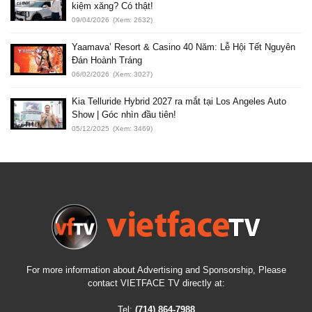
kiệm xăng? Có thật!
09/04/2026
(Xem: 2632)
Yaamava’ Resort & Casino 40 Năm: Lễ Hội Tết Nguyên
Đán Hoành Tráng
06/02/2026
(Xem: 3027)
Kia Telluride Hybrid 2027 ra mắt tại Los Angeles Auto
Show | Góc nhìn đầu tiên!
05/12/2025
(Xem: 3469)
For more information about Advertising and Sponsorship, Please
contact VIETFACE TV directly at:
Tel:
(714) 864-7988