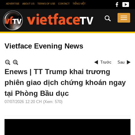
ADVERTISE
ABOUT US
TERMS OF USE
CONTACT
TIẾNG VIỆT
Vietface Evening News
Trước
Sau
Enews | TT Trump khai trương
phiên giao dịch chứng khoán ngay
tại Phòng Bầu dục
07/07/2026
12:20 CH
(Xem: 570)