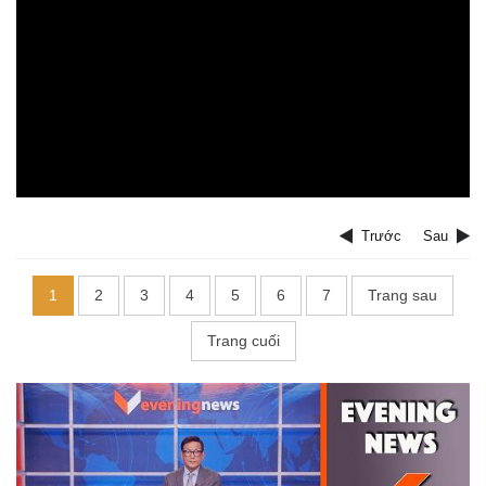
Trước
Sau
1
2
3
4
5
6
7
Trang sau
Trang cuối