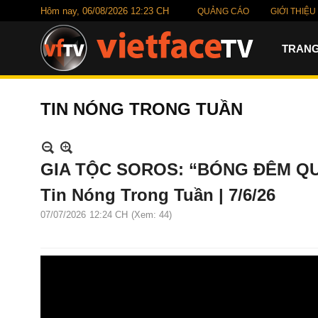
Hôm nay,
06/08/2026 12:23 CH
QUẢNG CÁO
GIỚI THIỆU
TRANG
TIN NÓNG TRONG TUẦN
GIA TỘC SOROS: “BÓNG ĐÊM Q
Tin Nóng Trong Tuần | 7/6/26
07/07/2026
12:24 CH
(Xem: 44)