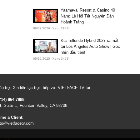
Yaamava’ Resort & Casino 40
Năm: Lễ Hội Tết Nguyên Đán
Hoành Tráng
06/02/2026
(Xem: 2982)
Kia Telluride Hybrid 2027 ra mắt
tại Los Angeles Auto Show | Góc
nhìn đầu tiên!
05/12/2025
(Xem: 3423)
o trợ, Xin liên lạc trực tiếp với VIETFACE TV tại:
714) 864-7988
, Suite E, Fountain Valley, CA 92708
me a Client:
to@vietfacetv.com