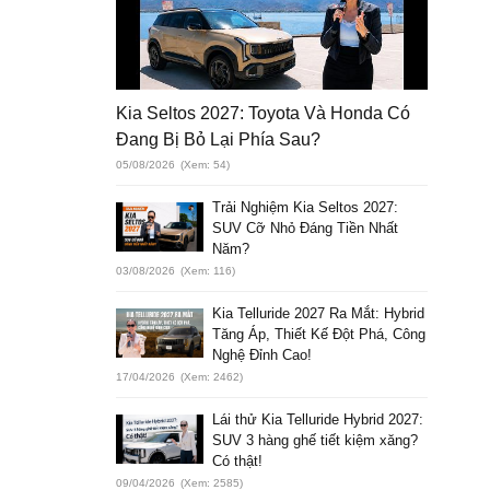
Kia Seltos 2027: Toyota Và Honda Có
Đang Bị Bỏ Lại Phía Sau?
05/08/2026
(Xem: 54)
Trải Nghiệm Kia Seltos 2027:
SUV Cỡ Nhỏ Đáng Tiền Nhất
Năm?
03/08/2026
(Xem: 116)
Kia Telluride 2027 Ra Mắt: Hybrid
Tăng Áp, Thiết Kế Đột Phá, Công
Nghệ Đỉnh Cao!
17/04/2026
(Xem: 2462)
Lái thử Kia Telluride Hybrid 2027:
SUV 3 hàng ghế tiết kiệm xăng?
Có thật!
09/04/2026
(Xem: 2585)