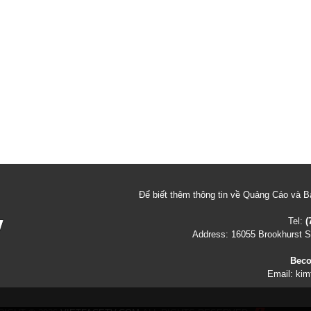
Để biết thêm thông tin về Quảng Cáo và Bả
Tel:
(
Address:
16055 Brookhurst St
Beco
Email:
kim