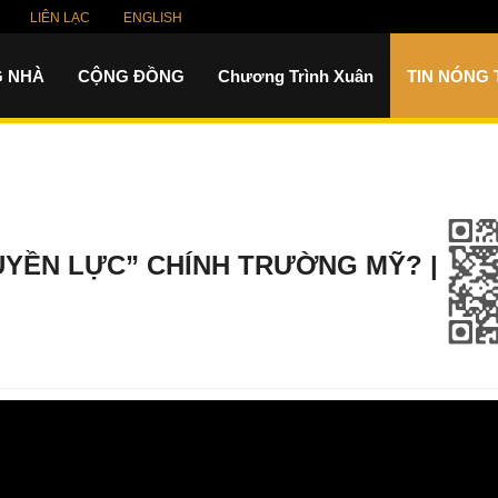
LIÊN LẠC
ENGLISH
 NHÀ
CỘNG ĐỒNG
Chương Trình Xuân
TIN NÓNG
UYỀN LỰC” CHÍNH TRƯỜNG MỸ? |