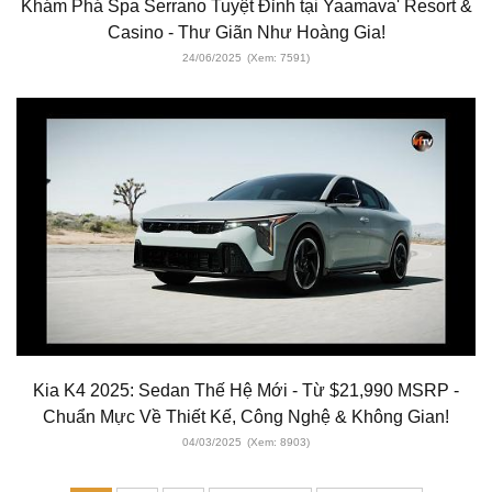
Khám Phá Spa Serrano Tuyệt Đỉnh tại Yaamava' Resort &
Casino - Thư Giãn Như Hoàng Gia!
24/06/2025
(Xem: 7591)
Kia K4 2025: Sedan Thế Hệ Mới - Từ $21,990 MSRP -
Chuẩn Mực Về Thiết Kế, Công Nghệ & Không Gian!
04/03/2025
(Xem: 8903)