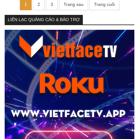
1
2
3
Trang sau
Trang cuối
LIÊN LẠC QUẢNG CÁO & BẢO TRỢ