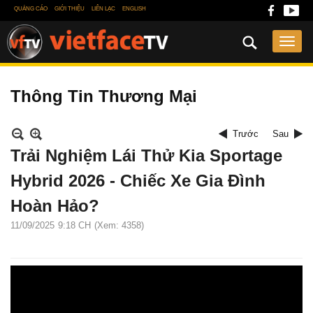
QUẢNG CÁO
GIỚI THIỆU
LIÊN LẠC
ENGLISH
Thông Tin Thương Mại
Trước
Sau
Trải Nghiệm Lái Thử Kia Sportage
Hybrid 2026 - Chiếc Xe Gia Đình
Hoàn Hảo?
11/09/2025
9:18 CH
(Xem: 4358)