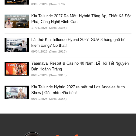
03/08/2026
(Xem: 173)
Kia Telluride 2027 Ra Mắt: Hybrid Tăng Áp, Thiết Kế Đột
Phá, Công Nghệ Đỉnh Cao!
17/04/2026
(Xem: 2495)
Lái thử Kia Telluride Hybrid 2027: SUV 3 hàng ghế tiết
kiệm xăng? Có thật!
09/04/2026
(Xem: 2619)
Yaamava’ Resort & Casino 40 Năm: Lễ Hội Tết Nguyên
Đán Hoành Tráng
06/02/2026
(Xem: 3013)
Kia Telluride Hybrid 2027 ra mắt tại Los Angeles Auto
Show | Góc nhìn đầu tiên!
05/12/2025
(Xem: 3455)