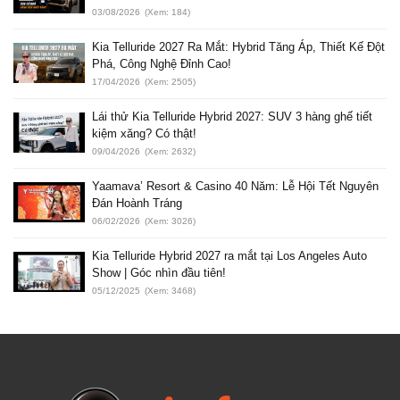
03/08/2026
(Xem: 184)
Kia Telluride 2027 Ra Mắt: Hybrid Tăng Áp, Thiết Kế Đột
Phá, Công Nghệ Đỉnh Cao!
17/04/2026
(Xem: 2505)
Lái thử Kia Telluride Hybrid 2027: SUV 3 hàng ghế tiết
kiệm xăng? Có thật!
09/04/2026
(Xem: 2632)
Yaamava’ Resort & Casino 40 Năm: Lễ Hội Tết Nguyên
Đán Hoành Tráng
06/02/2026
(Xem: 3026)
Kia Telluride Hybrid 2027 ra mắt tại Los Angeles Auto
Show | Góc nhìn đầu tiên!
05/12/2025
(Xem: 3468)