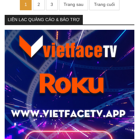
1
2
3
Trang sau
Trang cuối
LIÊN LẠC QUẢNG CÁO & BẢO TRỢ