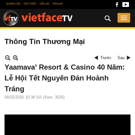
QUẢNG CÁO
GIỚI THIỆU
LIÊN LẠC
ENGLISH
Thông Tin Thương Mại
Trước
Sau
Yaamava’ Resort & Casino 40 Năm:
Lễ Hội Tết Nguyên Đán Hoành
Tráng
06/02/2026
10:38 SA
(Xem: 3026)