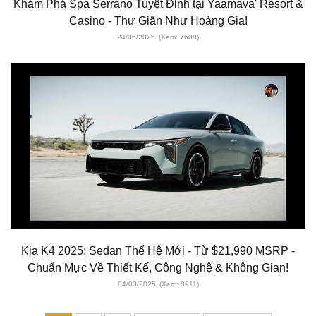
Khám Phá Spa Serrano Tuyệt Đỉnh tại Yaamava' Resort &
Casino - Thư Giãn Như Hoàng Gia!
24/06/2025
(Xem: 7608)
Kia K4 2025: Sedan Thế Hệ Mới - Từ $21,990 MSRP -
Chuẩn Mực Về Thiết Kế, Công Nghệ & Không Gian!
04/03/2025
(Xem: 8911)