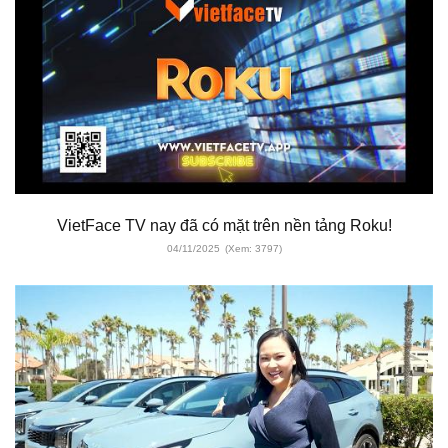
VietFace TV nay đã có mặt trên nền tảng Roku!
04/11/2025
(Xem: 3797)