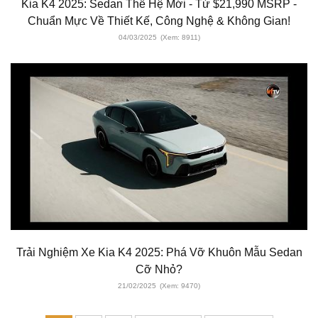
Kia K4 2025: Sedan Thế Hệ Mới - Từ $21,990 MSRP -
Chuẩn Mực Về Thiết Kế, Công Nghệ & Không Gian!
04/03/2025
(Xem: 8911)
Trải Nghiệm Xe Kia K4 2025: Phá Vỡ Khuôn Mẫu Sedan
Cỡ Nhỏ?
21/02/2025
(Xem: 9470)