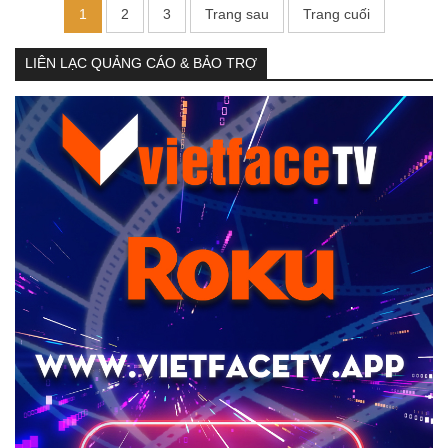
1
2
3
Trang sau
Trang cuối
LIÊN LẠC QUẢNG CÁO & BẢO TRỢ