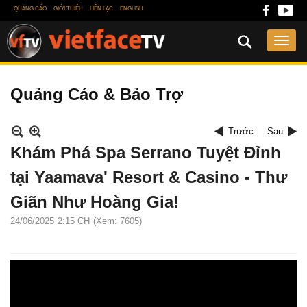
QUẢNG CÁO
GIỚI THIỆU
LIÊN LẠC
ENGLISH
Quảng Cáo & Bảo Trợ
Trước
Sau
Khám Phá Spa Serrano Tuyệt Đỉnh
tại Yaamava' Resort & Casino - Thư
Giãn Như Hoàng Gia!
24/06/2025
2:15 CH
(Xem: 7605)