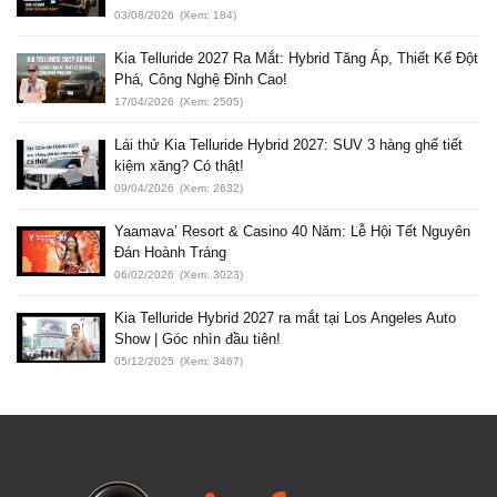
03/08/2026
(Xem: 184)
Kia Telluride 2027 Ra Mắt: Hybrid Tăng Áp, Thiết Kế Đột
Phá, Công Nghệ Đỉnh Cao!
17/04/2026
(Xem: 2505)
Lái thử Kia Telluride Hybrid 2027: SUV 3 hàng ghế tiết
kiệm xăng? Có thật!
09/04/2026
(Xem: 2632)
Yaamava’ Resort & Casino 40 Năm: Lễ Hội Tết Nguyên
Đán Hoành Tráng
06/02/2026
(Xem: 3023)
Kia Telluride Hybrid 2027 ra mắt tại Los Angeles Auto
Show | Góc nhìn đầu tiên!
05/12/2025
(Xem: 3467)