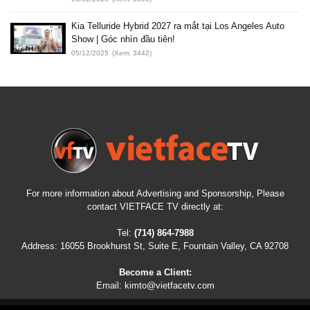
Kia Telluride Hybrid 2027 ra mắt tại Los Angeles Auto
Show | Góc nhìn đầu tiên!
05/12/2025
(Xem: 3442)
For more information about Advertising and Sponsorship, Please
contact VIETFACE TV directly at:
Tel:
(714) 864-7988
Address:
16055 Brookhurst St, Suite E, Fountain Valley, CA 92708
Become a Client:
Email:
kimto@vietfacetv.com