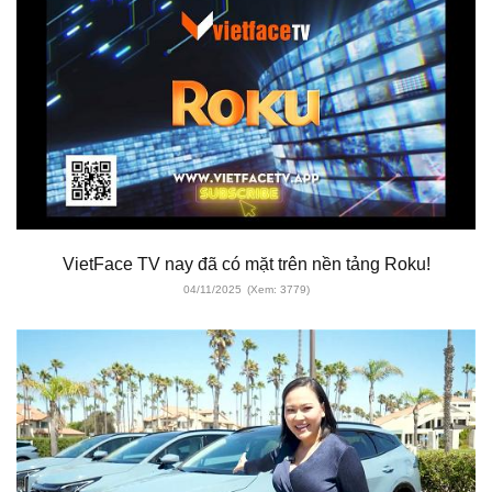
VietFace TV nay đã có mặt trên nền tảng Roku!
04/11/2025
(Xem: 3779)