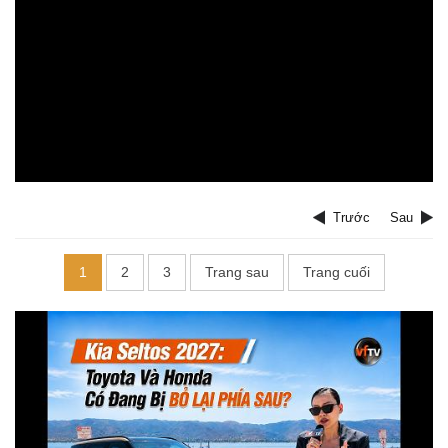
Trước
Sau
1
2
3
Trang sau
Trang cuối