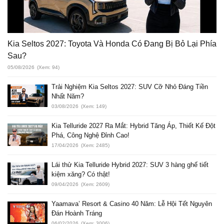
Kia Seltos 2027: Toyota Và Honda Có Đang Bị Bỏ Lại Phía
Sau?
05/08/2026
(Xem: 94)
Trải Nghiệm Kia Seltos 2027: SUV Cỡ Nhỏ Đáng Tiền
Nhất Năm?
03/08/2026
(Xem: 149)
Kia Telluride 2027 Ra Mắt: Hybrid Tăng Áp, Thiết Kế Đột
Phá, Công Nghệ Đỉnh Cao!
17/04/2026
(Xem: 2485)
Lái thử Kia Telluride Hybrid 2027: SUV 3 hàng ghế tiết
kiệm xăng? Có thật!
09/04/2026
(Xem: 2609)
Yaamava’ Resort & Casino 40 Năm: Lễ Hội Tết Nguyên
Đán Hoành Tráng
06/02/2026
(Xem: 3006)