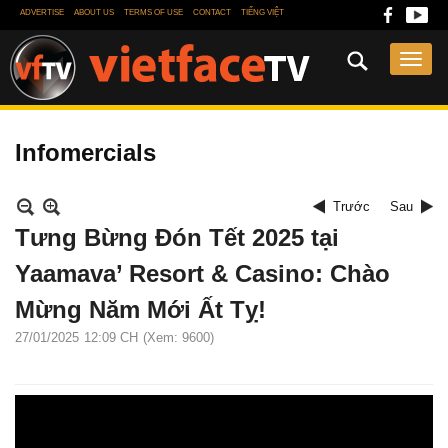
ADVERTISE
ABOUT US
TERMS OF USE
CONTACT
TIẾNG VIỆT
Infomercials
Trước
Sau
Tưng Bừng Đón Tết 2025 tại
Yaamava’ Resort & Casino: Chào
Mừng Năm Mới Ất Tỵ!
27/01/2025
12:09 CH
(Xem: 9600)