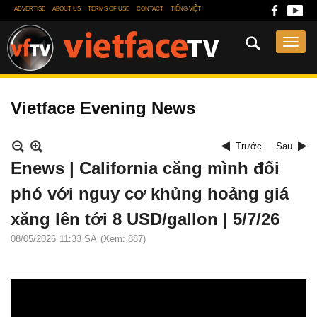
ADVERTISE
ABOUT US
TERMS OF USE
CONTACT
TIẾNG VIỆT
Vietface Evening News
Trước
Sau
Enews | California căng mình đối
phó với nguy cơ khủng hoảng giá
xăng lên tới 8 USD/gallon | 5/7/26
08/05/2026
11:33 SA
(Xem: 887)