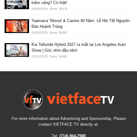
kiệm xăng? Có thật!
09/04/2026
(Xem: 2613)
Yaamava’ Resort & Casino 40 Năm: Lễ Hội Tết Nguyên
Đán Hoành Tráng
06/02/2026
(Xem: 3009)
Kia Telluride Hybrid 2027 ra mắt tại Los Angeles Auto
Show | Góc nhìn đầu tiên!
05/12/2025
(Xem: 3446)
For more information about Advertising and Sponsorship, Please
contact VIETFACE TV directly at:
Tel:
(714) 864-7988