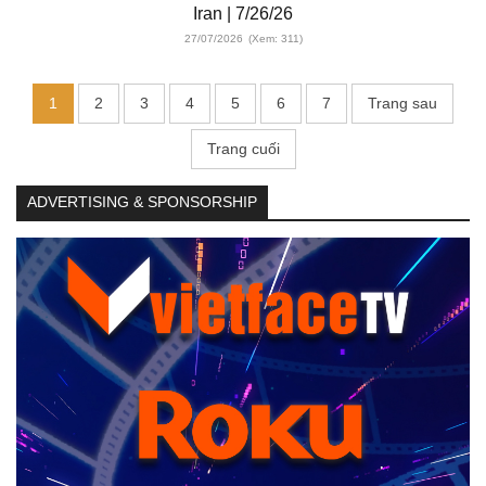
Iran | 7/26/26
27/07/2026
(Xem: 311)
1
2
3
4
5
6
7
Trang sau
Trang cuối
ADVERTISING & SPONSORSHIP