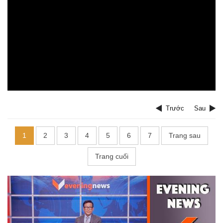
Trước
Sau
1
2
3
4
5
6
7
Trang sau
Trang cuối