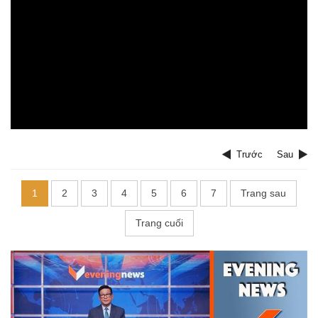
Trước
Sau
1
2
3
4
5
6
7
Trang sau
Trang cuối