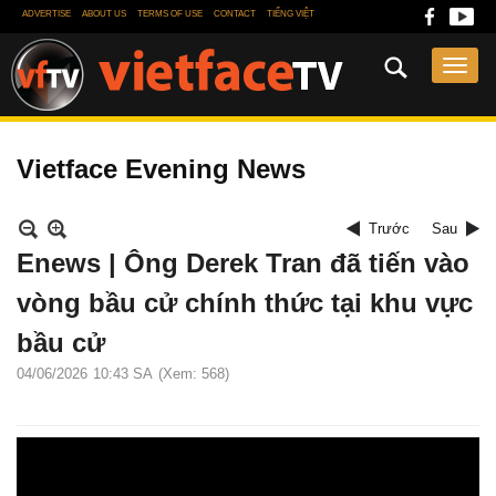
ADVERTISE
ABOUT US
TERMS OF USE
CONTACT
TIẾNG VIỆT
Vietface Evening News
Trước
Sau
Enews | Ông Derek Tran đã tiến vào
vòng bầu cử chính thức tại khu vực
bầu cử
04/06/2026
10:43 SA
(Xem: 568)