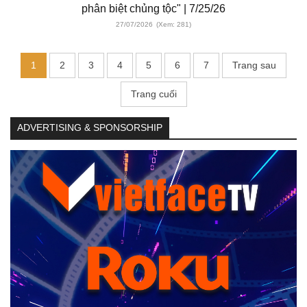
phân biệt chủng tộc" | 7/25/26
27/07/2026
(Xem: 281)
1
2
3
4
5
6
7
Trang sau
Trang cuối
ADVERTISING & SPONSORSHIP