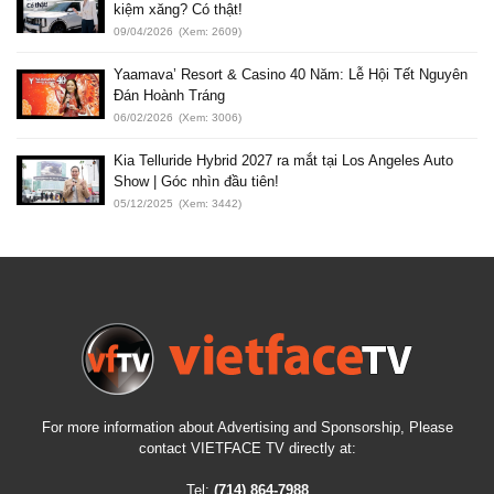
kiệm xăng? Có thật!
09/04/2026
(Xem: 2609)
Yaamava’ Resort & Casino 40 Năm: Lễ Hội Tết Nguyên
Đán Hoành Tráng
06/02/2026
(Xem: 3006)
Kia Telluride Hybrid 2027 ra mắt tại Los Angeles Auto
Show | Góc nhìn đầu tiên!
05/12/2025
(Xem: 3442)
For more information about Advertising and Sponsorship, Please
contact VIETFACE TV directly at:
Tel:
(714) 864-7988