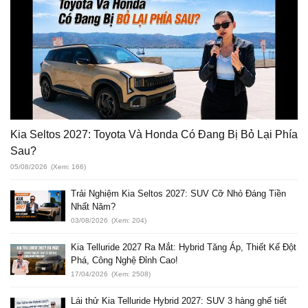
Kia Seltos 2027: Toyota Và Honda Có Đang Bị Bỏ Lại Phía
Sau?
05/08/2026
(Xem: 166)
Trải Nghiệm Kia Seltos 2027: SUV Cỡ Nhỏ Đáng Tiền
Nhất Năm?
03/08/2026
(Xem: 204)
Kia Telluride 2027 Ra Mắt: Hybrid Tăng Áp, Thiết Kế Đột
Phá, Công Nghệ Đỉnh Cao!
17/04/2026
(Xem: 2508)
Lái thử Kia Telluride Hybrid 2027: SUV 3 hàng ghế tiết