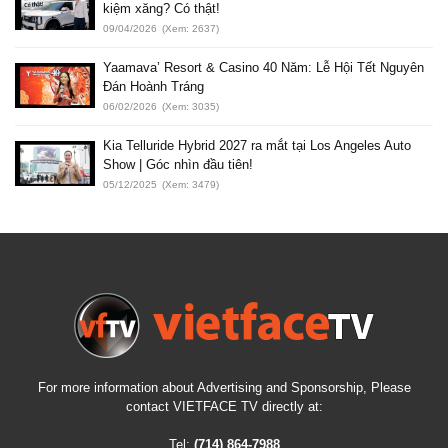
kiệm xăng? Có thật!
09/04/2026
(Xem: 2637)
Yaamava’ Resort & Casino 40 Năm: Lễ Hội Tết Nguyên
Đán Hoành Tráng
06/02/2026
(Xem: 3035)
Kia Telluride Hybrid 2027 ra mắt tại Los Angeles Auto
Show | Góc nhìn đầu tiên!
05/12/2025
(Xem: 3479)
For more information about Advertising and Sponsorship, Please
contact VIETFACE TV directly at:
Tel:
(714) 864-7988