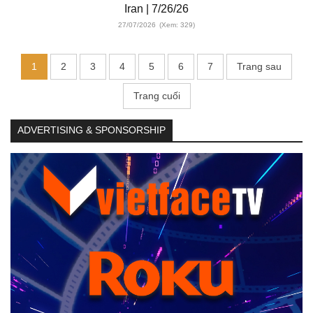
Iran | 7/26/26
27/07/2026
(Xem: 329)
1
2
3
4
5
6
7
Trang sau
Trang cuối
ADVERTISING & SPONSORSHIP