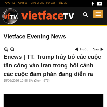
ADVERTISE
ABOUT US
TERMS OF USE
CONTACT
TIẾNG VIỆT
Vietface Evening News
Trước
Sau
Enews | TT. Trump hủy bỏ các cuộc
tấn công vào Iran trong bối cảnh
các cuộc đàm phán đang diễn ra
15/06/2026
10:58 SA
(Xem: 573)