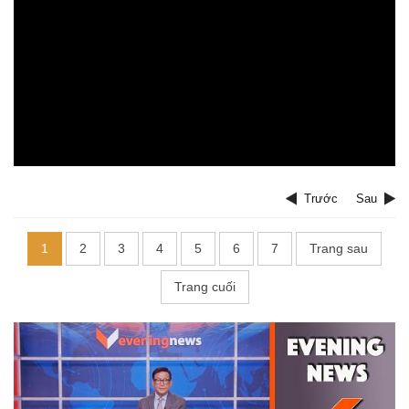
Trước
Sau
1
2
3
4
5
6
7
Trang sau
Trang cuối