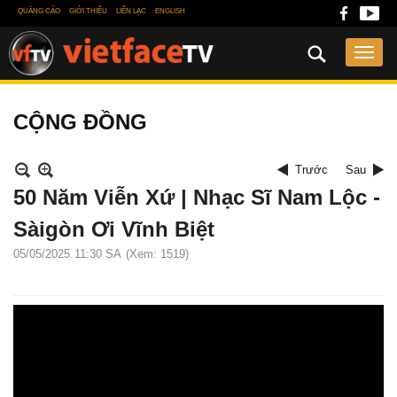
QUẢNG CÁO
GIỚI THIỆU
LIÊN LẠC
ENGLISH
CỘNG ĐỒNG
Trước
Sau
50 Năm Viễn Xứ | Nhạc Sĩ Nam Lộc -
Sàigòn Ơi Vĩnh Biệt
05/05/2025
11:30 SA
(Xem: 1519)