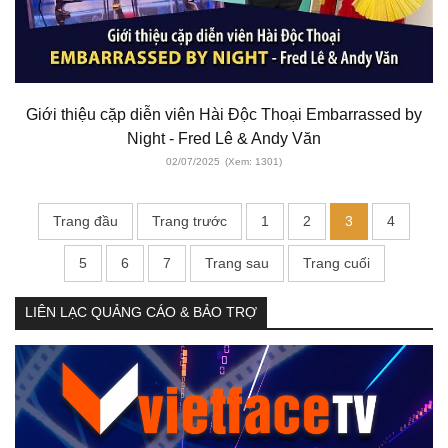
Giới thiệu cặp diễn viên Hài Độc Thoại Embarrassed by
Night - Fred Lê & Andy Văn
02/07/2025
(Xem: 1301)
Trang đầu
Trang trước
1
2
3
4
5
6
7
Trang sau
Trang cuối
LIÊN LẠC QUẢNG CÁO & BẢO TRỢ