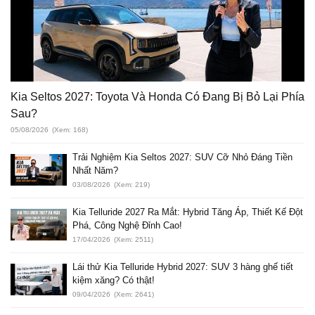
Kia Seltos 2027: Toyota Và Honda Có Đang Bị Bỏ Lại Phía
Sau?
05/08/2026
(Xem: 168)
Trải Nghiệm Kia Seltos 2027: SUV Cỡ Nhỏ Đáng Tiền
Nhất Năm?
03/08/2026
(Xem: 219)
Kia Telluride 2027 Ra Mắt: Hybrid Tăng Áp, Thiết Kế Đột
Phá, Công Nghệ Đỉnh Cao!
17/04/2026
(Xem: 2511)
Lái thử Kia Telluride Hybrid 2027: SUV 3 hàng ghế tiết
kiệm xăng? Có thật!
09/04/2026
(Xem: 2641)