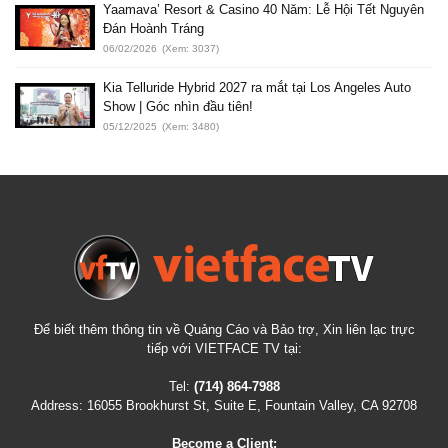
Yaamava’ Resort & Casino 40 Năm: Lễ Hội Tết Nguyên
Đán Hoành Tráng
06/02/2026
(Xem: 3037)
Kia Telluride Hybrid 2027 ra mắt tại Los Angeles Auto
Show | Góc nhìn đầu tiên!
05/12/2025
(Xem: 3480)
Để biết thêm thông tin về Quảng Cáo và Bảo trợ, Xin liên lạc trực
tiếp với VIETFACE TV tại:
Tel:
(714) 864-7988
Address:
16055 Brookhurst St, Suite E, Fountain Valley, CA 92708
Become a Client: