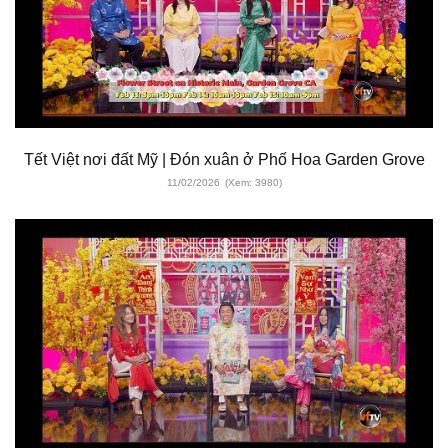
Tết Việt nơi đất Mỹ | Đón xuân ở Phố Hoa Garden Grove
11/02/2026
(Xem: 3980)