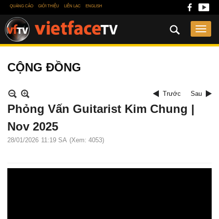
QUẢNG CÁO
GIỚI THIỆU
LIÊN LẠC
ENGLISH
CỘNG ĐỒNG
Trước
Sau
Phỏng Vấn Guitarist Kim Chung |
Nov 2025
28/01/2026
11:19 SA
(Xem: 4053)