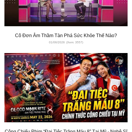
Cô Đơn Âm Thầm Tàn Phá Sức Khỏe Thế Nào?
01/06/2026
(Xem: 3557)
Công Chiếu Phim “Đại Tiệc Trăng Máu 8” Tại Mỹ - Nghệ Sĩ