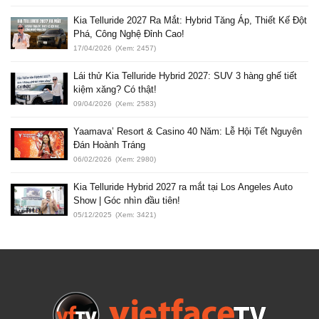
Kia Telluride 2027 Ra Mắt: Hybrid Tăng Áp, Thiết Kế Đột
Phá, Công Nghệ Đỉnh Cao!
17/04/2026
(Xem: 2457)
Lái thử Kia Telluride Hybrid 2027: SUV 3 hàng ghế tiết
kiệm xăng? Có thật!
09/04/2026
(Xem: 2583)
Yaamava’ Resort & Casino 40 Năm: Lễ Hội Tết Nguyên
Đán Hoành Tráng
06/02/2026
(Xem: 2980)
Kia Telluride Hybrid 2027 ra mắt tại Los Angeles Auto
Show | Góc nhìn đầu tiên!
05/12/2025
(Xem: 3421)