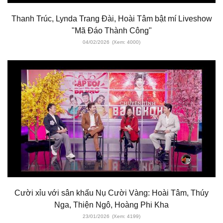
Thanh Trúc, Lynda Trang Đài, Hoài Tâm bật mí Liveshow
"Mã Đáo Thành Công"
04/02/2026
(Xem: 4000)
Cười xỉu với sân khấu Nụ Cười Vàng: Hoài Tâm, Thúy
Nga, Thiện Ngô, Hoàng Phi Kha
23/01/2026
(Xem: 4199)