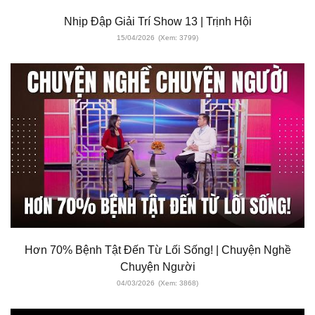
Nhịp Đập Giải Trí Show 13 | Trịnh Hội
15/04/2026
(Xem: 3799)
Hơn 70% Bệnh Tật Đến Từ Lối Sống! | Chuyện Nghề
Chuyện Người
04/03/2026
(Xem: 3868)