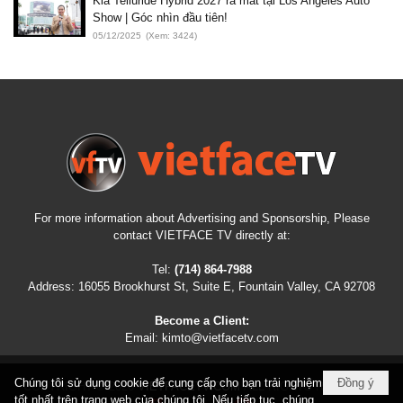
Kia Telluride Hybrid 2027 ra mắt tại Los Angeles Auto
Show | Góc nhìn đầu tiên!
05/12/2025
(Xem: 3424)
For more information about Advertising and Sponsorship, Please
contact VIETFACE TV directly at:
Tel:
(714) 864-7988
Address:
16055 Brookhurst St, Suite E, Fountain Valley, CA 92708
Become a Client:
Email:
kimto@vietfacetv.com
Chúng tôi sử dụng cookie để cung cấp cho bạn trải nghiệm
Đồng ý
COPYRIGHT © 2026
VIETFACETV.COM
ALL RIGHTS RESERVED
tốt nhất trên trang web của chúng tôi. Nếu tiếp tục, chúng