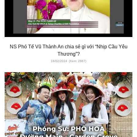
NS Phó Tế Vũ Thành An chia sẻ gì với “Nhịp Cầu Yêu
Thương”?
16/02/2024
(Xem: 2667)