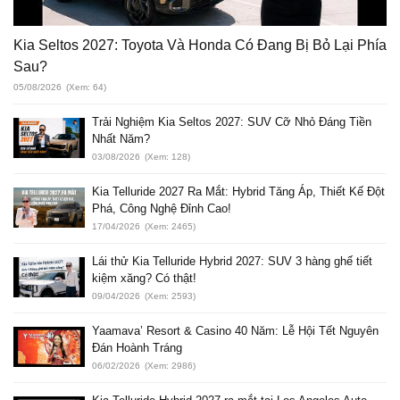
Kia Seltos 2027: Toyota Và Honda Có Đang Bị Bỏ Lại Phía
Sau?
05/08/2026
(Xem: 64)
Trải Nghiệm Kia Seltos 2027: SUV Cỡ Nhỏ Đáng Tiền
Nhất Năm?
03/08/2026
(Xem: 128)
Kia Telluride 2027 Ra Mắt: Hybrid Tăng Áp, Thiết Kế Đột
Phá, Công Nghệ Đỉnh Cao!
17/04/2026
(Xem: 2465)
Lái thử Kia Telluride Hybrid 2027: SUV 3 hàng ghế tiết
kiệm xăng? Có thật!
09/04/2026
(Xem: 2593)
Yaamava’ Resort & Casino 40 Năm: Lễ Hội Tết Nguyên
Đán Hoành Tráng
06/02/2026
(Xem: 2986)