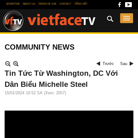
ADVERTISE
ABOUT US
TERMS OF USE
CONTACT
TIẾNG VIỆT
COMMUNITY NEWS
Trước
Sau
Tin Tức Từ Washington, DC Với
Dân Biểu Michelle Steel
15/01/2024
10:52 SA
(Xem: 2557)