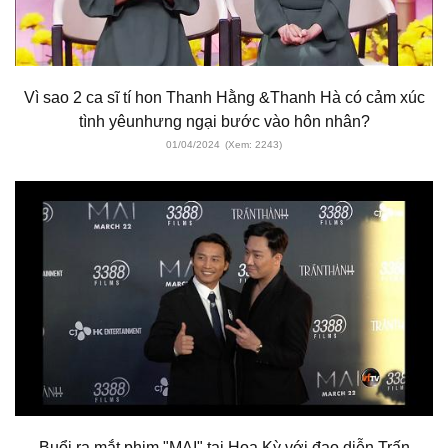
Vì sao 2 ca sĩ tí hon Thanh Hằng &Thanh Hà có cảm xúc
tình yêunhưng ngại bước vào hôn nhân?
01/04/2024
(Xem: 2243)
Buổi ra mắt phim "MAI" tại Hoa Kỳ với đạo diễn Trấn