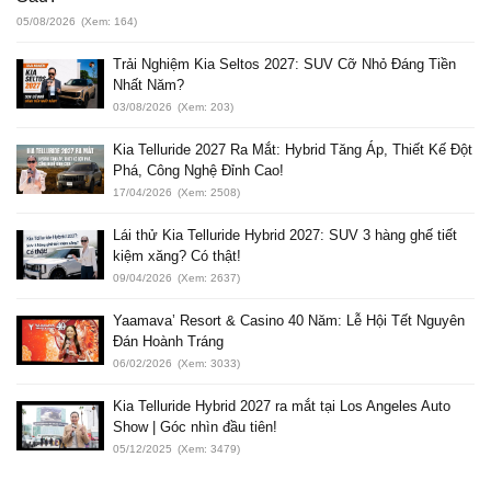
05/08/2026
(Xem: 164)
Trải Nghiệm Kia Seltos 2027: SUV Cỡ Nhỏ Đáng Tiền
Nhất Năm?
03/08/2026
(Xem: 203)
Kia Telluride 2027 Ra Mắt: Hybrid Tăng Áp, Thiết Kế Đột
Phá, Công Nghệ Đỉnh Cao!
17/04/2026
(Xem: 2508)
Lái thử Kia Telluride Hybrid 2027: SUV 3 hàng ghế tiết
kiệm xăng? Có thật!
09/04/2026
(Xem: 2637)
Yaamava’ Resort & Casino 40 Năm: Lễ Hội Tết Nguyên
Đán Hoành Tráng
06/02/2026
(Xem: 3033)
Kia Telluride Hybrid 2027 ra mắt tại Los Angeles Auto
Show | Góc nhìn đầu tiên!
05/12/2025
(Xem: 3479)