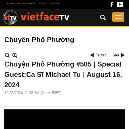
QUẢNG CÁO
GIỚI THIỆU
LIÊN LẠC
ENGLISH
Chuyện Phố Phường
Trước
Sau
Chuyện Phố Phường #505 | Special
Guest:Ca Sĩ Michael Tu | August 16,
2024
19/08/2024
11:28 SA
(Xem: 5859)