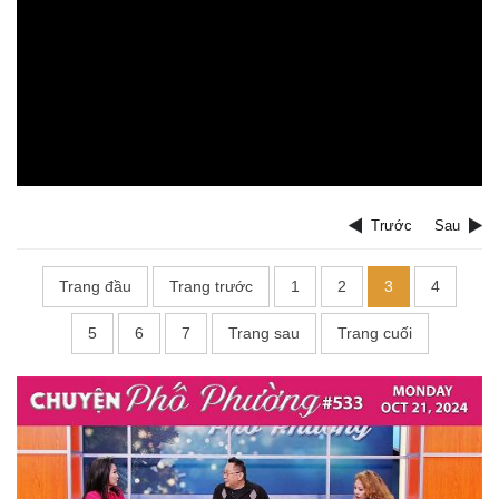
Trước
Sau
Trang đầu
Trang trước
1
2
3
4
5
6
7
Trang sau
Trang cuối