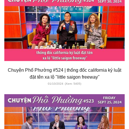
Chuyện Phố Phường #524 | thống đốc california ký luật
đặt tên xa lộ "little saigon freeway"
01/10/2024
(Xem: 5405)