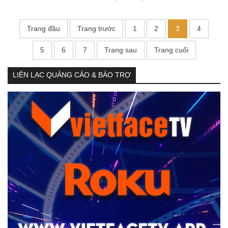
Trang đầu
Trang trước
1
2
3
4
5
6
7
Trang sau
Trang cuối
LIÊN LẠC QUẢNG CÁO & BẢO TRỢ