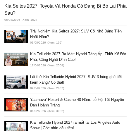
Kia Seltos 2027: Toyota Và Honda Có Đang Bị Bỏ Lại Phía
Sau?
05/08/2026
(Xem: 162)
Trải Nghiệm Kia Seltos 2027: SUV Cỡ Nhỏ Đáng Tiền
Nhất Năm?
03/08/2026
(Xem: 195)
Kia Telluride 2027 Ra Mắt: Hybrid Tăng Áp, Thiết Kế Đột
Phá, Công Nghệ Đỉnh Cao!
17/04/2026
(Xem: 2508)
Lái thử Kia Telluride Hybrid 2027: SUV 3 hàng ghế tiết
kiệm xăng? Có thật!
09/04/2026
(Xem: 2637)
Yaamava’ Resort & Casino 40 Năm: Lễ Hội Tết Nguyên
Đán Hoành Tráng
06/02/2026
(Xem: 3032)
Kia Telluride Hybrid 2027 ra mắt tại Los Angeles Auto
Show | Góc nhìn đầu tiên!