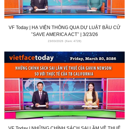
VF Today | HẠ VIỆN THÔNG QUA DỰ LUẬT BẦU CỬ
"SAVE AMERICA ACT" | 3/23/26
23/03/2026
(Xem: 4728)
VF Today | NHỮNG CHÍNH SÁCH SAI LẦM VỀ THUẾ