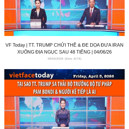
VF Today | TT. TRUMP CHỬI THỀ & ĐE DỌA ĐƯA IRAN
XUỐNG ĐỊA NGỤC SAU 48 TIẾNG | 04/06/26
06/04/2026
(Xem: 4174)