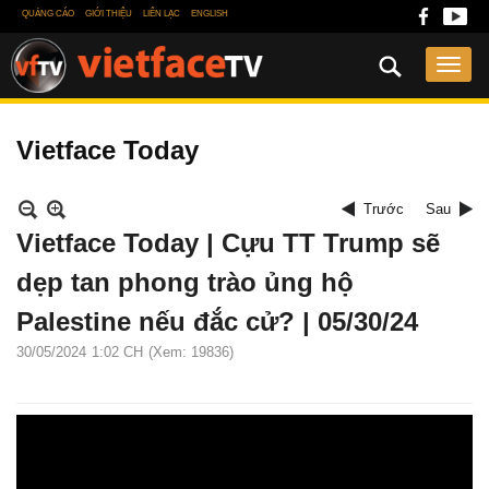
QUẢNG CÁO
GIỚI THIỆU
LIÊN LẠC
ENGLISH
Vietface Today
Trước
Sau
Vietface Today | Cựu TT Trump sẽ
dẹp tan phong trào ủng hộ
Palestine nếu đắc cử? | 05/30/24
30/05/2024
1:02 CH
(Xem: 19836)