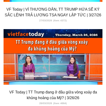
VF Today | VÌ THƯƠNG DÂN, TT TRUMP HỨA SẼ KÝ
SẮC LỆNH TRẢ LƯƠNG TSA NGAY LẬP TỨC | 3/27/26
27/03/2026
(Xem: 4372)
VF Today | TT Trump đang ở đâu giữa vòng xoáy đa
khủng hoảng của Mỹ? | 3/26/26
26/03/2026
(Xem: 4664)