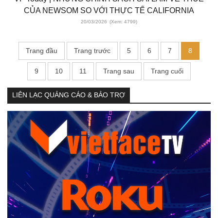
CỦA NEWSOM SO VỚI THỰC TẾ CALIFORNIA
20/03/2026
(Xem: 4799)
Trang đầu
Trang trước
5
6
7
8
9
10
11
Trang sau
Trang cuối
LIÊN LẠC QUẢNG CÁO & BẢO TRỢ