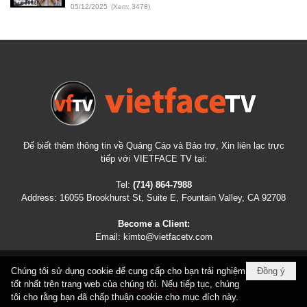
05/12/2025
(Xem: 3478)
Để biết thêm thông tin về Quảng Cáo và Bảo trợ, Xin liên lạc trực
tiếp với VIETFACE TV tại:
Tel:
(714) 864-7988
Address:
16055 Brookhurst St, Suite E, Fountain Valley, CA 92708
Become a Client:
Email:
kimto@vietfacetv.com
Chúng tôi sử dụng cookie để cung cấp cho bạn trải nghiệm
Đồng ý
COPYRIGHT © 2026
VIETFACETV.COM
ALL RIGHTS RESERVED
tốt nhất trên trang web của chúng tôi. Nếu tiếp tục, chúng
tôi cho rằng bạn đã chấp thuận cookie cho mục đích này.