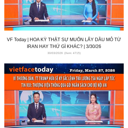
VF Today | HOA KỲ THẬT SỰ MUỐN LẤY DẦU MỎ TỪ
IRAN HAY THỨ GÌ KHÁC? | 3/30/26
30/03/2026
(Xem: 4715)