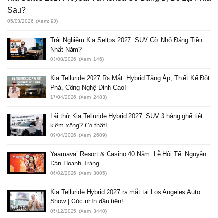
Sau?
05/08/2026
(Xem: 90)
Trải Nghiệm Kia Seltos 2027: SUV Cỡ Nhỏ Đáng Tiền
Nhất Năm?
03/08/2026
(Xem: 146)
Kia Telluride 2027 Ra Mắt: Hybrid Tăng Áp, Thiết Kế Đột
Phá, Công Nghệ Đỉnh Cao!
17/04/2026
(Xem: 2483)
Lái thử Kia Telluride Hybrid 2027: SUV 3 hàng ghế tiết
kiệm xăng? Có thật!
09/04/2026
(Xem: 2609)
Yaamava’ Resort & Casino 40 Năm: Lễ Hội Tết Nguyên
Đán Hoành Tráng
06/02/2026
(Xem: 3005)
Kia Telluride Hybrid 2027 ra mắt tại Los Angeles Auto
Show | Góc nhìn đầu tiên!
05/12/2025
(Xem: 3440)