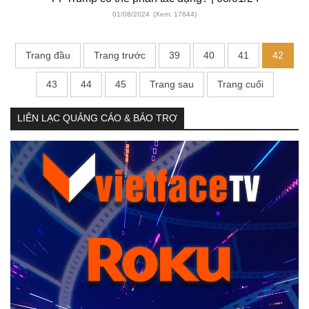
01/08/2024
(Xem: 17644)
Trang đầu
Trang trước
39
40
41
42
43
44
45
Trang sau
Trang cuối
LIÊN LẠC QUẢNG CÁO & BẢO TRỢ