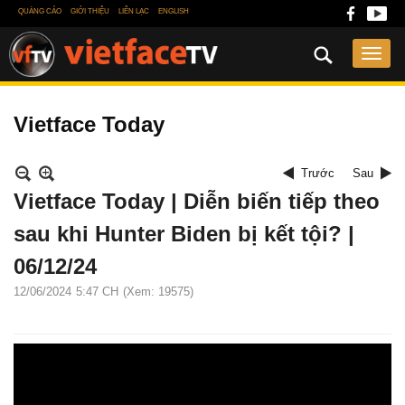
QUẢNG CÁO
GIỚI THIỆU
LIÊN LẠC
ENGLISH
Vietface Today
Trước
Sau
Vietface Today | Diễn biến tiếp theo
sau khi Hunter Biden bị kết tội? |
06/12/24
12/06/2024
5:47 CH
(Xem: 19575)