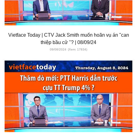
Vietface Today | CTV Jack Smith muốn hoãn vụ án "can
thiệp bầu cử "? | 08/09/24
09/08/2024
(Xem: 17834)