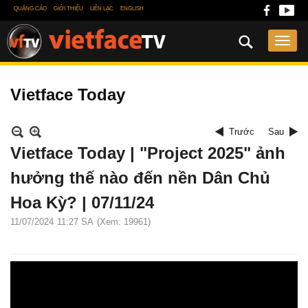
QUẢNG CÁO
GIỚI THIỆU
LIÊN LẠC
ENGLISH
Vietface Today
Trước
Sau
Vietface Today | "Project 2025" ảnh
hưởng thế nào đến nền Dân Chủ
Hoa Kỳ? | 07/11/24
11/07/2024
11:27 SA
(Xem: 19961)