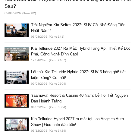
Sau?
05/08/2026
(Xem: 82)
Trải Nghiệm Kia Seltos 2027: SUV Cỡ Nhỏ Đáng Tiền
Nhất Năm?
03/08/2026
(Xem: 141)
Kia Telluride 2027 Ra Mắt: Hybrid Tăng Áp, Thiết Kế Đột
Phá, Công Nghệ Đỉnh Cao!
17/04/2026
(Xem: 2467)
Lái thử Kia Telluride Hybrid 2027: SUV 3 hàng ghế tiết
kiệm xăng? Có thật!
09/04/2026
(Xem: 2594)
Yaamava’ Resort & Casino 40 Năm: Lễ Hội Tết Nguyên
Đán Hoành Tráng
06/02/2026
(Xem: 3004)
Kia Telluride Hybrid 2027 ra mắt tại Los Angeles Auto
Show | Góc nhìn đầu tiên!
05/12/2025
(Xem: 3424)