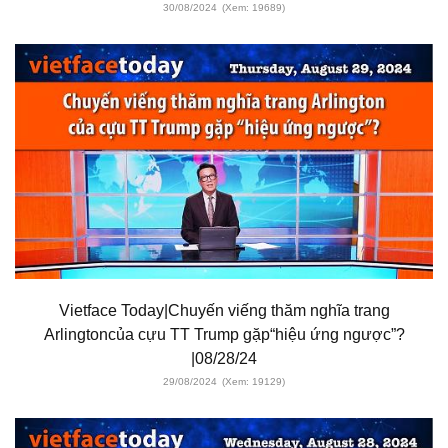
30/08/2024
(Xem: 19689)
Vietface Today|Chuyến viếng thăm nghĩa trang
Arlingtoncủa cựu TT Trump gặp“hiệu ứng ngược”?
|08/28/24
29/08/2024
(Xem: 19129)