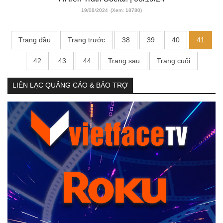
19/08/2024
(Xem: 18780)
Trang đầu
Trang trước
38
39
40
41
42
43
44
Trang sau
Trang cuối
LIÊN LẠC QUẢNG CÁO & BẢO TRỢ