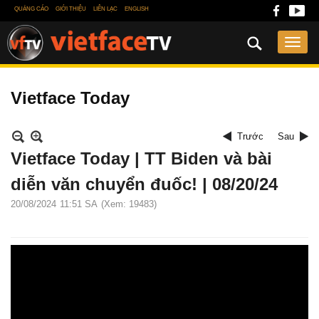
QUẢNG CÁO
GIỚI THIỆU
LIÊN LẠC
ENGLISH
Vietface Today
Trước
Sau
Vietface Today | TT Biden và bài
diễn văn chuyển đuốc! | 08/20/24
20/08/2024
11:51 SA
(Xem: 19483)