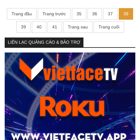
Trang đầu
Trang trước
35
36
37
38
39
40
41
Trang sau
Trang cuối
LIÊN LẠC QUẢNG CÁO & BẢO TRỢ