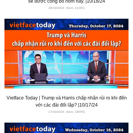
sẽ được công bố hôm nay. |10/18/24
18/10/2024
(Xem: 21281)
Vietface Today | Trump và Harris chấp nhận rủi ro khi đến
với các đài đối lập? |10/17/24
17/10/2024
(Xem: 19055)