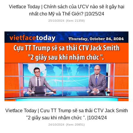
Vietface Today | Chính sách của ƯCV nào sẽ ít gây hại
nhất cho Mỹ và Thế Giới? |10/25/24
25/10/2024
(Xem: 21358)
Vietface Today | Cựu TT Trump sẽ sa thải CTV Jack Smith
"2 giây sau khi nhậm chức ". |10/24/24
24/10/2024
(Xem: 20851)