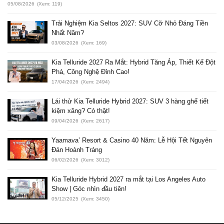
05/08/2026
(Xem: 119)
Trải Nghiệm Kia Seltos 2027: SUV Cỡ Nhỏ Đáng Tiền
Nhất Năm?
03/08/2026
(Xem: 169)
Kia Telluride 2027 Ra Mắt: Hybrid Tăng Áp, Thiết Kế Đột
Phá, Công Nghệ Đỉnh Cao!
17/04/2026
(Xem: 2494)
Lái thử Kia Telluride Hybrid 2027: SUV 3 hàng ghế tiết
kiệm xăng? Có thật!
09/04/2026
(Xem: 2617)
Yaamava’ Resort & Casino 40 Năm: Lễ Hội Tết Nguyên
Đán Hoành Tráng
06/02/2026
(Xem: 3012)
Kia Telluride Hybrid 2027 ra mắt tại Los Angeles Auto
Show | Góc nhìn đầu tiên!
05/12/2025
(Xem: 3450)