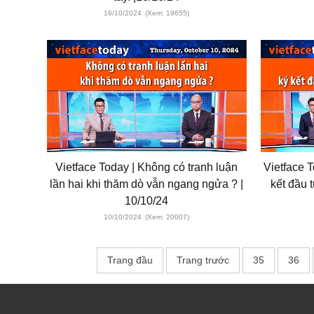
16/10/2024
(Xem: 19655)
Vietface Today | Không có tranh luận
Vietface 
lần hai khi thăm dò vẫn ngang ngửa ? |
kết đầu 
10/10/24
10/10/2024
(Xem: 20007)
Trang đầu
Trang trước
35
36