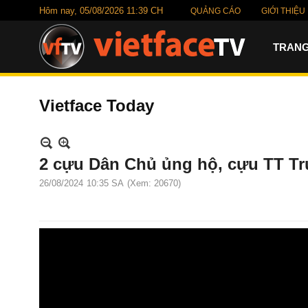
Hôm nay,
05/08/2026 11:39 CH
QUẢNG CÁO
GIỚI THIỆU
TRANG
Vietface Today
2 cựu Dân Chủ ủng hộ, cựu TT Tr
26/08/2024
10:35 SA
(Xem: 20670)