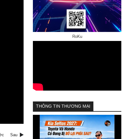
RoKu
THÔNG TIN THƯƠNG MẠI
ớc
Sau