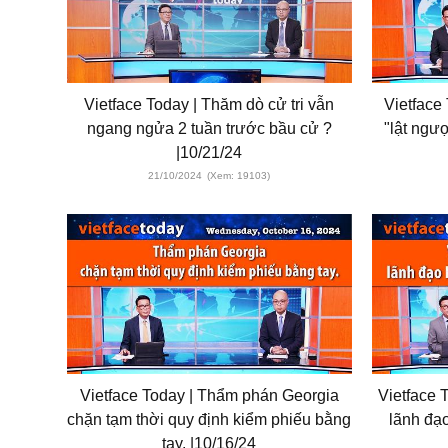
Vietface Today | Thăm dò cử tri vẫn
Vietface 
ngang ngửa 2 tuần trước bầu cử ?
"lật ngư
|10/21/24
21/10/2024
(Xem: 19103)
Vietface Today | Thẩm phán Georgia
Vietface 
chặn tạm thời quy định kiểm phiếu bằng
lãnh đạ
tay. |10/16/24