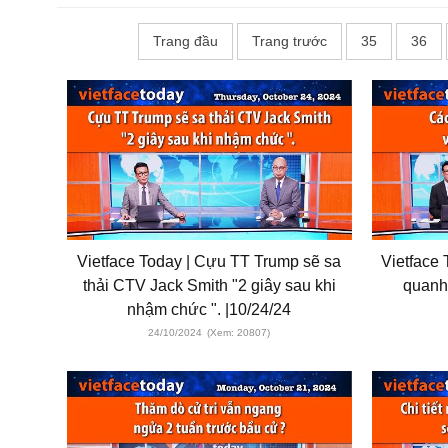
Trang đầu
Trang trước
35
36
Vietface Today | Cựu TT Trump sẽ sa
Vietface 
thải CTV Jack Smith "2 giây sau khi
quanh
nhậm chức ". |10/24/24
24/10/2024
(Xem: 20807)