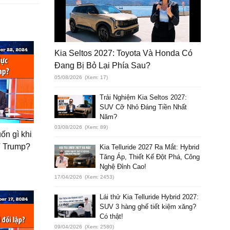
Kia Seltos 2027: Toyota Và Honda Có
Đang Bị Bỏ Lại Phía Sau?
05/08/2026
(Xem: 17)
Trải Nghiệm Kia Seltos 2027:
SUV Cỡ Nhỏ Đáng Tiền Nhất
Năm?
03/08/2026
(Xem: 89)
ốn gì khi
T Trump?
Kia Telluride 2027 Ra Mắt: Hybrid
Tăng Áp, Thiết Kế Đột Phá, Công
Nghệ Đỉnh Cao!
17/04/2026
(Xem: 2453)
Lái thử Kia Telluride Hybrid 2027:
SUV 3 hàng ghế tiết kiệm xăng?
Có thật!
09/04/2026
(Xem: 2580)