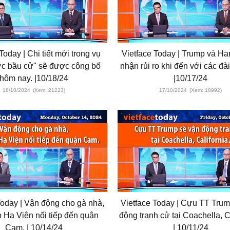
Today | Chi tiết mới trong vụ
Vietface Today | Trump và Har
ợc bầu cử" sẽ được công bố
nhận rủi ro khi đến với các đài
hôm nay. |10/18/24
|10/17/24
18/10/2024
(Xem: 21223)
17/10/2024
(Xem: 18992)
Today | Vận động cho gà nhà,
Vietface Today | Cựu TT Trum
o Hạ Viện nối tiếp đến quận
động tranh cử tại Coachella, Ca
Cam. | 10/14/24
| 10/11/24