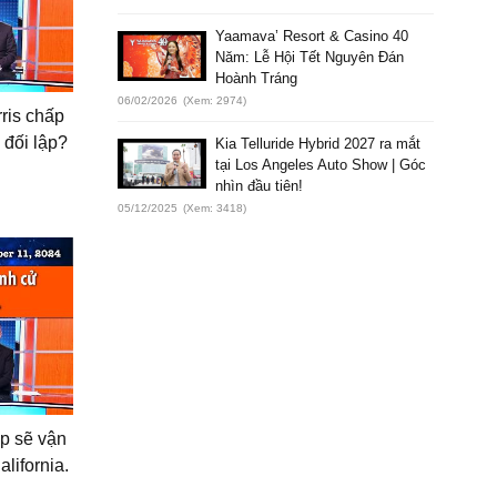
Yaamava’ Resort & Casino 40
Năm: Lễ Hội Tết Nguyên Đán
Hoành Tráng
06/02/2026
(Xem: 2974)
ris chấp
 đối lập?
Kia Telluride Hybrid 2027 ra mắt
tại Los Angeles Auto Show | Góc
nhìn đầu tiên!
05/12/2025
(Xem: 3418)
p sẽ vận
lifornia.