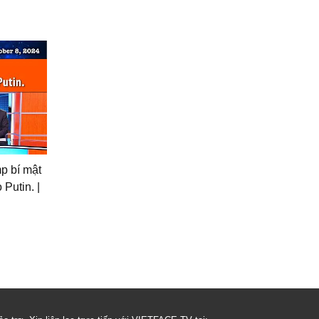
p bí mật
Putin. |