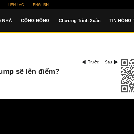
LIÊN LẠC
ENGLISH
 NHÀ
CỘNG ĐỒNG
Chương Trình Xuân
TIN NÓNG
Trước
Sau
ump sẽ lên điểm?