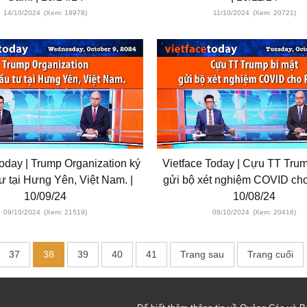
14/10/2024
(Xem: 18978)
11/10/2024
(Xem: 20721)
Today | Trump Organization ký
Vietface Today | Cựu TT Trum
tư tại Hưng Yên, Việt Nam. |
gửi bộ xét nghiệm COVID cho 
10/09/24
10/08/24
09/10/2024
(Xem: 21519)
08/10/2024
(Xem: 20416)
37
38
39
40
41
Trang sau
Trang cuối