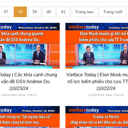
37
38
39
40
41
Trang sau
Trang cuối
Today | Các khía cạnh chung
Vietface Today | Elon Musk mu
 vấn đề GSV Andrew Do.
nổ lực kiếm phiếu cho cựu T
|10/23/24
|10/22/24
23/10/2024
(Xem: 17972)
22/10/2024
(Xem: 19215)