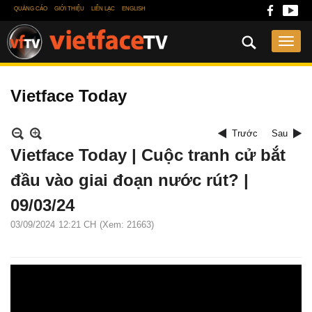
QUẢNG CÁO
GIỚI THIỆU
LIÊN LẠC
ENGLISH
Vietface Today
Trước
Sau
Vietface Today | Cuộc tranh cử bắt
đầu vào giai đoạn nước rút? |
09/03/24
03/09/2024
12:21 CH
(Xem: 21663)