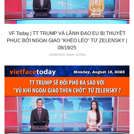
VF Today | TT TRUMP VÀ LÃNH ĐẠO EU BỊ THUYẾT
PHỤC BỞI NGOẠI GIAO "KHÉO LÉO" TỪ ZELENSKY |
08/19/25
19/08/2025
(Xem: 10783)