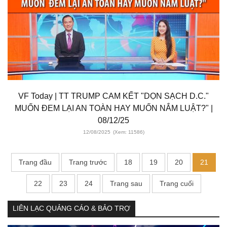
VF Today | TT TRUMP CAM KẾT "DỌN SẠCH D.C."
MUỐN ĐEM LẠI AN TOÀN HAY MUỐN NẮM LUẬT?" |
08/12/25
12/08/2025
(Xem: 11586)
Trang đầu
Trang trước
18
19
20
21
22
23
24
Trang sau
Trang cuối
LIÊN LẠC QUẢNG CÁO & BẢO TRỢ