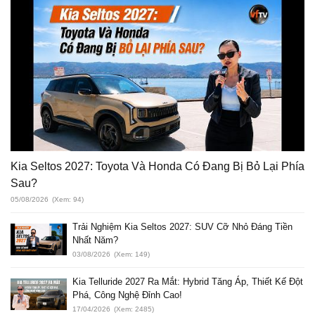
Kia Seltos 2027: Toyota Và Honda Có Đang Bị Bỏ Lại Phía
Sau?
05/08/2026
(Xem: 94)
Trải Nghiệm Kia Seltos 2027: SUV Cỡ Nhỏ Đáng Tiền
Nhất Năm?
03/08/2026
(Xem: 149)
Kia Telluride 2027 Ra Mắt: Hybrid Tăng Áp, Thiết Kế Đột
Phá, Công Nghệ Đỉnh Cao!
17/04/2026
(Xem: 2485)