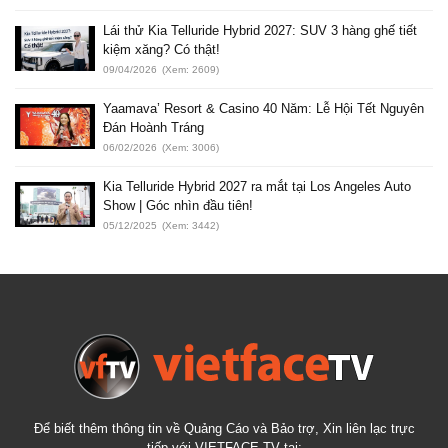
Lái thử Kia Telluride Hybrid 2027: SUV 3 hàng ghế tiết
kiệm xăng? Có thật!
09/04/2026
(Xem: 2609)
Yaamava’ Resort & Casino 40 Năm: Lễ Hội Tết Nguyên
Đán Hoành Tráng
06/02/2026
(Xem: 3006)
Kia Telluride Hybrid 2027 ra mắt tại Los Angeles Auto
Show | Góc nhìn đầu tiên!
05/12/2025
(Xem: 3442)
Để biết thêm thông tin về Quảng Cáo và Bảo trợ, Xin liên lạc trực
tiếp với VIETFACE TV tại: