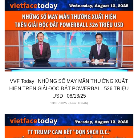
VVF Today | NHỮNG SỐ MAY MẮN THƯỜNG XUẤT
HIỆN TRÊN GIẢI ĐỘC ĐẮT POWERBALL 526 TRIỆU
USD | 08/13/25
13/08/2025
(Xem: 10646)