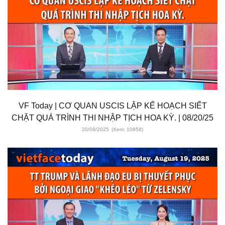
VF Today | CƠ QUAN USCIS LẬP KẾ HOẠCH SIẾT
CHẶT QUÁ TRÌNH THI NHẬP TỊCH HOA KỲ. | 08/20/25
20/08/2025
(Xem: 10858)