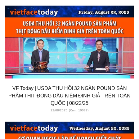
VF Today | USDA THU HỒI 32 NGÀN POUND SẢN
PHẨM THỊT ĐÓNG DẤU KIỂM ĐINH GIẢ TRÊN TOÀN
QUỐC | 08/22/25
22/08/2025
(Xem: 10089)