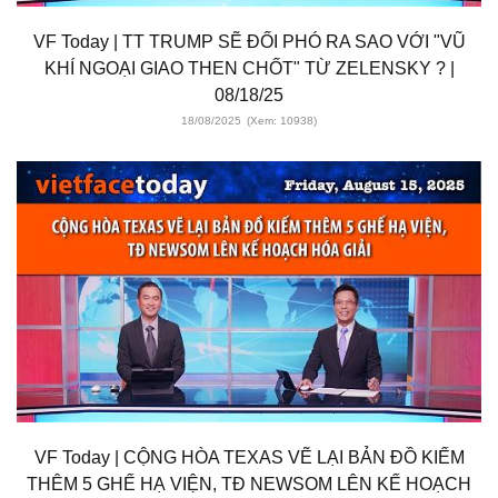
VF Today | TT TRUMP SẼ ĐỐI PHÓ RA SAO VỚI "VŨ
KHÍ NGOẠI GIAO THEN CHỐT" TỪ ZELENSKY ? |
08/18/25
18/08/2025
(Xem: 10938)
VF Today | CỘNG HÒA TEXAS VẼ LẠI BẢN ĐỒ KIẾM
THÊM 5 GHẾ HẠ VIỆN, TĐ NEWSOM LÊN KẾ HOẠCH