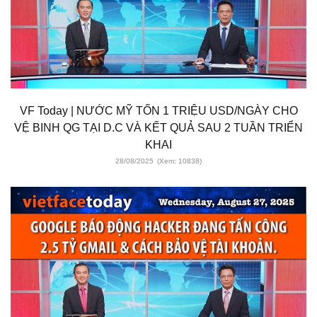
VF Today | NƯỚC MỸ TỐN 1 TRIỆU USD/NGÀY CHO
VỆ BINH QG TẠI D.C VÀ KẾT QUẢ SAU 2 TUẦN TRIỂN
KHAI
28/08/2025
(Xem: 10838)