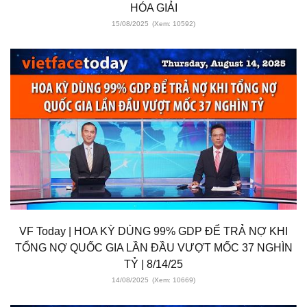
HÓA GIẢI
15/08/2025
(Xem: 10592)
VF Today | HOA KỲ DÙNG 99% GDP ĐỂ TRẢ NỢ KHI
TỔNG NỢ QUỐC GIA LẦN ĐẦU VƯỢT MỐC 37 NGHÌN
TỶ | 8/14/25
14/08/2025
(Xem: 10669)