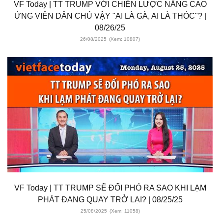
VF Today | TT TRUMP VỚI CHIẾN LƯỢC NÂNG CAO
ỨNG VIÊN DÂN CHỦ VẬY "AI LÀ GÀ, AI LÀ THÓC"? |
08/26/25
26/08/2025
(Xem: 10807)
VF Today | TT TRUMP SẼ ĐỐI PHÓ RA SAO KHI LẠM
PHÁT ĐANG QUAY TRỞ LẠI? | 08/25/25
25/08/2025
(Xem: 11058)