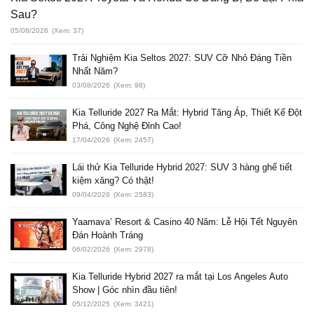
Sau?
05/08/2026
(Xem: 37)
Trải Nghiệm Kia Seltos 2027: SUV Cỡ Nhỏ Đáng Tiền
Nhất Năm?
03/08/2026
(Xem: 98)
Kia Telluride 2027 Ra Mắt: Hybrid Tăng Áp, Thiết Kế Đột
Phá, Công Nghệ Đỉnh Cao!
17/04/2026
(Xem: 2457)
Lái thử Kia Telluride Hybrid 2027: SUV 3 hàng ghế tiết
kiệm xăng? Có thật!
09/04/2026
(Xem: 2583)
Yaamava’ Resort & Casino 40 Năm: Lễ Hội Tết Nguyên
Đán Hoành Tráng
06/02/2026
(Xem: 2978)
Kia Telluride Hybrid 2027 ra mắt tại Los Angeles Auto
Show | Góc nhìn đầu tiên!
05/12/2025
(Xem: 3421)