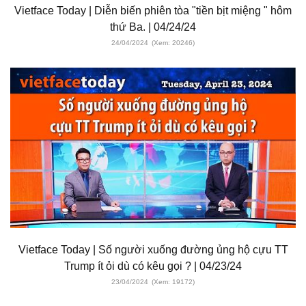
Vietface Today | Diễn biến phiên tòa "tiền bịt miệng " hôm
thứ Ba. | 04/24/24
24/04/2024
(Xem: 20246)
Vietface Today | Số người xuống đường ủng hộ cựu TT
Trump ít ỏi dù có kêu gọi ? | 04/23/24
23/04/2024
(Xem: 19172)