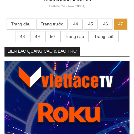
17/04/2024
(Xem: 20334)
Trang đầu
Trang trước
44
45
46
47
48
49
50
Trang sau
Trang cuối
LIÊN LẠC QUẢNG CÁO & BẢO TRỢ