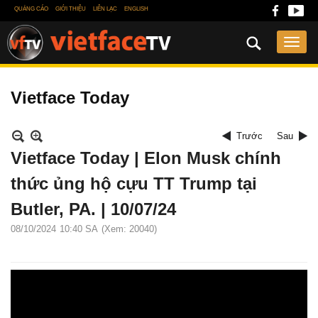
QUẢNG CÁO
GIỚI THIỆU
LIÊN LẠC
ENGLISH
Vietface Today
Trước
Sau
Vietface Today | Elon Musk chính
thức ủng hộ cựu TT Trump tại
Butler, PA. | 10/07/24
08/10/2024
10:40 SA
(Xem: 20040)