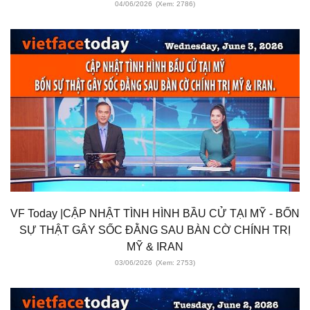
04/06/2026
(Xem: 2786)
VF Today |CẬP NHẬT TÌNH HÌNH BẦU CỬ TẠI MỸ - BỐN
SỰ THẬT GÂY SỐC ĐẰNG SAU BÀN CỜ CHÍNH TRỊ
MỸ & IRAN
03/06/2026
(Xem: 2753)