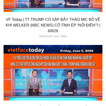
VF Today | TT TRUMP CÓ SẬP BẪY THÁO MIC BỎ VỀ
KHI WELKER (NBC NEWS) CỐ TÌNH ÉP “NỔI ĐIÊN”? |
6/8/26
08/06/2026
(Xem: 2508)