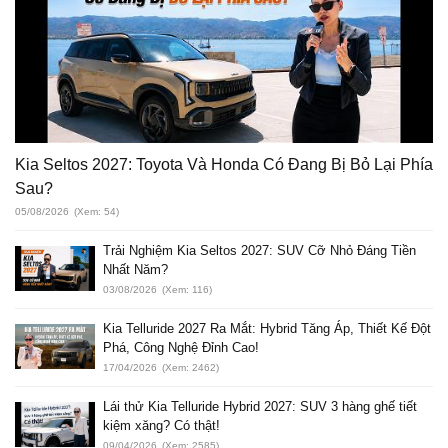
Kia Seltos 2027: Toyota Và Honda Có Đang Bị Bỏ Lại Phía
Sau?
05/08/2026
(Xem: 54)
Trải Nghiệm Kia Seltos 2027: SUV Cỡ Nhỏ Đáng Tiền
Nhất Năm?
03/08/2026
(Xem: 116)
Kia Telluride 2027 Ra Mắt: Hybrid Tăng Áp, Thiết Kế Đột
Phá, Công Nghệ Đỉnh Cao!
17/04/2026
(Xem: 2462)
Lái thử Kia Telluride Hybrid 2027: SUV 3 hàng ghế tiết
kiệm xăng? Có thật!
09/04/2026
(Xem: 2585)