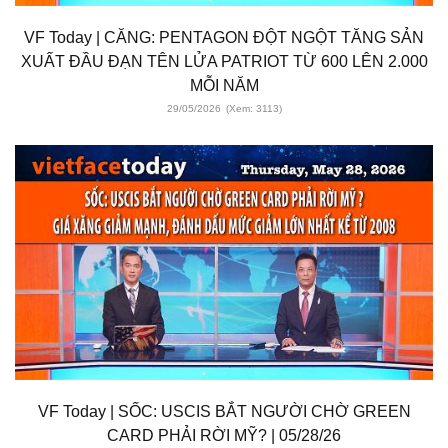
VF Today | CĂNG: PENTAGON ĐỘT NGỘT TĂNG SẢN
XUẤT ĐẦU ĐẠN TÊN LỬA PATRIOT TỪ 600 LÊN 2.000
MỖI NĂM
29/05/2026
(Xem: 3113)
VF Today | SỐC: USCIS BẮT NGƯỜI CHỜ GREEN
CARD PHẢI RỜI MỸ? | 05/28/26