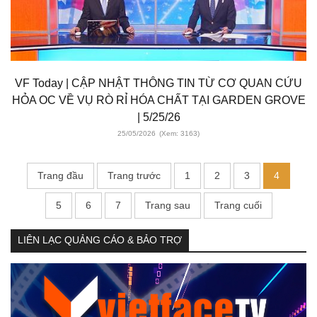
VF Today | CẬP NHẬT THÔNG TIN TỪ CƠ QUAN CỨU
HỎA OC VỀ VỤ RÒ RỈ HÓA CHẤT TẠI GARDEN GROVE
| 5/25/26
25/05/2026
(Xem: 3163)
Trang đầu
Trang trước
1
2
3
4
5
6
7
Trang sau
Trang cuối
LIÊN LẠC QUẢNG CÁO & BẢO TRỢ