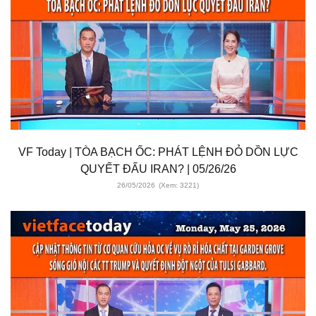
VF Today | TÒA BẠCH ỐC: PHÁT LỆNH ĐỎ DỒN LỰC
QUYẾT ĐẤU IRAN? | 05/26/26
26/05/2026
(Xem: 3221)