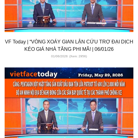
VF Today | “VÒNG XOÁY GIAN LẬN CỨU TRỢ ĐẠI DỊCH
KÉO GIÁ NHÀ TĂNG PHI MÃ! | 06/01/26
01/06/2026
(Xem: 2956)