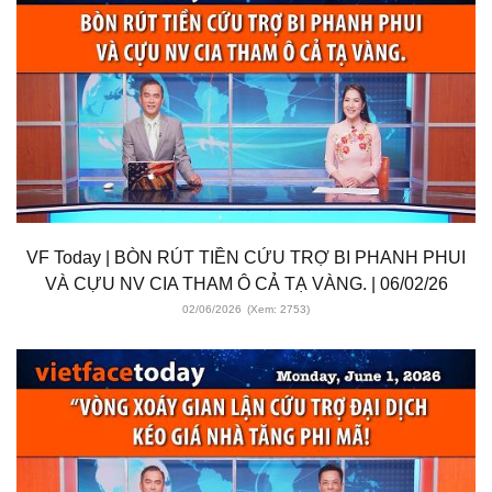
VF Today | BÒN RÚT TIỀN CỨU TRỢ BI PHANH PHUI
VÀ CỰU NV CIA THAM Ô CẢ TẠ VÀNG. | 06/02/26
02/06/2026
(Xem: 2753)