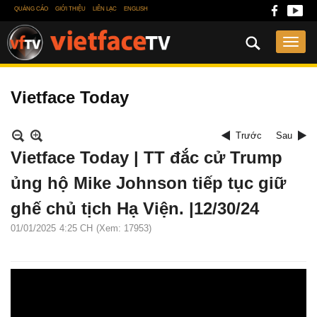
QUẢNG CÁO
GIỚI THIỆU
LIÊN LẠC
ENGLISH
Vietface Today
Trước
Sau
Vietface Today | TT đắc cử Trump
ủng hộ Mike Johnson tiếp tục giữ
ghế chủ tịch Hạ Viện. |12/30/24
01/01/2025
4:25 CH
(Xem: 17953)