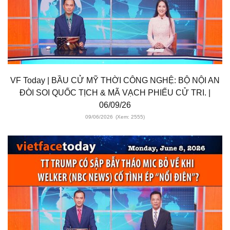
VF Today | BẦU CỬ MỸ THỜI CÔNG NGHỆ: BỘ NỘI AN
ĐÒI SOI QUỐC TỊCH & MÃ VẠCH PHIẾU CỬ TRI. |
06/09/26
09/06/2026
(Xem: 2555)