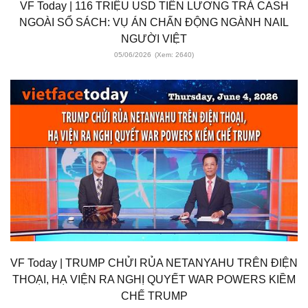
VF Today | 116 TRIỆU USD TIỀN LƯƠNG TRẢ CASH
NGOÀI SỔ SÁCH: VỤ ÁN CHẤN ĐỘNG NGÀNH NAIL
NGƯỜI VIỆT
05/06/2026
(Xem: 2640)
VF Today | TRUMP CHỬI RỦA NETANYAHU TRÊN ĐIỆN
THOẠI, HẠ VIỆN RA NGHỊ QUYẾT WAR POWERS KIỀM
CHẾ TRUMP