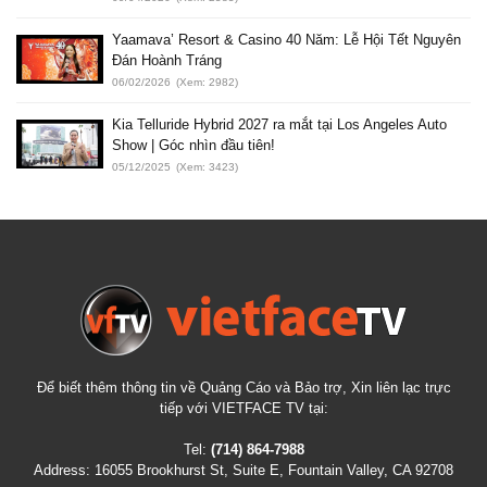
Yaamava’ Resort & Casino 40 Năm: Lễ Hội Tết Nguyên
Đán Hoành Tráng
06/02/2026
(Xem: 2982)
Kia Telluride Hybrid 2027 ra mắt tại Los Angeles Auto
Show | Góc nhìn đầu tiên!
05/12/2025
(Xem: 3423)
Để biết thêm thông tin về Quảng Cáo và Bảo trợ, Xin liên lạc trực
tiếp với VIETFACE TV tại:
Tel:
(714) 864-7988
Address:
16055 Brookhurst St, Suite E, Fountain Valley, CA 92708