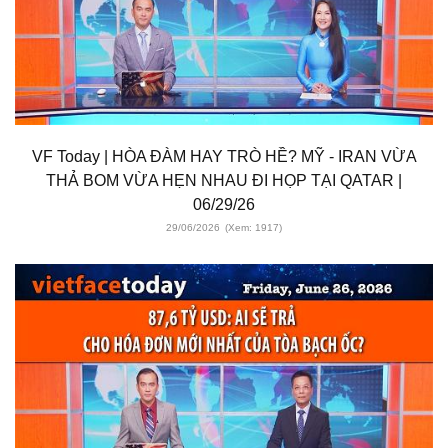
VF Today | HÒA ĐÀM HAY TRÒ HỀ? MỸ - IRAN VỪA
THẢ BOM VỪA HẸN NHAU ĐI HỌP TẠI QATAR |
06/29/26
29/06/2026
(Xem: 1917)