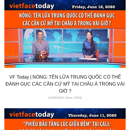
VF Today | NÓNG: TÊN LỬA TRUNG QUỐC CÓ THỂ
ĐÁNH GỤC CÁC CĂN CỨ MỸ TẠI CHÂU Á TRONG VÀI
GIỜ ?
12/06/2026
(Xem: 2354)