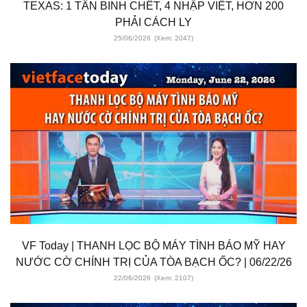
TEXAS: 1 TÂN BINH CHẾT, 4 NHẬP VIỆT, HƠN 200
PHẢI CÁCH LY
25/06/2026
(Xem: 2047)
VF Today | THANH LỌC BỘ MÁY TÌNH BÁO MỸ HAY
NƯỚC CỜ CHÍNH TRỊ CỦA TÒA BẠCH ỐC? | 06/22/26
22/06/2026
(Xem: 2107)