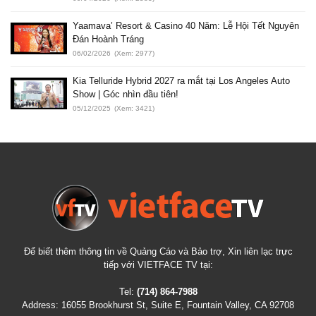
Yaamava’ Resort & Casino 40 Năm: Lễ Hội Tết Nguyên
Đán Hoành Tráng
06/02/2026
(Xem: 2977)
Kia Telluride Hybrid 2027 ra mắt tại Los Angeles Auto
Show | Góc nhìn đầu tiên!
05/12/2025
(Xem: 3421)
Để biết thêm thông tin về Quảng Cáo và Bảo trợ, Xin liên lạc trực
tiếp với VIETFACE TV tại:
Tel:
(714) 864-7988
Address:
16055 Brookhurst St, Suite E, Fountain Valley, CA 92708