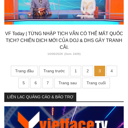
VF Today | TỪNG NHẬP TỊCH VẪN CÓ THỂ MẤT QUỐC
TỊCH? CHIẾN DỊCH MỚI CỦA DOJ & DHS GÂY TRANH
CÃI.
10/06/2026
(Xem: 2406)
Trang đầu
Trang trước
1
2
3
4
5
6
7
Trang sau
Trang cuối
LIÊN LẠC QUẢNG CÁO & BẢO TRỢ