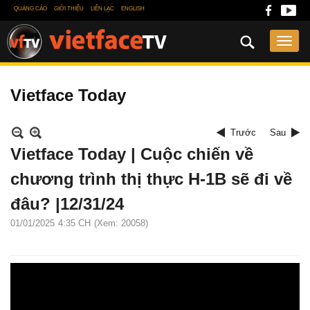
QUẢNG CÁO
GIỚI THIỆU
LIÊN LẠC
ENGLISH
Vietface Today
Trước
Sau
Vietface Today | Cuộc chiến về
chương trình thị thực H-1B sẽ đi về
đâu? |12/31/24
01/01/2025
4:35 CH
(Xem: 20058)