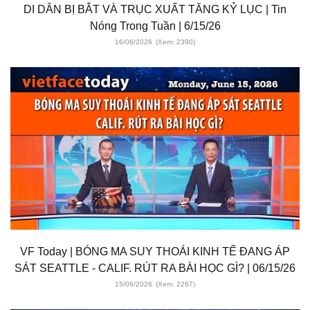
DI DÂN BỊ BẮT VÀ TRỤC XUẤT TĂNG KỶ LỤC | Tin
Nóng Trong Tuần | 6/15/26
16/06/2026
(Xem: 2390)
VF Today | BÓNG MA SUY THOÁI KINH TẾ ĐANG ÁP
SÁT SEATTLE - CALIF. RÚT RA BÀI HỌC GÌ? | 06/15/26
15/06/2026
(Xem: 2267)