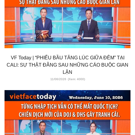
VF Today | “PHIẾU BẦU TĂNG LÚC GIỮA ĐÊM” TẠI
CALI: SỰ THẬT ĐẰNG SAU NHỮNG CÁO BUỘC GIAN
LẬN
11/06/2026
(Xem: 4000)