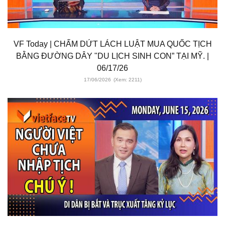
VF Today | CHẤM DỨT LÁCH LUẬT MUA QUỐC TỊCH
BẰNG ĐƯỜNG DÂY "DU LỊCH SINH CON” TẠI MỸ. |
06/17/26
17/06/2026
(Xem: 2211)