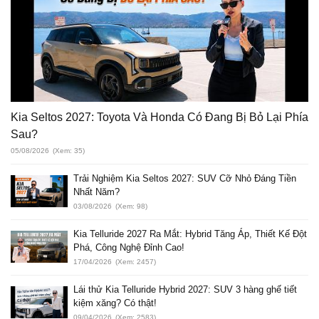
Kia Seltos 2027: Toyota Và Honda Có Đang Bị Bỏ Lại Phía
Sau?
05/08/2026
(Xem: 35)
Trải Nghiệm Kia Seltos 2027: SUV Cỡ Nhỏ Đáng Tiền
Nhất Năm?
03/08/2026
(Xem: 98)
Kia Telluride 2027 Ra Mắt: Hybrid Tăng Áp, Thiết Kế Đột
Phá, Công Nghệ Đỉnh Cao!
17/04/2026
(Xem: 2457)
Lái thử Kia Telluride Hybrid 2027: SUV 3 hàng ghế tiết
kiệm xăng? Có thật!
09/04/2026
(Xem: 2583)