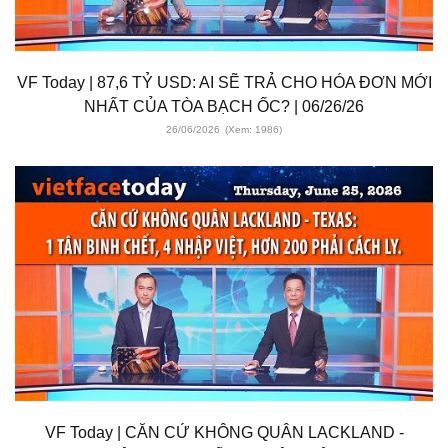
VF Today | 87,6 TỶ USD: AI SẼ TRẢ CHO HÓA ĐƠN MỚI
NHẤT CỦA TÒA BẠCH ỐC? | 06/26/26
26/06/2026
(Xem: 1986)
VF Today | CĂN CỨ KHÔNG QUÂN LACKLAND -