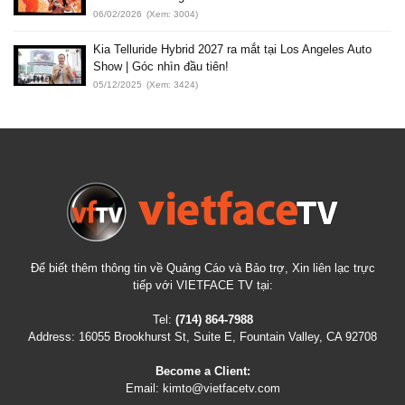
06/02/2026
(Xem: 3004)
Kia Telluride Hybrid 2027 ra mắt tại Los Angeles Auto
Show | Góc nhìn đầu tiên!
05/12/2025
(Xem: 3424)
Để biết thêm thông tin về Quảng Cáo và Bảo trợ, Xin liên lạc trực
tiếp với VIETFACE TV tại:
Tel:
(714) 864-7988
Address:
16055 Brookhurst St, Suite E, Fountain Valley, CA 92708
Become a Client:
Email:
kimto@vietfacetv.com