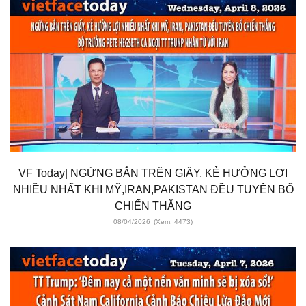
VF Today| NGỪNG BẮN TRÊN GIẤY, KẺ HƯỞNG LỢI
NHIỀU NHẤT KHI MỸ,IRAN,PAKISTAN ĐỀU TUYÊN BỐ
CHIẾN THẮNG
08/04/2026
(Xem: 4473)