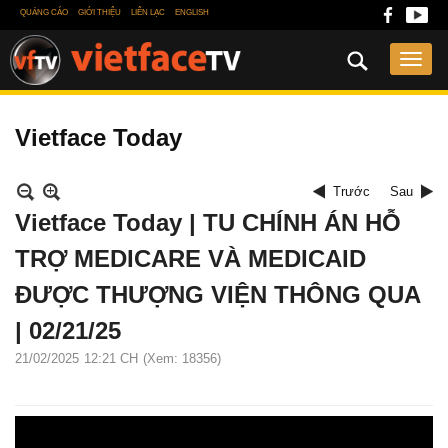
QUẢNG CÁO
GIỚI THIỆU
LIÊN LẠC
ENGLISH
Vietface Today
Trước
Sau
Vietface Today | TU CHÍNH ÁN HỖ
TRỢ MEDICARE VÀ MEDICAID
ĐƯỢC THƯỢNG VIỆN THÔNG QUA
| 02/21/25
21/02/2025
12:21 CH
(Xem: 18356)