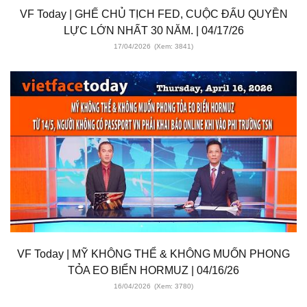
VF Today | GHẾ CHỦ TỊCH FED, CUỘC ĐẤU QUYỀN
LỰC LỚN NHẤT 30 NĂM. | 04/17/26
17/04/2026
(Xem: 3841)
VF Today | MỸ KHÔNG THỂ & KHÔNG MUỐN PHONG
TỎA EO BIỂN HORMUZ | 04/16/26
16/04/2026
(Xem: 3780)