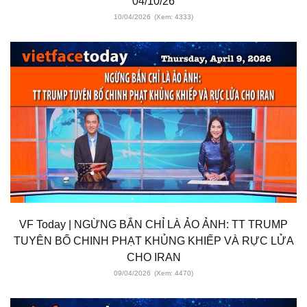
04/10/26
10/04/2026
(Xem: 4333)
VF Today | NGỪNG BẮN CHỈ LÀ ẢO ẢNH: TT TRUMP
TUYÊN BỐ CHINH PHẠT KHỦNG KHIẾP VÀ RỰC LỬA
CHO IRAN
09/04/2026
(Xem: 4470)