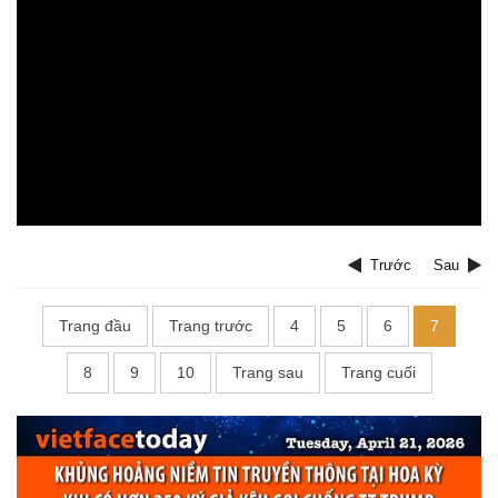
Trước
Sau
Trang đầu
Trang trước
4
5
6
7
8
9
10
Trang sau
Trang cuối