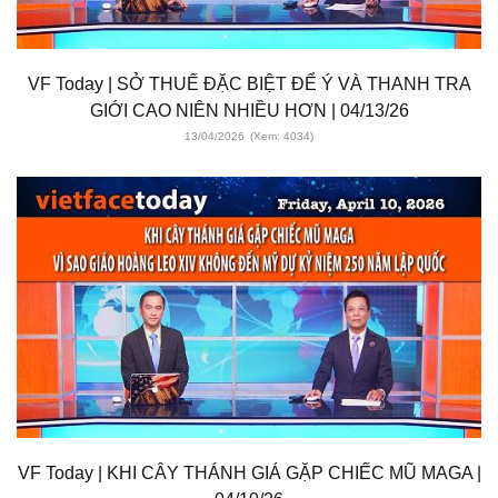
VF Today | SỞ THUẾ ĐẶC BIỆT ĐỂ Ý VÀ THANH TRA
GIỚI CAO NIÊN NHIỀU HƠN | 04/13/26
13/04/2026
(Xem: 4034)
VF Today | KHI CÂY THÁNH GIÁ GẶP CHIẾC MŨ MAGA |