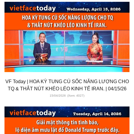
VF Today | HOA KỲ TUNG CÚ SỐC NĂNG LƯỢNG CHO
TQ & THẮT NÚT KHÉO LÉO KINH TẾ IRAN. | 04/15/26
15/04/2026
(Xem: 4027)