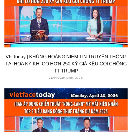
VF Today | KHỦNG HOẢNG NIỀM TIN TRUYỀN THÔNG
TẠI HOA KỲ KHI CÓ HƠN 250 KÝ GIẢ KÊU GỌI CHỐNG
TT TRUMP
21/04/2026
(Xem: 3794)