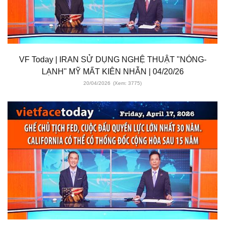
VF Today | IRAN SỬ DỤNG NGHỆ THUẬT "NÓNG-
LẠNH" MỸ MẤT KIÊN NHẪN | 04/20/26
20/04/2026
(Xem: 3775)