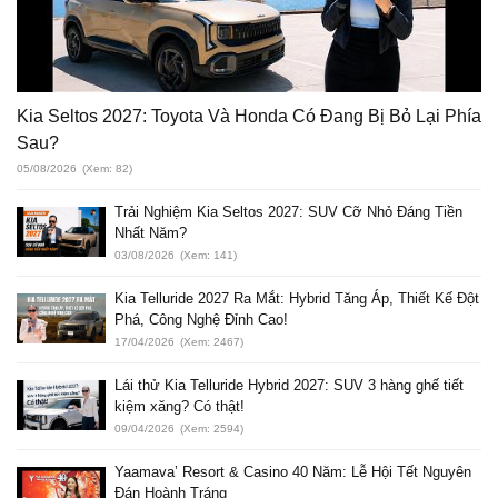
Kia Seltos 2027: Toyota Và Honda Có Đang Bị Bỏ Lại Phía
Sau?
05/08/2026
(Xem: 82)
Trải Nghiệm Kia Seltos 2027: SUV Cỡ Nhỏ Đáng Tiền
Nhất Năm?
03/08/2026
(Xem: 141)
Kia Telluride 2027 Ra Mắt: Hybrid Tăng Áp, Thiết Kế Đột
Phá, Công Nghệ Đỉnh Cao!
17/04/2026
(Xem: 2467)
Lái thử Kia Telluride Hybrid 2027: SUV 3 hàng ghế tiết
kiệm xăng? Có thật!
09/04/2026
(Xem: 2594)
Yaamava’ Resort & Casino 40 Năm: Lễ Hội Tết Nguyên
Đán Hoành Tráng