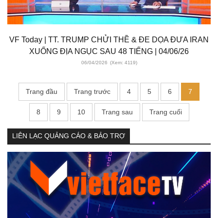
VF Today | TT. TRUMP CHỬI THỀ & ĐE DỌA ĐƯA IRAN
XUỐNG ĐỊA NGỤC SAU 48 TIẾNG | 04/06/26
06/04/2026
(Xem: 4119)
Trang đầu
Trang trước
4
5
6
7
8
9
10
Trang sau
Trang cuối
LIÊN LẠC QUẢNG CÁO & BẢO TRỢ