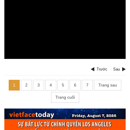
Trước
Sau
1
2
3
4
5
6
7
Trang sau
Trang cuối