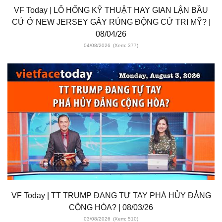
VF Today | LỖ HỔNG KỸ THUẬT HAY GIAN LẬN BẦU
CỬ Ở NEW JERSEY GÂY RÚNG ĐỘNG CỬ TRI MỸ? |
08/04/26
04/08/2026
(Xem: 377)
VF Today | TT TRUMP ĐANG TỰ TAY PHÁ HỦY ĐẢNG
CỘNG HÒA? | 08/03/26
03/08/2026
(Xem: 510)