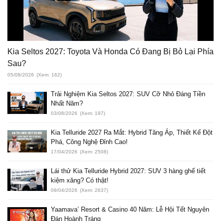
Kia Seltos 2027: Toyota Và Honda Có Đang Bị Bỏ Lại Phía
Sau?
05/08/2026
(Xem: 162)
Trải Nghiệm Kia Seltos 2027: SUV Cỡ Nhỏ Đáng Tiền
Nhất Năm?
03/08/2026
(Xem: 197)
Kia Telluride 2027 Ra Mắt: Hybrid Tăng Áp, Thiết Kế Đột
Phá, Công Nghệ Đỉnh Cao!
17/04/2026
(Xem: 2508)
Lái thử Kia Telluride Hybrid 2027: SUV 3 hàng ghế tiết
kiệm xăng? Có thật!
09/04/2026
(Xem: 2637)
Yaamava’ Resort & Casino 40 Năm: Lễ Hội Tết Nguyên
Đán Hoành Tráng