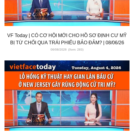
VF Today | CÓ CƠ HỘI MỚI CHO HỒ SƠ ĐỊNH CƯ MỸ
BỊ TỪ CHỐI QUA TRÁI PHIẾU BẢO ĐẢM? | 08/06/26
06/08/2026
(Xem: 283)