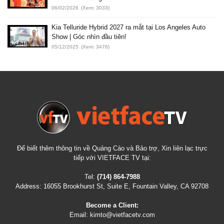
06/02/2026
(Xem: 3033)
Kia Telluride Hybrid 2027 ra mắt tại Los Angeles Auto
Show | Góc nhìn đầu tiên!
05/12/2025
(Xem: 3478)
Để biết thêm thông tin về Quảng Cáo và Bảo trợ, Xin liên lạc trực
tiếp với VIETFACE TV tại:
Tel:
(714) 864-7988
Address:
16055 Brookhurst St, Suite E, Fountain Valley, CA 92708
Become a Client:
Email:
kimto@vietfacetv.com