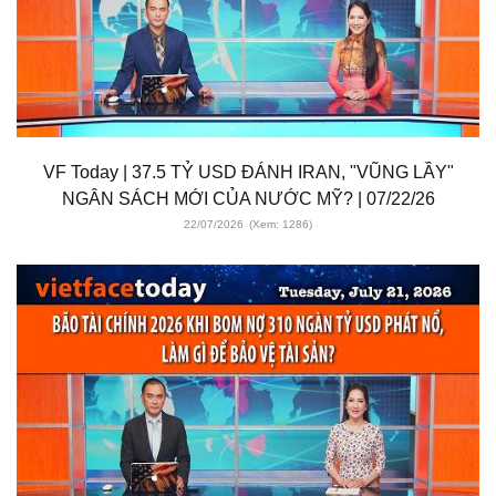
VF Today | 37.5 TỶ USD ĐÁNH IRAN, "VŨNG LẦY"
NGÂN SÁCH MỚI CỦA NƯỚC MỸ? | 07/22/26
22/07/2026
(Xem: 1286)