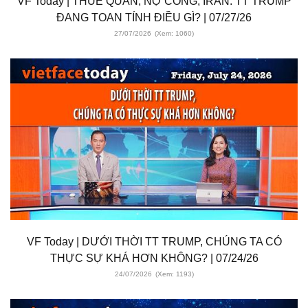
VF Today | THUẾ QUAN, NỢ CÔNG, IRAN: TT TRUMP
ĐANG TOAN TÍNH ĐIỀU GÌ? | 07/27/26
27/07/2026
(Xem: 1060)
VF Today | DƯỚI THỜI TT TRUMP, CHÚNG TA CÓ
THỰC SỰ KHÁ HƠN KHÔNG? | 07/24/26
24/07/2026
(Xem: 1193)