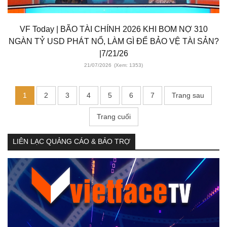
VF Today | BÃO TÀI CHÍNH 2026 KHI BOM NỢ 310
NGÀN TỶ USD PHÁT NỔ, LÀM GÌ ĐỂ BẢO VỆ TÀI SẢN?
|7/21/26
21/07/2026
(Xem: 1353)
1
2
3
4
5
6
7
Trang sau
Trang cuối
LIÊN LẠC QUẢNG CÁO & BẢO TRỢ