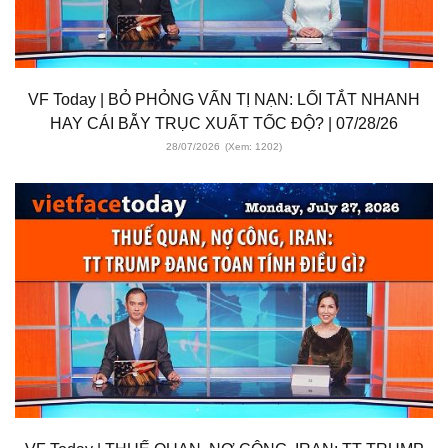
VF Today | BỎ PHỎNG VẤN TỊ NẠN: LỐI TẮT NHANH
HAY CÁI BẪY TRỤC XUẤT TỐC ĐỘ? | 07/28/26
28/07/2026
(Xem: 1202)