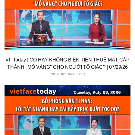
VF Today | CÓ HAY KHÔNG BIẾN TIỀN THUẾ MẤT CẮP
THÀNH "MỎ VÀNG" CHO NGƯỜI TỐ GIÁC? | 07/29/26
29/07/2026
(Xem: 1157)