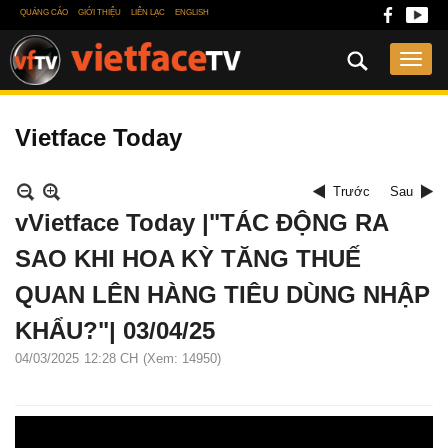
QUẢNG CÁO
GIỚI THIỆU
LIÊN LẠC
ENGLISH
Vietface Today
Trước
Sau
vVietface Today |"TÁC ĐỘNG RA
SAO KHI HOA KỲ TĂNG THUẾ
QUAN LÊN HÀNG TIÊU DÙNG NHẬP
KHẨU?"| 03/04/25
04/03/2025
12:28 CH
(Xem: 14950)