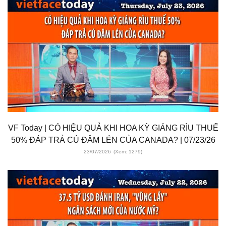
VF Today | CÓ HIỆU QUẢ KHI HOA KỲ GIÁNG RÌU THUẾ
50% ĐÁP TRẢ CÚ ĐÂM LÉN CỦA CANADA? | 07/23/26
23/07/2026
(Xem: 1279)