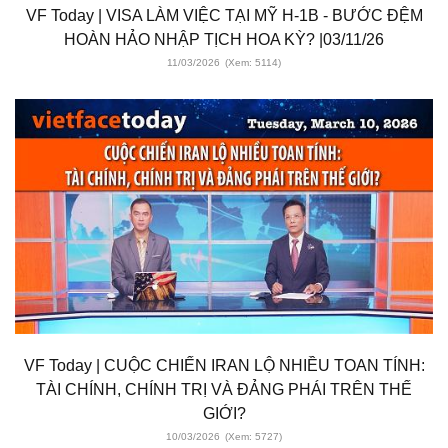
VF Today | VISA LÀM VIỆC TẠI MỸ H-1B - BƯỚC ĐỆM
HOÀN HẢO NHẬP TỊCH HOA KỲ? |03/11/26
11/03/2026
(Xem: 5114)
VF Today | CUỘC CHIẾN IRAN LỘ NHIỀU TOAN TÍNH:
TÀI CHÍNH, CHÍNH TRỊ VÀ ĐẢNG PHÁI TRÊN THẾ
GIỚI?
10/03/2026
(Xem: 5727)