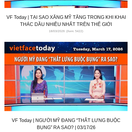
VF Today | TẠI SAO XĂNG MỸ TĂNG TRONG KHI KHAI
THÁC DẦU NHIỀU NHẤT TRÊN THẾ GIỚI
18/03/2026
(Xem: 5422)
VF Today | NGƯỜI MỸ ĐANG “THẮT LƯNG BUỘC
BỤNG” RA SAO? | 03/17/26