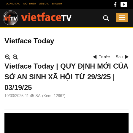
QUẢNG CÁO
GIỚI THIỆU
LIÊN LẠC
ENGLISH
Vietface Today
Trước
Sau
Vietface Today | QUY ĐỊNH MỚI CỦA
SỞ AN SINH XÃ HỘI TỪ 29/3/25 |
03/19/25
19/03/2025
11:45 SA
(Xem: 12867)