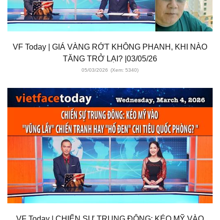
VF Today | GIÁ VÀNG RỚT KHÔNG PHANH, KHI NÀO
TĂNG TRỞ LẠI? |03/05/26
05/03/2026
(Xem: 5340)
VF Today | CHIẾN SỰ TRUNG ĐÔNG: KÉO MỸ VÀO