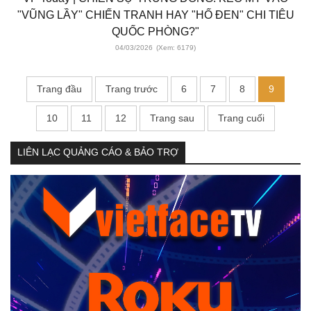
"VŨNG LẦY" CHIẾN TRANH HAY "HỐ ĐEN" CHI TIÊU
QUỐC PHÒNG?"
04/03/2026
(Xem: 6179)
Trang đầu
Trang trước
6
7
8
9
10
11
12
Trang sau
Trang cuối
LIÊN LẠC QUẢNG CÁO & BẢO TRỢ