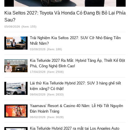
Kia Seltos 2027: Toyota Và Honda Có Đang Bị Bỏ Lại Phía
Sau?
05/08/2026
(Xem: 155)
Trải Nghiệm Kia Seltos 2027: SUV Cỡ Nhỏ Đáng Tiền
Nhất Năm?
03/08/2026
(Xem: 186)
Kia Telluride 2027 Ra Mắt: Hybrid Tăng Áp, Thiết Kế Đột
Phá, Công Nghệ Đỉnh Cao!
17/04/2026
(Xem: 2506)
Lái thử Kia Telluride Hybrid 2027: SUV 3 hàng ghế tiết
kiệm xăng? Có thật!
09/04/2026
(Xem: 2633)
Yaamava’ Resort & Casino 40 Năm: Lễ Hội Tết Nguyên
Đán Hoành Tráng
06/02/2026
(Xem: 3028)
Kia Telluride Hybrid 2027 ra mắt tại Los Angeles Auto