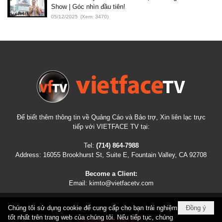
Show | Góc nhìn đầu tiên!
05/12/2025
(Xem: 3470)
Để biết thêm thông tin về Quảng Cáo và Bảo trợ, Xin liên lạc trực
tiếp với VIETFACE TV tại:
Tel:
(714) 864-7988
Address:
16055 Brookhurst St, Suite E, Fountain Valley, CA 92708
Become a Client:
Email:
kimto@vietfacetv.com
Chúng tôi sử dụng cookie để cung cấp cho bạn trải nghiệm
Đồng ý
COPYRIGHT © 2026
VIETFACETV.COM
ALL RIGHTS RESERVED
tốt nhất trên trang web của chúng tôi. Nếu tiếp tục, chúng