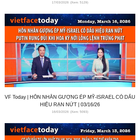
17/03/2026
(Xem: 5129)
VF Today | HÔN NHÂN GƯỢNG ÉP MỸ-ISRAEL CÓ DẤU
HIỆU RẠN NỨT | 03/16/26
16/03/2026
(Xem: 5093)