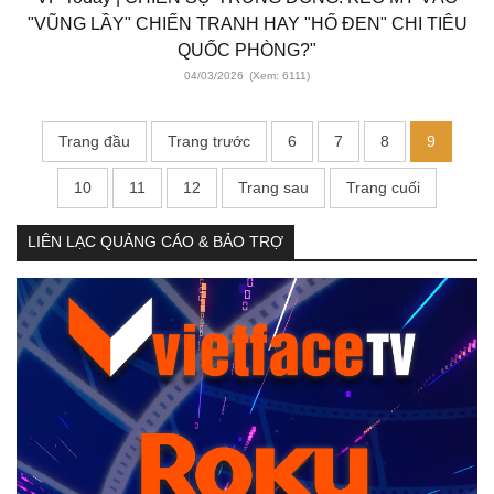
"VŨNG LẦY" CHIẾN TRANH HAY "HỐ ĐEN" CHI TIÊU
QUỐC PHÒNG?"
04/03/2026
(Xem: 6111)
Trang đầu
Trang trước
6
7
8
9
10
11
12
Trang sau
Trang cuối
LIÊN LẠC QUẢNG CÁO & BẢO TRỢ