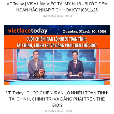
VF Today | VISA LÀM VIỆC TẠI MỸ H-1B - BƯỚC ĐỆM
HOÀN HẢO NHẬP TỊCH HOA KỲ? |03/11/26
11/03/2026
(Xem: 5081)
VF Today | CUỘC CHIẾN IRAN LỘ NHIỀU TOAN TÍNH:
TÀI CHÍNH, CHÍNH TRỊ VÀ ĐẢNG PHÁI TRÊN THẾ
GIỚI?
10/03/2026
(Xem: 5658)