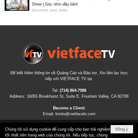
Show | Góc nhìn đầu tiên!
05/12/2025
(Xem: 3448)
Để biết thêm thông tin về Quảng Cáo và Bảo trợ, Xin liên lạc trực
tiếp với VIETFACE TV tại:
Tel:
(714) 864-7988
Address:
16055 Brookhurst St, Suite E, Fountain Valley, CA 92708
Become a Client:
Email:
kimto@vietfacetv.com
Chúng tôi sử dụng cookie để cung cấp cho bạn trải nghiệm
Đồng ý
COPYRIGHT © 2026
VIETFACETV.COM
ALL RIGHTS RESERVED
tốt nhất trên trang web của chúng tôi. Nếu tiếp tục, chúng