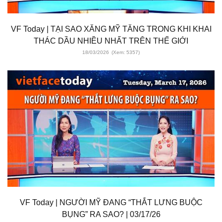
VF Today | TẠI SAO XĂNG MỸ TĂNG TRONG KHI KHAI
THÁC DẦU NHIỀU NHẤT TRÊN THẾ GIỚI
18/03/2026
(Xem: 5357)
VF Today | NGƯỜI MỸ ĐANG “THẮT LƯNG BUỘC
BỤNG” RA SAO? | 03/17/26