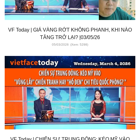
VF Today | GIÁ VÀNG RỚT KHÔNG PHANH, KHI NÀO
TĂNG TRỞ LẠI? |03/05/26
05/03/2026
(Xem: 5298)
VF Today | CHIẾN SỰ TRUNG ĐÔNG: KÉO MỸ VÀO