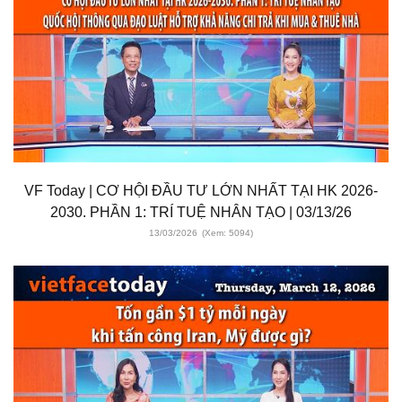
VF Today | CƠ HỘI ĐẦU TƯ LỚN NHẤT TẠI HK 2026-
2030. PHẦN 1: TRÍ TUỆ NHÂN TẠO | 03/13/26
13/03/2026
(Xem: 5094)