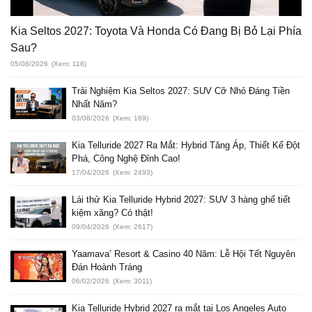
Kia Seltos 2027: Toyota Và Honda Có Đang Bị Bỏ Lại Phía
Sau?
05/08/2026
(Xem: 116)
Trải Nghiệm Kia Seltos 2027: SUV Cỡ Nhỏ Đáng Tiền
Nhất Năm?
03/08/2026
(Xem: 169)
Kia Telluride 2027 Ra Mắt: Hybrid Tăng Áp, Thiết Kế Đột
Phá, Công Nghệ Đỉnh Cao!
17/04/2026
(Xem: 2493)
Lái thử Kia Telluride Hybrid 2027: SUV 3 hàng ghế tiết
kiệm xăng? Có thật!
09/04/2026
(Xem: 2617)
Yaamava’ Resort & Casino 40 Năm: Lễ Hội Tết Nguyên
Đán Hoành Tráng
06/02/2026
(Xem: 3011)
Kia Telluride Hybrid 2027 ra mắt tại Los Angeles Auto