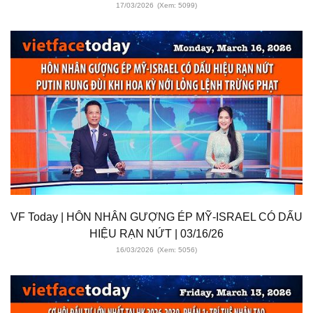
17/03/2026
(Xem: 5099)
VF Today | HÔN NHÂN GƯỢNG ÉP MỸ-ISRAEL CÓ DẤU
HIỆU RẠN NỨT | 03/16/26
16/03/2026
(Xem: 5056)