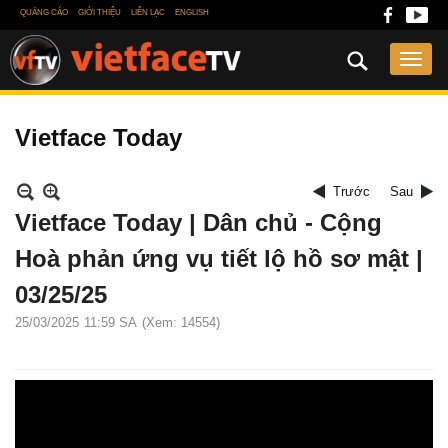
QUẢNG CÁO
GIỚI THIỆU
LIÊN LẠC
ENGLISH
Vietface Today
Trước
Sau
Vietface Today | Dân chủ - Cộng
Hoà phản ứng vụ tiết lộ hồ sơ mật |
03/25/25
25/03/2025
11:59 SA
(Xem: 14554)