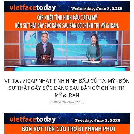
VF Today |CẬP NHẬT TÌNH HÌNH BẦU CỬ TẠI MỸ - BỐN
SỰ THẬT GÂY SỐC ĐẰNG SAU BÀN CỜ CHÍNH TRỊ
MỸ & IRAN
03/06/2026
(Xem: 2763)