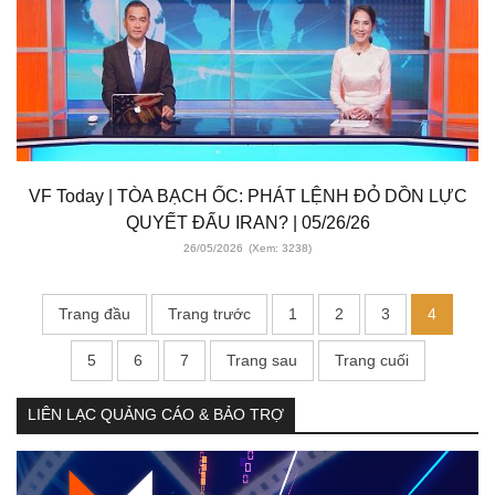
VF Today | TÒA BẠCH ỐC: PHÁT LỆNH ĐỎ DỒN LỰC
QUYẾT ĐẤU IRAN? | 05/26/26
26/05/2026
(Xem: 3238)
Trang đầu
Trang trước
1
2
3
4
5
6
7
Trang sau
Trang cuối
LIÊN LẠC QUẢNG CÁO & BẢO TRỢ