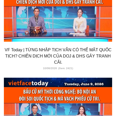
VF Today | TỪNG NHẬP TỊCH VẪN CÓ THỂ MẤT QUỐC
TỊCH? CHIẾN DỊCH MỚI CỦA DOJ & DHS GÂY TRANH
CÃI.
10/06/2026
(Xem: 2421)