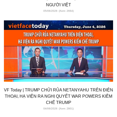
NGƯỜI VIỆT
05/06/2026
(Xem: 2664)
VF Today | TRUMP CHỬI RỦA NETANYAHU TRÊN ĐIỆN
THOẠI, HẠ VIỆN RA NGHỊ QUYẾT WAR POWERS KIỀM
CHẾ TRUMP
04/06/2026
(Xem: 2801)