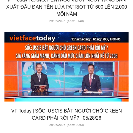
XUẤT ĐẦU ĐẠN TÊN LỬA PATRIOT TỪ 600 LÊN 2.000
MỖI NĂM
29/05/2026
(Xem: 3140)
VF Today | SỐC: USCIS BẮT NGƯỜI CHỜ GREEN
CARD PHẢI RỜI MỸ? | 05/28/26
28/05/2026
(Xem: 3093)