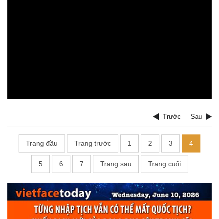
Trước
Sau
Trang đầu
Trang trước
1
2
3
4
5
6
7
Trang sau
Trang cuối