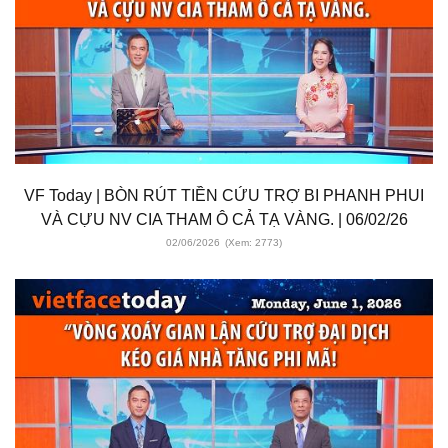
VF Today | BÒN RÚT TIỀN CỨU TRỢ BI PHANH PHUI
VÀ CỰU NV CIA THAM Ô CẢ TẠ VÀNG. | 06/02/26
02/06/2026
(Xem: 2773)