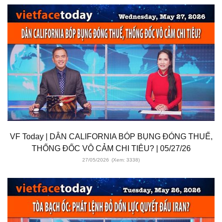
VF Today | DÂN CALIFORNIA BÓP BỤNG ĐÓNG THUẾ,
THỐNG ĐỐC VÔ CẢM CHI TIÊU? | 05/27/26
27/05/2026
(Xem: 3338)