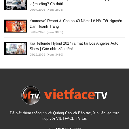
kiệm xăng? Có thật!
09/04/2026
(Xem: 2608)
Yaamava’ Resort & Casino 40 Năm: Lễ Hội Tết Nguyên
Đán Hoành Tráng
06/02/2026
(Xem: 3005)
Kia Telluride Hybrid 2027 ra mắt tại Los Angeles Auto
Show | Góc nhìn đầu tiên!
05/12/2025
(Xem: 3439)
Để biết thêm thông tin về Quảng Cáo và Bảo trợ, Xin liên lạc trực
tiếp với VIETFACE TV tại: