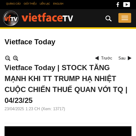
QUẢNG CÁO
GIỚI THIỆU
LIÊN LẠC
ENGLISH
Vietface Today
Trước
Sau
Vietface Today | STOCK TĂNG
MẠNH KHI TT TRUMP HẠ NHIỆT
CUỘC CHIẾN THUẾ QUAN VỚI TQ |
04/23/25
23/04/2025
1:23 CH
(Xem: 13717)