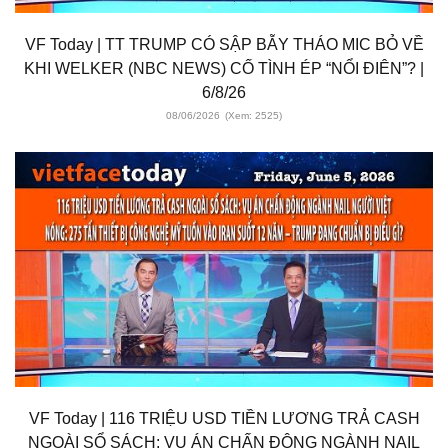
VF Today | TT TRUMP CÓ SẬP BẪY THÁO MIC BỎ VỀ
KHI WELKER (NBC NEWS) CỐ TÌNH ÉP “NỔI ĐIÊN”? |
6/8/26
08/06/2026
(Xem: 2525)
VF Today | 116 TRIỆU USD TIỀN LƯƠNG TRẢ CASH
NGOÀI SỔ SÁCH: VỤ ÁN CHẤN ĐỘNG NGÀNH NAIL