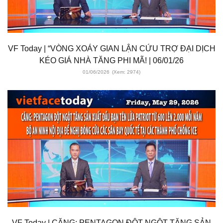
VF Today | “VÒNG XOÁY GIAN LẬN CỨU TRỢ ĐẠI DỊCH
KÉO GIÁ NHÀ TĂNG PHI MÃ! | 06/01/26
01/06/2026
(Xem: 2974)
VF Today | CĂNG: PENTAGON ĐỘT NGỘT TĂNG SẢN