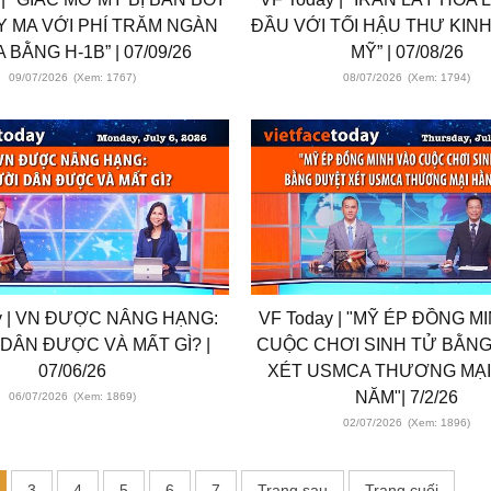
Y MA VỚI PHÍ TRĂM NGÀN
ĐẦU VỚI TỐI HẬU THƯ KIN
 BẰNG H-1B” | 07/09/26
MỸ” | 07/08/26
09/07/2026
(Xem: 1767)
08/07/2026
(Xem: 1794)
y | VN ĐƯỢC NÂNG HẠNG:
VF Today | "MỸ ÉP ĐỒNG M
DÂN ĐƯỢC VÀ MẤT GÌ? |
CUỘC CHƠI SINH TỬ BẰN
07/06/26
XÉT USMCA THƯƠNG MẠI
NĂM"| 7/2/26
06/07/2026
(Xem: 1869)
02/07/2026
(Xem: 1896)
3
4
5
6
7
Trang sau
Trang cuối