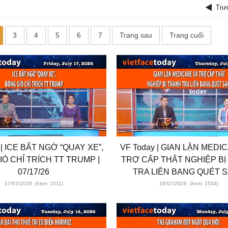
Trư
3
4
5
6
7
Trang sau
Trang cuối
 | ICE BẤT NGỜ “QUAY XE”,
VF Today | GIAN LẬN MEDI
Ó CHỈ TRÍCH TT TRUMP |
TRỢ CẤP THẤT NGHIỆP BỊ
07/17/26
TRA LIÊN BANG QUÉT 
17/07/2026
(Xem: 1511)
16/07/2026
(Xem: 1554)