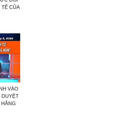
H TẾ CỦA
INH VÀO
G DUYỆT
 HẰNG