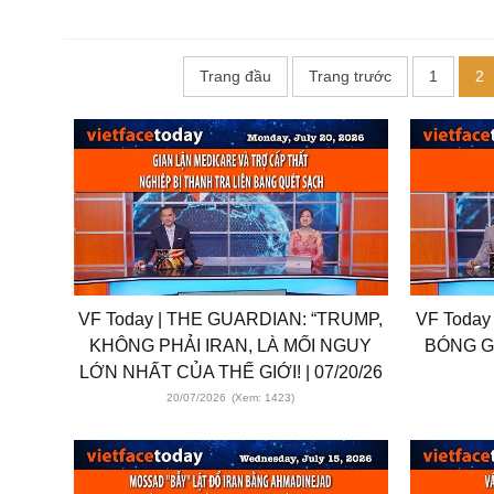
Trang đầu
Trang trước
1
2
VF Today | THE GUARDIAN: “TRUMP,
VF Today
KHÔNG PHẢI IRAN, LÀ MỐI NGUY
BÓNG GI
LỚN NHẤT CỦA THẾ GIỚI! | 07/20/26
20/07/2026
(Xem: 1423)