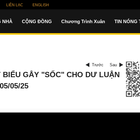
LIÊN LẠC
ENGLISH
 NHÀ
CỘNG ĐỒNG
Chương Trình Xuân
TIN NÓNG
Trước
Sau
ÁT BIỂU GÂY "SỐC" CHO DƯ LUẬN
5/05/25