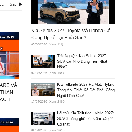
ớc
Sau
Kia Seltos 2027: Toyota Và Honda Có
Đang Bị Bỏ Lại Phía Sau?
05/08/2026
(Xem: 111)
Trải Nghiệm Kia Seltos 2027:
SUV Cỡ Nhỏ Đáng Tiền Nhất
Năm?
03/08/2026
(Xem: 165)
Kia Telluride 2027 Ra Mắt: Hybrid
CARE VÀ
Tăng Áp, Thiết Kế Đột Phá, Công
 THANH
Nghệ Đỉnh Cao!
SẠCH
17/04/2026
(Xem: 2490)
Lái thử Kia Telluride Hybrid 2027:
SUV 3 hàng ghế tiết kiệm xăng?
Có thật!
09/04/2026
(Xem: 2613)