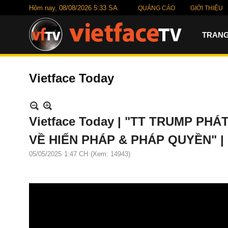
Hôm nay,
08/08/2026 5:33 SA
QUẢNG CÁO
GIỚI THIỆU
TRANG
Vietface Today
Vietface Today | "TT TRUMP PH
VỀ HIẾN PHÁP & PHÁP QUYỀN" | 0
05/05/2025
1:47 CH
(Xem: 14943)