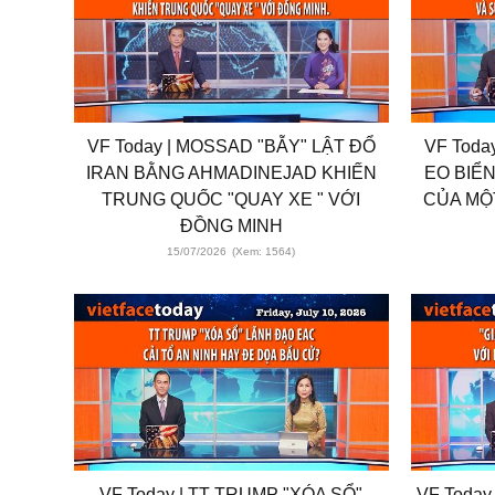
VF Today | MOSSAD "BẪY" LẬT ĐỔ
VF Toda
IRAN BẰNG AHMADINEJAD KHIẾN
EO BIỂ
TRUNG QUỐC "QUAY XE " VỚI
CỦA MỘT
ĐỒNG MINH
15/07/2026
(Xem: 1564)
VF Today | TT TRUMP "XÓA SỔ"
VF Today