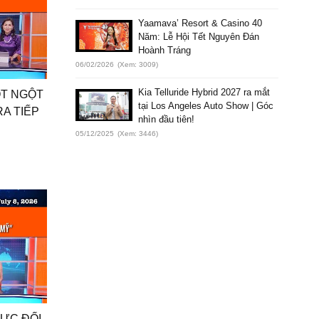
Yaamava’ Resort & Casino 40
Năm: Lễ Hội Tết Nguyên Đán
Hoành Tráng
06/02/2026
(Xem: 3009)
Kia Telluride Hybrid 2027 ra mắt
ỘT NGỘT
tại Los Angeles Auto Show | Góc
RA TIẾP
nhìn đầu tiên!
05/12/2025
(Xem: 3446)
LỰC ĐỐI