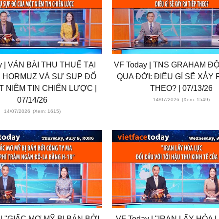
y | VÁN BÀI THU THUẾ TẠI
VF Today | TNS GRAHAM Đ
N HORMUZ VÀ SỰ SỤP ĐỔ
QUA ĐỜI: ĐIỀU GÌ SẼ XẢY 
 NIỀM TIN CHIẾN LƯỢC |
THEO? | 07/13/26
07/14/26
14/07/2026
(Xem: 1549)
14/07/2026
(Xem: 1615)
 | "GIẤC MƠ MỸ BỊ BÁN BỞI
VF Today | "IRAN LẤY HỎA 