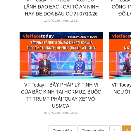
LÃNH ĐẠO EAC - CẢI TỔ AN NINH
CÔNG T
HAY ĐE DỌA BẦU CỬ? | 07/10/26
ĐÔ-LA
10/07/2026
(Xem: 1562)
VF Today | "BẪY PHÁP LÝ TINH VI
VF Toda
CỦA BẮC KINH TẠI HORMUZ, BUỘC
NGƯỜI 
TT TRUMP PHẢI “QUAY XE” VỚI
USMCA.
07/07/2026
(Xem: 1820)
Trang đầu
Trang trước
1
2