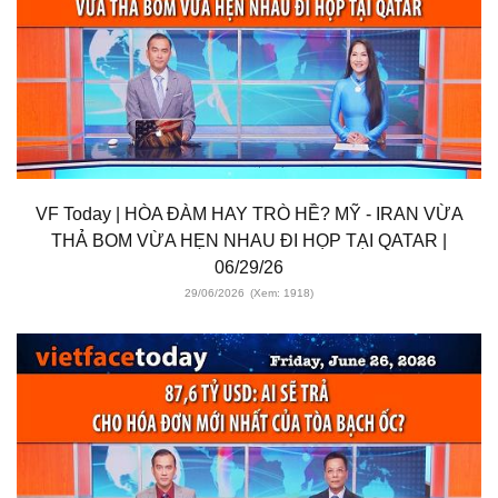
VF Today | HÒA ĐÀM HAY TRÒ HỀ? MỸ - IRAN VỪA
THẢ BOM VỪA HẸN NHAU ĐI HỌP TẠI QATAR |
06/29/26
29/06/2026
(Xem: 1918)