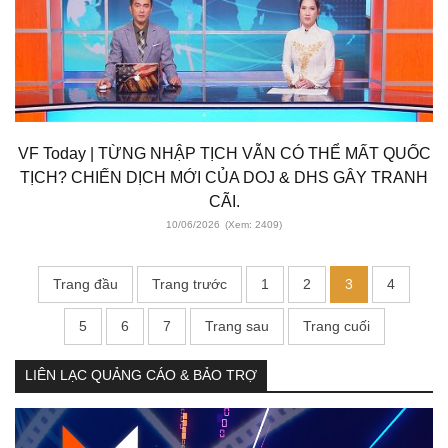
VF Today | TỪNG NHẬP TỊCH VẪN CÓ THỂ MẤT QUỐC
TỊCH? CHIẾN DỊCH MỚI CỦA DOJ & DHS GÂY TRANH
CÃI.
10/06/2026
(Xem: 2409)
Trang đầu
Trang trước
1
2
3
4
5
6
7
Trang sau
Trang cuối
LIÊN LẠC QUẢNG CÁO & BẢO TRỢ