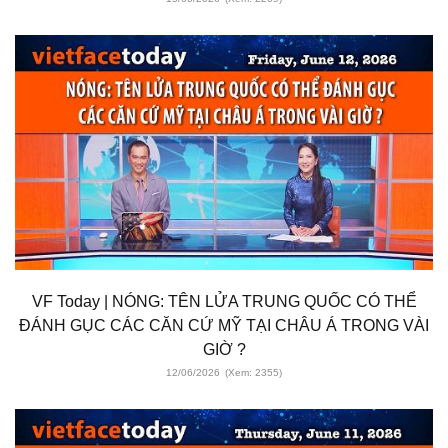
VF Today | NÓNG: TÊN LỬA TRUNG QUỐC CÓ THỂ
ĐÁNH GỤC CÁC CĂN CỨ MỸ TẠI CHÂU Á TRONG VÀI
GIỜ ?
12/06/2026
(Xem: 2355)