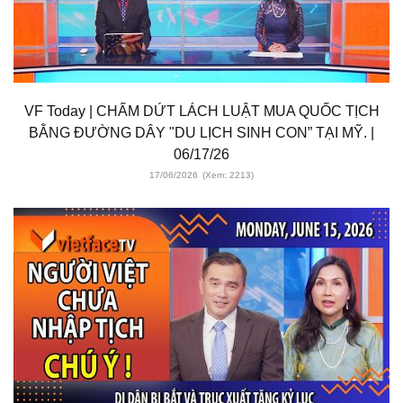
VF Today | CHẤM DỨT LÁCH LUẬT MUA QUỐC TỊCH
BẰNG ĐƯỜNG DÂY "DU LỊCH SINH CON” TẠI MỸ. |
06/17/26
17/06/2026
(Xem: 2213)