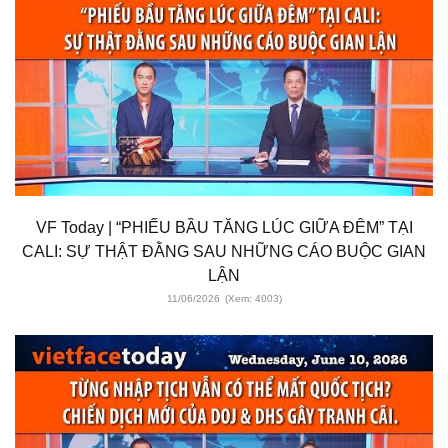
VF Today | “PHIẾU BẦU TĂNG LÚC GIỮA ĐÊM” TẠI
CALI: SỰ THẬT ĐẰNG SAU NHỮNG CÁO BUỘC GIAN
LẬN
11/06/2026
(Xem: 4003)