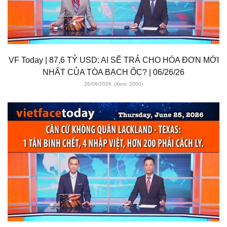
VF Today | 87,6 TỶ USD: AI SẼ TRẢ CHO HÓA ĐƠN MỚI
NHẤT CỦA TÒA BẠCH ỐC? | 06/26/26
26/06/2026
(Xem: 2000)