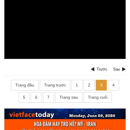
Trước
Sau
Trang đầu
Trang trước
1
2
3
4
5
6
7
Trang sau
Trang cuối