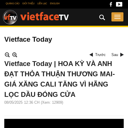
QUẢNG CÁO
GIỚI THIỆU
LIÊN LẠC
ENGLISH
Vietface Today
Trước
Sau
Vietface Today | HOA KỲ VÀ ANH
ĐẠT THỎA THUẬN THƯƠNG MAI-
GIÁ XĂNG CALI TĂNG VÌ HÃNG
LỌC DẦU ĐÓNG CỬA
08/05/2025
12:36 CH
(Xem: 12909)