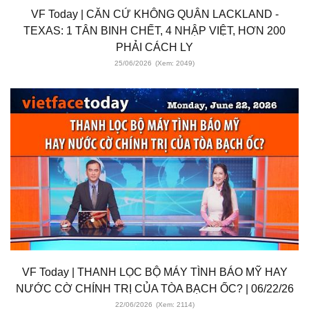
VF Today | CĂN CỨ KHÔNG QUÂN LACKLAND -
TEXAS: 1 TÂN BINH CHẾT, 4 NHẬP VIỆT, HƠN 200
PHẢI CÁCH LY
25/06/2026
(Xem: 2049)
VF Today | THANH LỌC BỘ MÁY TÌNH BÁO MỸ HAY
NƯỚC CỜ CHÍNH TRỊ CỦA TÒA BẠCH ỐC? | 06/22/26
22/06/2026
(Xem: 2114)