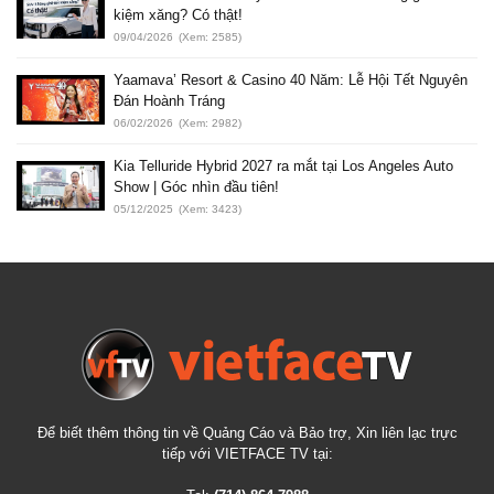
kiệm xăng? Có thật!
09/04/2026
(Xem: 2585)
Yaamava’ Resort & Casino 40 Năm: Lễ Hội Tết Nguyên
Đán Hoành Tráng
06/02/2026
(Xem: 2982)
Kia Telluride Hybrid 2027 ra mắt tại Los Angeles Auto
Show | Góc nhìn đầu tiên!
05/12/2025
(Xem: 3423)
Để biết thêm thông tin về Quảng Cáo và Bảo trợ, Xin liên lạc trực
tiếp với VIETFACE TV tại: