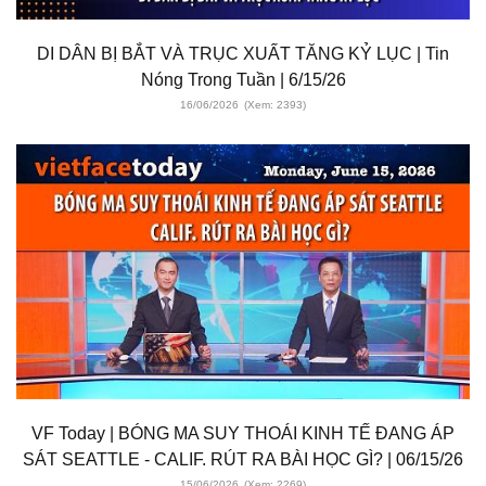
DI DÂN BỊ BẮT VÀ TRỤC XUẤT TĂNG KỶ LỤC | Tin
Nóng Trong Tuần | 6/15/26
16/06/2026
(Xem: 2393)
VF Today | BÓNG MA SUY THOÁI KINH TẾ ĐANG ÁP
SÁT SEATTLE - CALIF. RÚT RA BÀI HỌC GÌ? | 06/15/26
15/06/2026
(Xem: 2269)