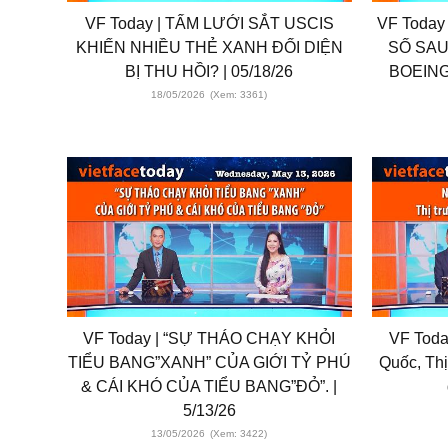
VF Today | TẤM LƯỚI SẮT USCIS
VF Today
KHIẾN NHIỀU THẺ XANH ĐỐI DIỆN
SỐ SAU
BỊ THU HỒI? | 05/18/26
BOEING
18/05/2026
(Xem: 3361)
VF Today | “SỰ THÁO CHẠY KHỎI
VF Toda
TIỂU BANG”XANH” CỦA GIỚI TỶ PHÚ
Quốc, Thị
& CÁI KHÓ CỦA TIỂU BANG”ĐỎ”. |
5/13/26
13/05/2026
(Xem: 3422)