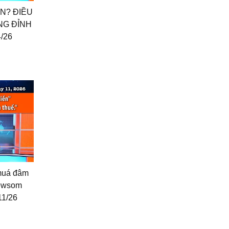
AN? ĐIỀU
NG ĐỈNH
/26
 muá đâm
Newsom
11/26