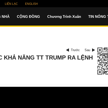
LIÊN LẠC
ENGLISH
 NHÀ
CỘNG ĐỒNG
Chương Trình Xuân
TIN NÓNG
Trước
Sau
ỚC KHẢ NĂNG TT TRUMP RA LỆNH