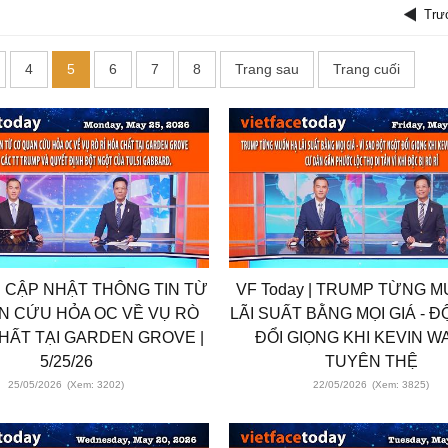
Trư
4
5
6
7
8
Trang sau
Trang cuối
 | CẬP NHẬT THÔNG TIN TỪ
VF Today | TRUMP TỪNG 
N CỨU HỎA OC VỀ VỤ RÒ
LÃI SUẤT BẰNG MỌI GIÁ - 
CHẤT TẠI GARDEN GROVE |
ĐỔI GIỌNG KHI KEVIN 
5/25/26
TUYÊN THỆ
25/05/2026
(Xem: 3202)
22/05/2026
(Xem: 3825)