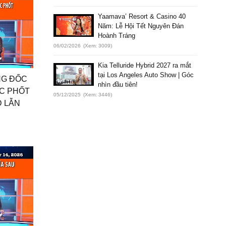
Yaamava’ Resort & Casino 40
Năm: Lễ Hội Tết Nguyên Đán
Hoành Tráng
06/02/2026
(Xem: 3009)
Kia Telluride Hybrid 2027 ra mắt
tại Los Angeles Auto Show | Góc
NG ĐỐC
nhìn đầu tiên!
ÓC PHỐT
05/12/2025
(Xem: 3446)
D LẪN