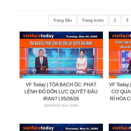
Trang đầu
Trang trước
2
3
VF Today | TÒA BẠCH ỐC: PHÁT
VF Today
LỆNH ĐỎ DỒN LỰC QUYẾT ĐẤU
CƠ QUA
IRAN? | 05/26/26
RỈ HÓA 
26/05/2026
(Xem: 3266)