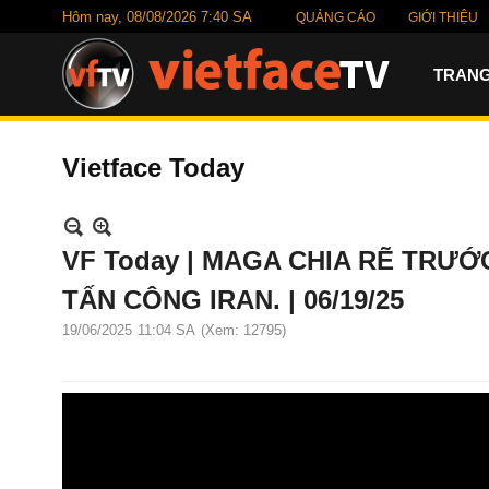
Hôm nay,
08/08/2026 7:40 SA
QUẢNG CÁO
GIỚI THIỆU
TRANG
Vietface Today
VF Today | MAGA CHIA RẼ TRƯ
TẤN CÔNG IRAN. | 06/19/25
19/06/2025
11:04 SA
(Xem: 12795)