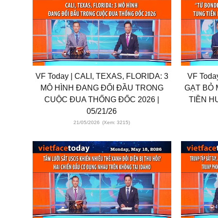
VF Today | CALI, TEXAS, FLORIDA: 3
VF Toda
MÔ HÌNH ĐANG ĐỐI ĐẦU TRONG
GẠT BỎ 
CUỘC ĐUA THỐNG ĐỐC 2026 |
TIỀN H
05/21/26
21/05/2026
(Xem: 3215)