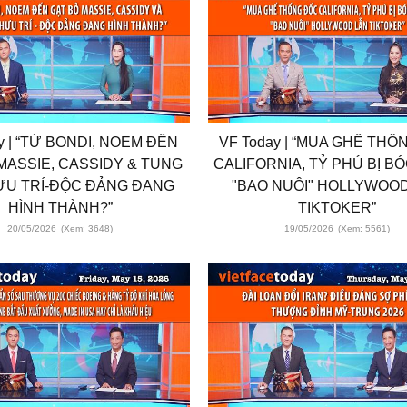
y | “TỪ BONDI, NOEM ĐẾN
VF Today | “MUA GHẾ THỐ
MASSIE, CASSIDY & TUNG
CALIFORNIA, TỶ PHÚ BỊ B
ƯU TRÍ-ĐỘC ĐẢNG ĐANG
"BAO NUÔI" HOLLYWOO
HÌNH THÀNH?”
TIKTOKER”
20/05/2026
(Xem: 3648)
19/05/2026
(Xem: 5561)