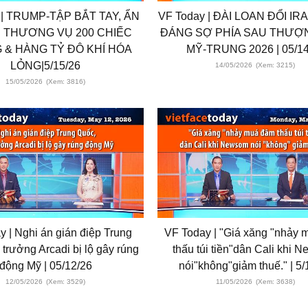
 | TRUMP-TẬP BẮT TAY, ẨN
VF Today | ĐÀI LOAN ĐỔI IR
 THƯƠNG VỤ 200 CHIẾC
ĐÁNG SỢ PHÍA SAU THƯỢ
 & HÀNG TỶ ĐÔ KHÍ HÓA
MỸ-TRUNG 2026 | 05/14
LỎNG|5/15/26
14/05/2026
(Xem: 3215)
15/05/2026
(Xem: 3816)
y | Nghi án gián điệp Trung
VF Today | "Giá xăng "nhảy
 trưởng Arcadi bị lộ gây rúng
thấu túi tiền"dân Cali khi 
động Mỹ | 05/12/26
nói"không"giảm thuế." | 5/
12/05/2026
(Xem: 3529)
11/05/2026
(Xem: 3638)