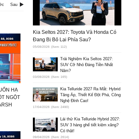
ớc
Sau
Kia Seltos 2027: Toyota Và Honda Có
Đang Bị Bỏ Lại Phía Sau?
05/08/2026
(Xem: 112)
Trải Nghiệm Kia Seltos 2027:
SUV Cỡ Nhỏ Đáng Tiền Nhất
Năm?
03/08/2026
(Xem: 165)
Kia Telluride 2027 Ra Mắt: Hybrid
MUỐN HẠ
Tăng Áp, Thiết Kế Đột Phá, Công
ĐỘT NGỘT
Nghệ Đỉnh Cao!
WARSH
17/04/2026
(Xem: 2490)
Lái thử Kia Telluride Hybrid 2027:
SUV 3 hàng ghế tiết kiệm xăng?
Có thật!
09/04/2026
(Xem: 2614)