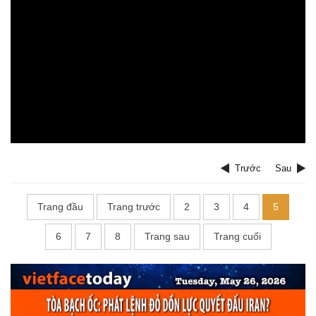
Trước
Sau
Trang đầu
Trang trước
2
3
4
5
6
7
8
Trang sau
Trang cuối