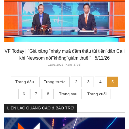
VF Today | "Giá xăng "nhảy muá đâm thấu túi tiền"dân Cali
khi Newsom nói"không"giảm thuế." | 5/11/26
11/05/2026
(Xem: 3703)
Trang đầu
Trang trước
2
3
4
5
6
7
8
Trang sau
Trang cuối
LIÊN LẠC QUẢNG CÁO & BẢO TRỢ