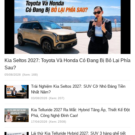
Kia Seltos 2027: Toyota Và Honda Có Đang Bị Bỏ Lại Phía
Sau?
05/08/2026
(Xem: 168)
Trải Nghiệm Kia Seltos 2027: SUV Cỡ Nhỏ Đáng Tiền
Nhất Năm?
03/08/2026
(Xem: 207)
Kia Telluride 2027 Ra Mắt: Hybrid Tăng Áp, Thiết Kế Đột
Phá, Công Nghệ Đỉnh Cao!
17/04/2026
(Xem: 2508)
Lái thử Kia Telluride Hybrid 2027: SUV 3 hàng ghế tiết