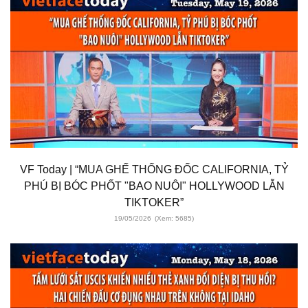
VF Today | “MUA GHẾ THỐNG ĐỐC CALIFORNIA, TỶ
PHÚ BỊ BÓC PHỐT "BAO NUÔI" HOLLYWOOD LẪN
TIKTOKER”
19/05/2026
(Xem: 5685)