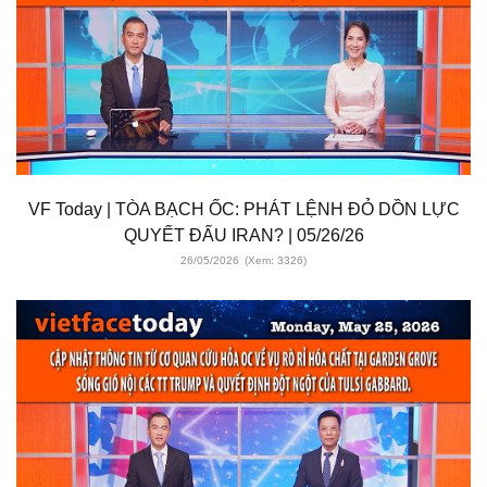
VF Today | TÒA BẠCH ỐC: PHÁT LỆNH ĐỎ DỒN LỰC
QUYẾT ĐẤU IRAN? | 05/26/26
26/05/2026
(Xem: 3326)