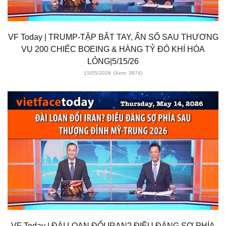
VF Today | TRUMP-TẬP BẮT TAY, ẨN SỐ SAU THƯƠNG
VỤ 200 CHIẾC BOEING & HÀNG TỶ ĐÔ KHÍ HÓA
LỎNG|5/15/26
15/05/2026
(Xem: 3874)
VF Today | ĐÀI LOAN ĐỔI IRAN? ĐIỀU ĐÁNG SỢ PHÍA