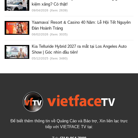
kiệm xăng? Có thật!
09/04/2026
(Xem: 2639)
Yaamava’ Resort & Casino 40 Năm: Lễ Hội Tết Nguyên
Đán Hoành Tráng
06/02/2026
(Xem: 3035)
Kia Telluride Hybrid 2027 ra mắt tại Los Angeles Auto
Show | Góc nhìn đầu tiên!
05/12/2025
(Xem: 3480)
Để biết thêm thông tin về Quảng Cáo và Bảo trợ, Xin liên lạc trực
tiếp với VIETFACE TV tại: