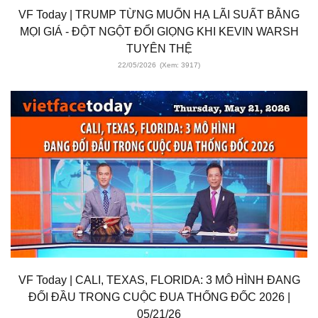
VF Today | TRUMP TỪNG MUỐN HẠ LÃI SUẤT BẰNG
MỌI GIÁ - ĐỘT NGỘT ĐỔI GIỌNG KHI KEVIN WARSH
TUYÊN THỆ
22/05/2026
(Xem: 3917)
VF Today | CALI, TEXAS, FLORIDA: 3 MÔ HÌNH ĐANG
ĐỐI ĐẦU TRONG CUỘC ĐUA THỐNG ĐỐC 2026 |
05/21/26