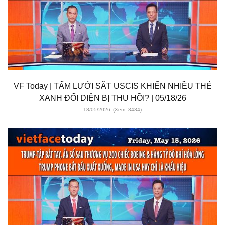
VF Today | TẤM LƯỚI SẮT USCIS KHIẾN NHIỀU THẺ
XANH ĐỐI DIỆN BỊ THU HỒI? | 05/18/26
18/05/2026
(Xem: 3434)