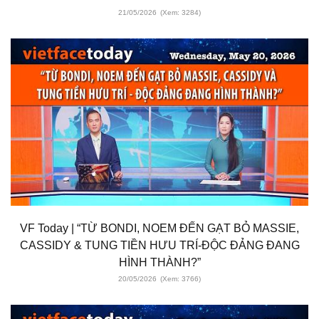
21/05/2026
(Xem: 3284)
VF Today | “TỪ BONDI, NOEM ĐẾN GẠT BỎ MASSIE,
CASSIDY & TUNG TIỀN HƯU TRÍ-ĐỘC ĐẢNG ĐANG
HÌNH THÀNH?”
20/05/2026
(Xem: 3766)