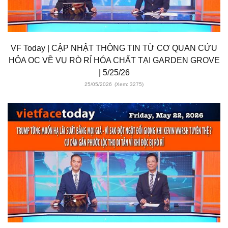
VF Today | CẬP NHẬT THÔNG TIN TỪ CƠ QUAN CỨU
HỎA OC VỀ VỤ RÒ RỈ HÓA CHẤT TẠI GARDEN GROVE
| 5/25/26
25/05/2026
(Xem: 3275)