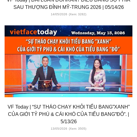
SAU THƯỢNG ĐỈNH MỸ-TRUNG 2026 | 05/14/26
14/05/2026
(Xem: 3282)
VF Today | “SỰ THÁO CHẠY KHỎI TIỂU BANG”XANH”
CỦA GIỚI TỶ PHÚ & CÁI KHÓ CỦA TIỂU BANG”ĐỎ”. |
5/13/26
13/05/2026
(Xem: 3505)