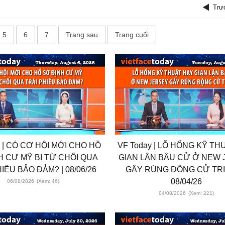
Trư
5
6
7
Trang sau
Trang cuối
y | CÓ CƠ HỘI MỚI CHO HỒ
VF Today | LỖ HỔNG KỸ TH
H CƯ MỸ BỊ TỪ CHỐI QUA
GIAN LẬN BẦU CỬ Ở NEW
IẾU BẢO ĐẢM? | 08/06/26
GÂY RÚNG ĐỘNG CỬ TRI 
08/04/26
06/08/2026
(Xem: 46)
04/08/2026
(Xem: 221)