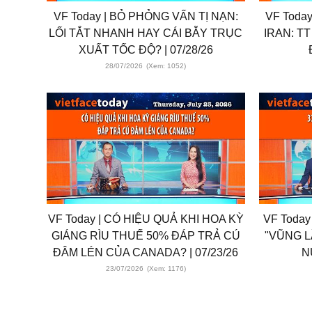
VF Today | BỎ PHỎNG VẤN TỊ NẠN:
VF Toda
LỐI TẮT NHANH HAY CÁI BẪY TRỤC
IRAN: T
XUẤT TỐC ĐỘ? | 07/28/26
28/07/2026
(Xem: 1052)
VF Today | CÓ HIỆU QUẢ KHI HOA KỲ
VF Today
GIÁNG RÌU THUẾ 50% ĐÁP TRẢ CÚ
"VŨNG L
ĐÂM LÉN CỦA CANADA? | 07/23/26
N
23/07/2026
(Xem: 1176)