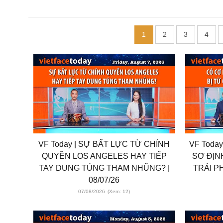
1
2
3
4
VF Today | SỰ BẤT LỰC TỪ CHÍNH
VF Toda
QUYỀN LOS ANGELES HAY TIẾP
SƠ ĐỊN
TAY DUNG TÚNG THAM NHŨNG? |
TRÁI PH
08/07/26
07/08/2026
(Xem: 12)