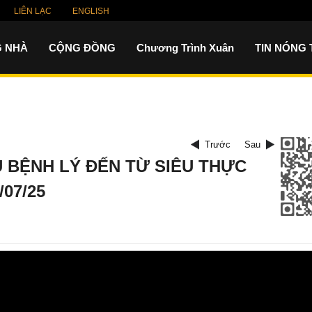
LIÊN LẠC
ENGLISH
 NHÀ
CỘNG ĐỒNG
Chương Trình Xuân
TIN NÓNG
Trước
Sau
U BỆNH LÝ ĐẾN TỪ SIÊU THỰC
/07/25