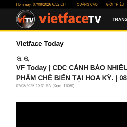
Hôm nay,
07/08/2026 6:52 CH
QUẢNG CÁO
GIỚI THIỆU
TRANG
Vietface Today
VF Today | CDC CẢNH BÁO NHIỀ
PHẨM CHẾ BIẾN TẠI HOA KỲ. | 08
07/08/2025
10:31 SA
(Xem: 11069)