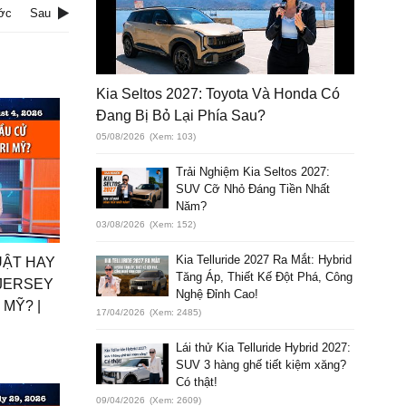
ớc
Sau
Kia Seltos 2027: Toyota Và Honda Có
Đang Bị Bỏ Lại Phía Sau?
05/08/2026
(Xem: 103)
Trải Nghiệm Kia Seltos 2027:
SUV Cỡ Nhỏ Đáng Tiền Nhất
Năm?
03/08/2026
(Xem: 152)
Kia Telluride 2027 Ra Mắt: Hybrid
UẬT HAY
Tăng Áp, Thiết Kế Đột Phá, Công
 JERSEY
Nghệ Đỉnh Cao!
MỸ? |
17/04/2026
(Xem: 2485)
Lái thử Kia Telluride Hybrid 2027:
SUV 3 hàng ghế tiết kiệm xăng?
Có thật!
09/04/2026
(Xem: 2609)