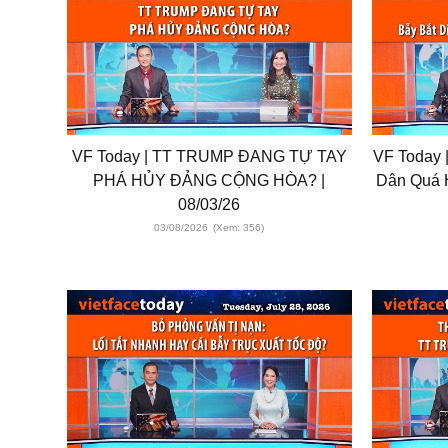
VF Today | TT TRUMP ĐANG TỰ TAY
VF Today |
PHÁ HỦY ĐẢNG CỘNG HÒA? |
Dân Quá H
08/03/26
03/08/2026
(Xem: 356)