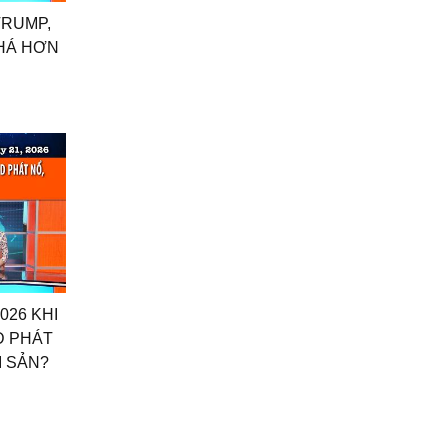
 TRUMP,
HÁ HƠN
2026 KHI
D PHÁT
I SẢN?