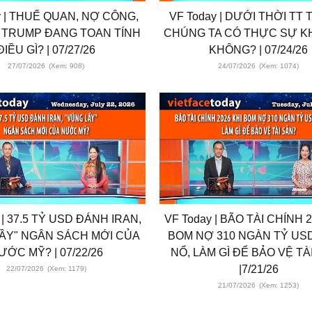
y | THUẾ QUAN, NỢ CÔNG,
VF Today | DƯỚI THỜI TT
T TRUMP ĐANG TOAN TÍNH
CHÚNG TA CÓ THỰC SỰ K
ĐIỀU GÌ? | 07/27/26
KHÔNG? | 07/24/26
27/07/2026
(Xem: 908)
24/07/2026
(Xem: 1074)
 | 37.5 TỶ USD ĐÁNH IRAN,
VF Today | BÃO TÀI CHÍNH 
ẦY" NGÂN SÁCH MỚI CỦA
BOM NỢ 310 NGÀN TỶ US
ƯỚC MỸ? | 07/22/26
NỔ, LÀM GÌ ĐỂ BẢO VỆ TÀ
|7/21/26
22/07/2026
(Xem: 1179)
21/07/2026
(Xem: 1253)