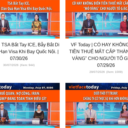
 TSA Bắt Tay ICE, Bẫy Bắt Di
VF Today | CÓ HAY KHÔN
ạn Visa Khi Bay Quốc Nội. |
TIỀN THUẾ MẤT CẮP THÀ
07/30/26
VÀNG" CHO NGƯỜI TỐ GI
07/29/26
30/07/2026
(Xem: 944)
29/07/2026
(Xem: 1009)