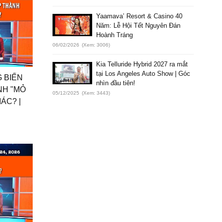
Yaamava’ Resort & Casino 40
Năm: Lễ Hội Tết Nguyên Đán
Hoành Tráng
06/02/2026
(Xem: 3006)
Kia Telluride Hybrid 2027 ra mắt
tại Los Angeles Auto Show | Góc
G BIẾN
nhìn đầu tiên!
NH "MỎ
05/12/2025
(Xem: 3443)
ÁC? |