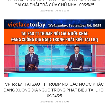
CÁI GIÁ PHẢI TRẢ CỦA CHỦ NHÀ | 09/25/25
25/09/2025
(Xem: 9198)
VF Today | TẠI SAO TT TRUMP NÓI CÁC NƯỚC KHÁC
ĐANG XUỐNG ĐỊA NGỤC TRONG PHÁT BIỂU TẠI LHQ |
09/24/25
24/09/2025
(Xem: 9429)