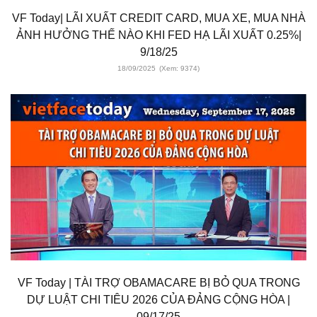
VF Today| LÃI XUẤT CREDIT CARD, MUA XE, MUA NHÀ
ẢNH HƯỞNG THẾ NÀO KHI FED HẠ LÃI XUẤT 0.25%|
9/18/25
18/09/2025
(Xem: 9374)
VF Today | TÀI TRỢ OBAMACARE BỊ BỎ QUA TRONG
DỰ LUẬT CHI TIÊU 2026 CỦA ĐẢNG CỘNG HÒA |
09/17/25