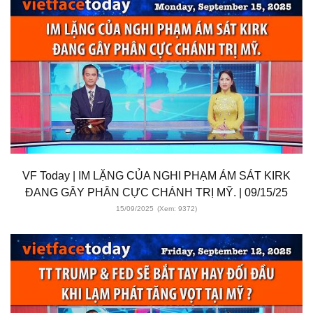
VF Today | IM LẶNG CỦA NGHI PHẠM ÁM SÁT KIRK
ĐANG GÂY PHÂN CỰC CHÁNH TRỊ MỸ. | 09/15/25
15/09/2025
(Xem: 9372)