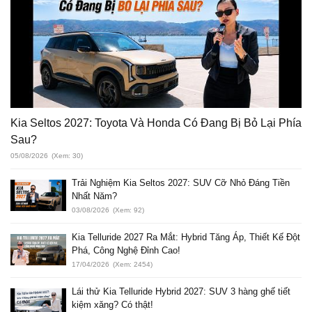
Kia Seltos 2027: Toyota Và Honda Có Đang Bị Bỏ Lại Phía
Sau?
05/08/2026
(Xem: 30)
Trải Nghiệm Kia Seltos 2027: SUV Cỡ Nhỏ Đáng Tiền
Nhất Năm?
03/08/2026
(Xem: 92)
Kia Telluride 2027 Ra Mắt: Hybrid Tăng Áp, Thiết Kế Đột
Phá, Công Nghệ Đỉnh Cao!
17/04/2026
(Xem: 2454)
Lái thử Kia Telluride Hybrid 2027: SUV 3 hàng ghế tiết
kiệm xăng? Có thật!