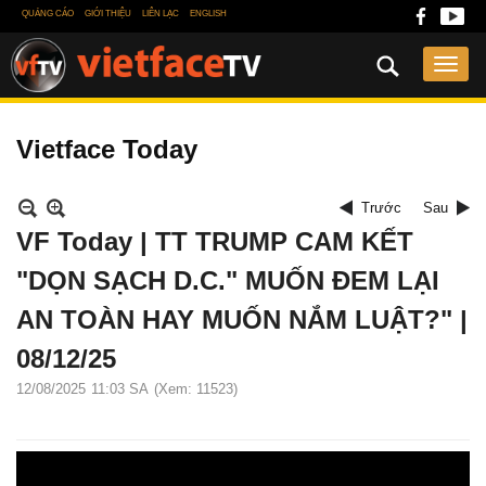
QUẢNG CÁO
GIỚI THIỆU
LIÊN LẠC
ENGLISH
Vietface Today
Trước
Sau
VF Today | TT TRUMP CAM KẾT
"DỌN SẠCH D.C." MUỐN ĐEM LẠI
AN TOÀN HAY MUỐN NẮM LUẬT?" |
08/12/25
12/08/2025
11:03 SA
(Xem: 11523)