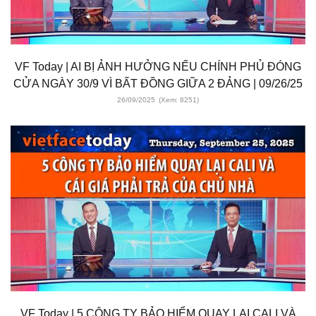
VF Today | AI BỊ ẢNH HƯỞNG NẾU CHÍNH PHỦ ĐÓNG
CỬA NGÀY 30/9 VÌ BẤT ĐỒNG GIỮA 2 ĐẢNG | 09/26/25
26/09/2025
(Xem: 8251)
VF Today | 5 CÔNG TY BẢO HIỂM QUAY LẠI CALI VÀ