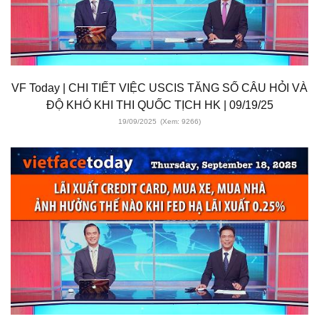
VF Today | CHI TIẾT VIỆC USCIS TĂNG SỐ CÂU HỎI VÀ
ĐỘ KHÓ KHI THI QUỐC TỊCH HK | 09/19/25
19/09/2025
(Xem: 9266)