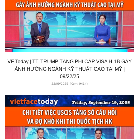
VF Today | TT. TRUMP TĂNG PHÍ CẤP VISA H-1B GÂY
ẢNH HƯỞNG NGÀNH KỸ THUẬT CAO TẠI MỸ |
09/22/25
22/09/2025
(Xem: 9414)