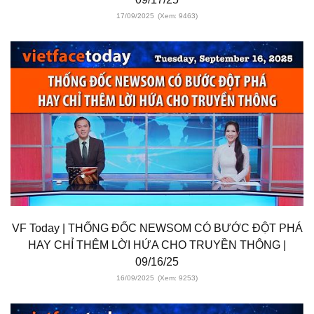
17/09/2025
(Xem: 9463)
VF Today | THỐNG ĐỐC NEWSOM CÓ BƯỚC ĐỘT PHÁ
HAY CHỈ THÊM LỜI HỨA CHO TRUYỀN THÔNG |
09/16/25
16/09/2025
(Xem: 9253)