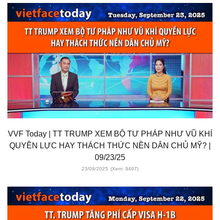
VVF Today | TT TRUMP XEM BỘ TƯ PHÁP NHƯ VŨ KHÍ
QUYỀN LỰC HAY THÁCH THỨC NỀN DÂN CHỦ MỸ? |
09/23/25
23/09/2025
(Xem: 9497)