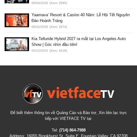
09/04/2026
(Xem: 2580)
Yaamava’ Resort & Casino 40 Năm: Lễ Hội Tết Nguyên
Đán Hoành Tráng
06/02/2026
(Xem: 2974)
Kia Telluride Hybrid 2027 ra mắt tại Los Angeles Auto
Show | Góc nhìn đầu tiên!
05/12/2025
(Xem: 3418)
Để biết thêm thông tin về Quảng Cáo và Bảo trợ, Xin liên lạc trực
tiếp với VIETFACE TV tại:
Tel:
(714) 864-7988
Address:
16055 Brookhurst St, Suite E, Fountain Valley, CA 92708