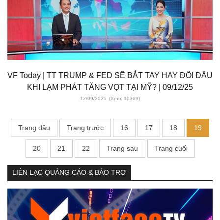
VF Today | TT TRUMP & FED SẼ BẮT TAY HAY ĐỐI ĐẦU
KHI LẠM PHÁT TĂNG VỌT TẠI MỸ? | 09/12/25
12/09/2025
(Xem: 10369)
Trang đầu
Trang trước
16
17
18
19
20
21
22
Trang sau
Trang cuối
LIÊN LẠC QUẢNG CÁO & BẢO TRỢ