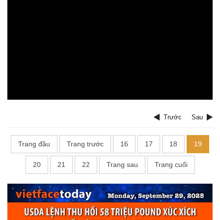
Trước
Sau
Trang đầu
Trang trước
16
17
18
19
20
21
22
Trang sau
Trang cuối