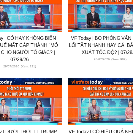
ay | CÓ HAY KHÔNG BIẾN
VF Today | BỎ PHỎNG VẤN 
HUẾ MẤT CẮP THÀNH "MỎ
LỐI TẮT NHANH HAY CÁI B
 CHO NGƯỜI TỐ GIÁC? |
XUẤT TỐC ĐỘ? | 07/28
07/29/26
28/07/2026
(Xem: 982)
29/07/2026
(Xem: 921)
y | DƯỚI THỜI TT TRUMP,
VF Today | CÓ HIỆU QUẢ KH