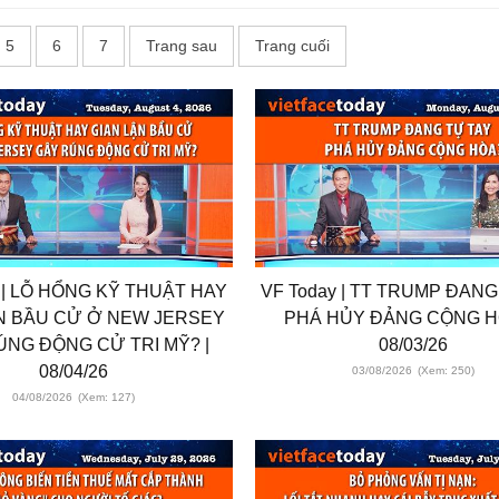
5
6
7
Trang sau
Trang cuối
 | LỖ HỔNG KỸ THUẬT HAY
VF Today | TT TRUMP ĐANG
N BẦU CỬ Ở NEW JERSEY
PHÁ HỦY ĐẢNG CỘNG H
ÚNG ĐỘNG CỬ TRI MỸ? |
08/03/26
08/04/26
03/08/2026
(Xem: 250)
04/08/2026
(Xem: 127)