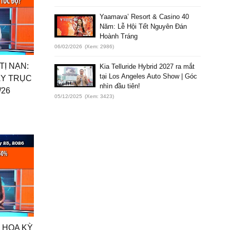
Yaamava’ Resort & Casino 40
Năm: Lễ Hội Tết Nguyên Đán
Hoành Tráng
06/02/2026
(Xem: 2986)
TỊ NẠN:
Kia Telluride Hybrid 2027 ra mắt
tại Los Angeles Auto Show | Góc
ẪY TRỤC
nhìn đầu tiên!
/26
05/12/2025
(Xem: 3423)
I HOA KỲ