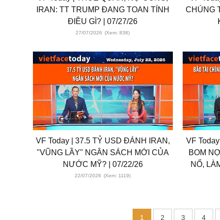
IRAN: TT TRUMP ĐANG TOAN TÍNH
CHÚNG 
ĐIỀU GÌ? | 07/27/26
27/07/2026
(Xem: 838)
VF Today | 37.5 TỶ USD ĐÁNH IRAN,
VF Today
"VŨNG LẦY" NGÂN SÁCH MỚI CỦA
BOM NỢ
NƯỚC MỸ? | 07/22/26
NỔ, LÀ
22/07/2026
(Xem: 1119)
1
2
3
4