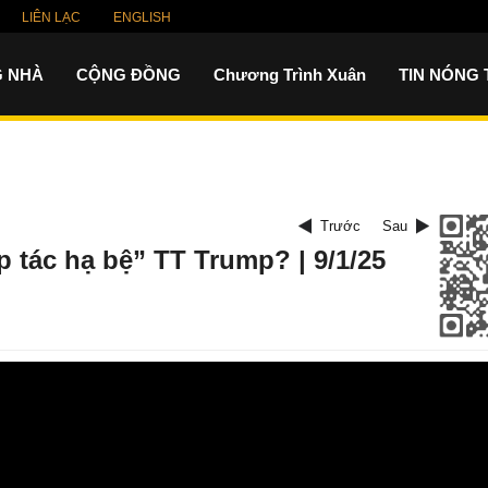
LIÊN LẠC
ENGLISH
 NHÀ
CỘNG ĐỒNG
Chương Trình Xuân
TIN NÓNG
Trước
Sau
p tác hạ bệ” TT Trump? | 9/1/25