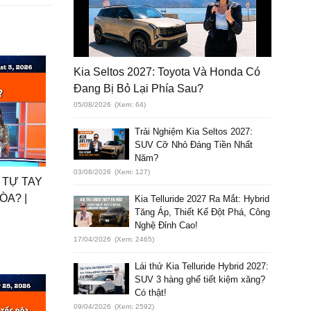
Kia Seltos 2027: Toyota Và Honda Có
Đang Bị Bỏ Lại Phía Sau?
05/08/2026
(Xem: 64)
Trải Nghiệm Kia Seltos 2027:
SUV Cỡ Nhỏ Đáng Tiền Nhất
Năm?
03/08/2026
(Xem: 127)
 TỰ TAY
ÒA? |
Kia Telluride 2027 Ra Mắt: Hybrid
Tăng Áp, Thiết Kế Đột Phá, Công
Nghệ Đỉnh Cao!
17/04/2026
(Xem: 2465)
Lái thử Kia Telluride Hybrid 2027:
SUV 3 hàng ghế tiết kiệm xăng?
Có thật!
09/04/2026
(Xem: 2592)