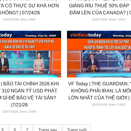
TA CÓ THỰC SỰ KHÁ HƠN
GIÁNG RÌU THUẾ 50% ĐÁP
KHÔNG? | 07/24/26
ĐÂM LÉN CỦA CANADA? | 0
24/07/2026
(Xem: 999)
23/07/2026
(Xem: 1107)
 | BÃO TÀI CHÍNH 2026 KHI
VF Today | THE GUARDIAN:
 310 NGÀN TỶ USD PHÁT
KHÔNG PHẢI IRAN, LÀ MỐ
M GÌ ĐỂ BẢO VỆ TÀI SẢN?
LỚN NHẤT CỦA THẾ GIỚI! | 
|7/21/26
20/07/2026
(Xem: 1352)
21/07/2026
(Xem: 1209)
5
6
7
Trang sau
Trang cuối