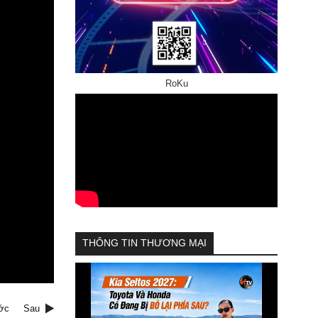
RoKu
THÔNG TIN THƯƠNG MẠI
ớc
Sau