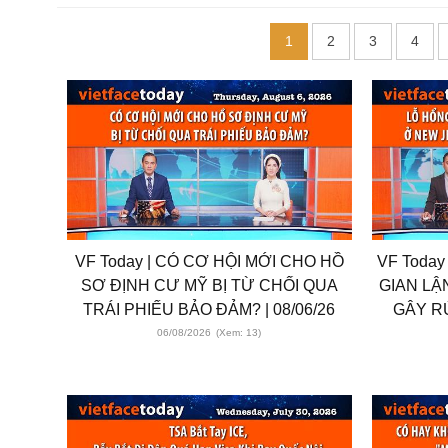
1
2
3
4
VF Today | CÓ CƠ HỘI MỚI CHO HỒ
VF Today
SƠ ĐỊNH CƯ MỸ BỊ TỪ CHỐI QUA
GIAN LẬ
TRÁI PHIẾU BẢO ĐẢM? | 08/06/26
GÂY R
06/08/2026
(Xem: 13)