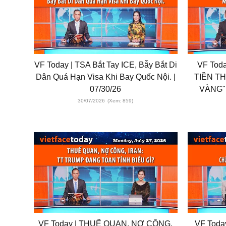
VF Today | TSA Bắt Tay ICE, Bẫy Bắt Di
VF Tod
Dân Quá Hạn Visa Khi Bay Quốc Nội. |
TIỀN T
07/30/26
VÀNG"
30/07/2026
(Xem: 859)
VF Today | THUẾ QUAN, NỢ CÔNG,
VF Toda