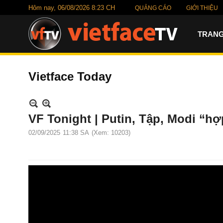
Hôm nay,
06/08/2026 8:23 CH
QUẢNG CÁO
GIỚI THIỆU
TRANG
Vietface Today
VF Tonight | Putin, Tập, Modi “hợ
02/09/2025
11:38 SA
(Xem: 10203)