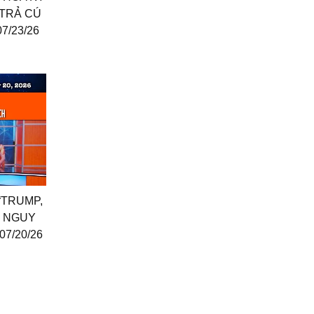
 TRẢ CÚ
7/23/26
 “TRUMP,
I NGUY
07/20/26