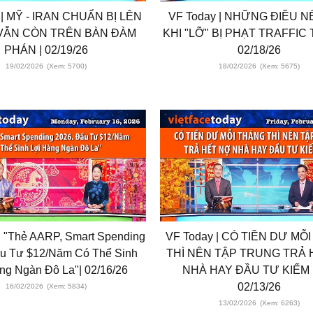
 | MỸ - IRAN CHUẨN BỊ LÊN
VF Today | NHỮNG ĐIỀU N
VẪN CÒN TRÊN BÀN ĐÀM
KHI "LỠ" BỊ PHẠT TRAFFIC 
PHÁN | 02/19/26
02/18/26
19/02/2026
(Xem: 5700)
18/02/2026
(Xem: 5675)
| "Thẻ AARP, Smart Spending
VF Today | CÓ TIỀN DƯ MỖ
ầu Tư $12/Năm Có Thể Sinh
THÌ NÊN TẬP TRUNG TRẢ 
ng Ngàn Đô La"| 02/16/26
NHÀ HAY ĐẦU TƯ KIẾM L
02/13/26
16/02/2026
(Xem: 5834)
13/02/2026
(Xem: 6263)