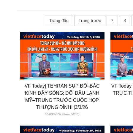
Trang đầu
Trang trước
7
8
VF Today| TEHRAN SỤP ĐỔ–BẮC
VF Today
KINH DẬY SÓNG; ĐỐI ĐẦU LẠNH
TRỰC TI
MỸ–TRUNG TRƯỚC CUỘC HỌP
THƯỢNG ĐỈNH! |3/3/26
03/03/2026
(Xem: 5280)