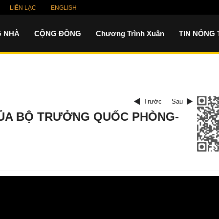
LIÊN LẠC
ENGLISH
 NHÀ
CỘNG ĐỒNG
Chương Trình Xuân
TIN NÓNG
Trước
Sau
A BỘ TRƯỞNG QUỐC PHÒNG-