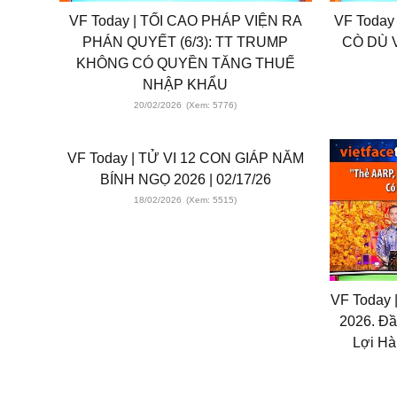
VF Today | TỐI CAO PHÁP VIỆN RA
VF Today
PHÁN QUYẾT (6/3): TT TRUMP
CÒ DÙ 
KHÔNG CÓ QUYỀN TĂNG THUẾ
NHẬP KHẨU
20/02/2026
(Xem: 5776)
VF Today | TỬ VI 12 CON GIÁP NĂM
BÍNH NGỌ 2026 | 02/17/26
18/02/2026
(Xem: 5515)
VF Today 
2026. Đ
Lợi Hà