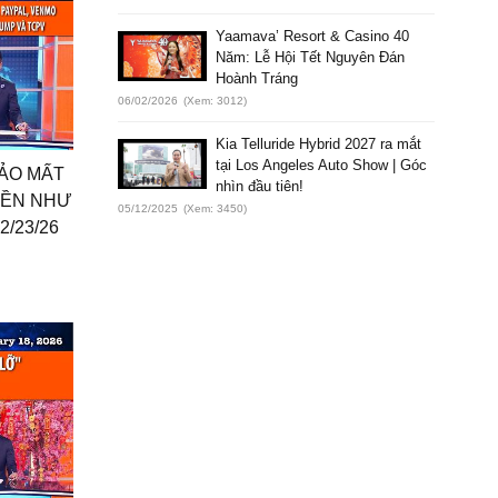
Yaamava’ Resort & Casino 40
Năm: Lễ Hội Tết Nguyên Đán
Hoành Tráng
06/02/2026
(Xem: 3012)
Kia Telluride Hybrid 2027 ra mắt
tại Los Angeles Auto Show | Góc
ĐẢO MẤT
nhìn đầu tiên!
IỀN NHƯ
05/12/2025
(Xem: 3450)
2/23/26