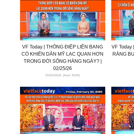
VF Today | THÔNG ĐIỆP LIÊN BANG
VF Today
CÓ KHIẾN DÂN MỸ LẠC QUAN HƠN
RÀNG BU
TRONG ĐỜI SỐNG HÀNG NGÀY? |
02/25/26
25/02/2026
(Xem: 5545)