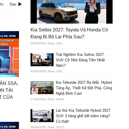
ớc
Sau
Kia Seltos 2027: Toyota Và Honda Có
Đang Bị Bỏ Lại Phía Sau?
05/08/2026
(Xem: 118)
Trải Nghiệm Kia Seltos 2027:
SUV Cỡ Nhỏ Đáng Tiền Nhất
Năm?
03/08/2026
(Xem: 169)
Kia Telluride 2027 Ra Mắt: Hybrid
ẬN SSA,
Tăng Áp, Thiết Kế Đột Phá, Công
N TÀI
Nghệ Đỉnh Cao!
T CỦA
17/04/2026
(Xem: 2494)
Lái thử Kia Telluride Hybrid 2027:
SUV 3 hàng ghế tiết kiệm xăng?
Có thật!
09/04/2026
(Xem: 2617)