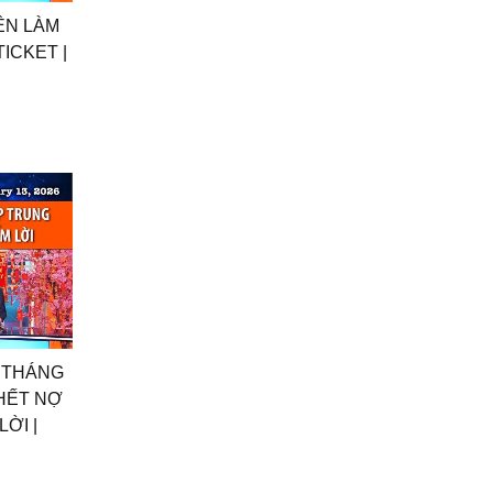
ÊN LÀM
TICKET |
I THÁNG
HẾT NỢ
ỜI |