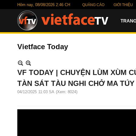
Hôm nay,
08/08/2026 2:46 CH
QUẢNG CÁO
GIỚI THIỆU
TRANG
Vietface Today
VF TODAY | CHUYỆN LÙM XÙM CỦ
TÀN SÁT TÀU NGHI CHỞ MA TÚY
04/12/2025
11:03 SA
(Xem: 8024)