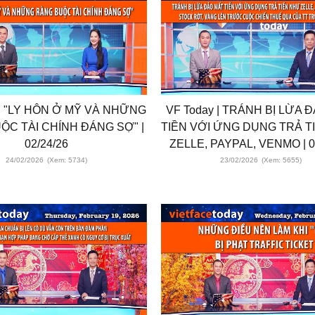
 | "LY HÔN Ở MỸ VÀ NHỮNG
VF Today | TRÁNH BỊ LỪA 
ỘC TÀI CHÍNH ĐÁNG SỢ" |
TIỀN VỚI ỨNG DỤNG TRẢ T
02/24/26
ZELLE, PAYPAL, VENMO | 0
24/02/2026
(Xem: 5734)
23/02/2026
(Xem: 5655)