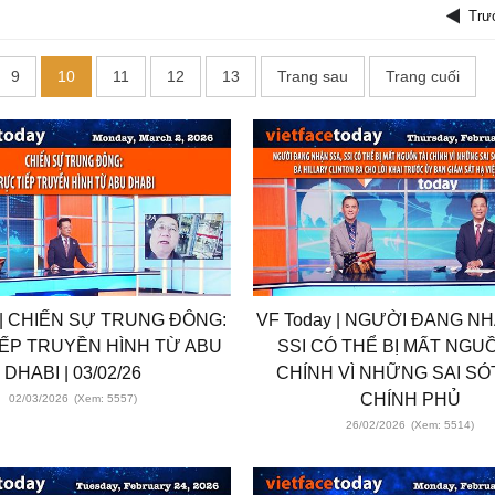
Trư
9
10
11
12
13
Trang sau
Trang cuối
 | CHIẾN SỰ TRUNG ĐÔNG:
VF Today | NGƯỜI ĐANG NH
ẾP TRUYỀN HÌNH TỪ ABU
SSI CÓ THỂ BỊ MẤT NGUỒ
DHABI | 03/02/26
CHÍNH VÌ NHỮNG SAI SÓ
CHÍNH PHỦ
02/03/2026
(Xem: 5557)
26/02/2026
(Xem: 5514)