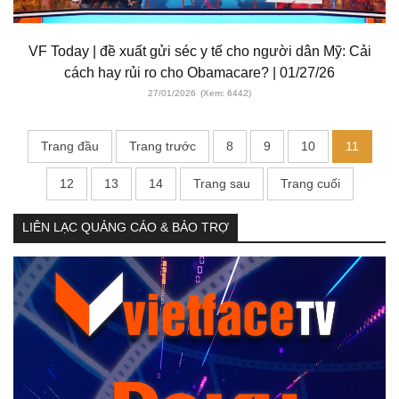
VF Today | đề xuất gửi séc y tế cho người dân Mỹ: Cải
cách hay rủi ro cho Obamacare? | 01/27/26
27/01/2026
(Xem: 6442)
Trang đầu
Trang trước
8
9
10
11
12
13
14
Trang sau
Trang cuối
LIÊN LẠC QUẢNG CÁO & BẢO TRỢ