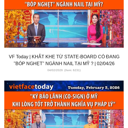
VF Today | KHẮT KHE TỪ STATE-BOARD CÓ ĐANG
"BÓP NGHẸT" NGÀNH NAIL TẠI MỸ ? | 02/04/26
04/02/2026
(Xem: 6231)