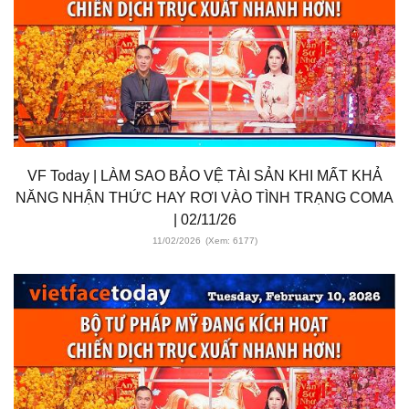
VF Today | LÀM SAO BẢO VỆ TÀI SẢN KHI MẤT KHẢ
NĂNG NHẬN THỨC HAY RƠI VÀO TÌNH TRẠNG COMA
| 02/11/26
11/02/2026
(Xem: 6177)