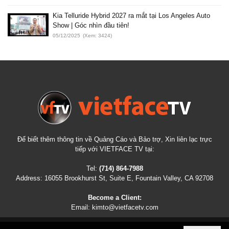
Kia Telluride Hybrid 2027 ra mắt tại Los Angeles Auto
Show | Góc nhìn đầu tiên!
05/12/2025
(Xem: 3424)
Để biết thêm thông tin về Quảng Cáo và Bảo trợ, Xin liên lạc trực
tiếp với VIETFACE TV tại:
Tel:
(714) 864-7988
Address:
16055 Brookhurst St, Suite E, Fountain Valley, CA 92708
Become a Client:
Email:
kimto@vietfacetv.com