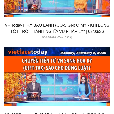
VF Today | "KÝ BẢO LÃNH (CO-SIGN) Ở MỸ - KHI LÒNG
TỐT TRỞ THÀNH NGHĨA VỤ PHÁP LÝ" | 02/03/26
03/02/2026
(Xem: 6359)