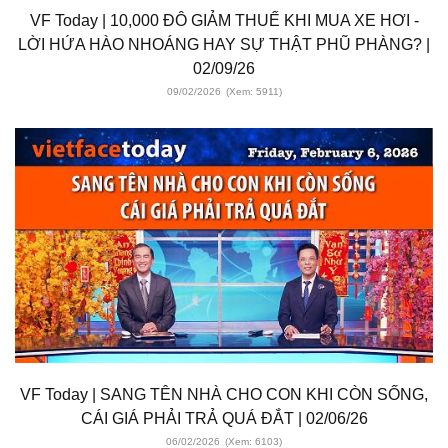
VF Today | 10,000 ĐÔ GIẢM THUẾ KHI MUA XE HƠI -
LỜI HỨA HÀO NHOÁNG HAY SỰ THẬT PHŨ PHÀNG? |
02/09/26
09/02/2026
(Xem: 5911)
VF Today | SANG TÊN NHÀ CHO CON KHI CÒN SỐNG,
CÁI GIÁ PHẢI TRẢ QUÁ ĐẮT | 02/06/26
06/02/2026
(Xem: 6103)