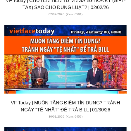
VF Today | CHUYỂN TIỀN TỪ VN SANG HOA KỲ (GIFT-
TAX) SAO CHO ĐÚNG LUẬT? | 02/02/26
02/02/2026
(Xem: 6501)
VF Today | MUỐN TĂNG ĐIỂM TÍN DỤNG? TRÁNH
NGÀY "TỆ NHẤT" ĐỂ TRẢ BILL | 01/30/26
30/01/2026
(Xem: 6456)