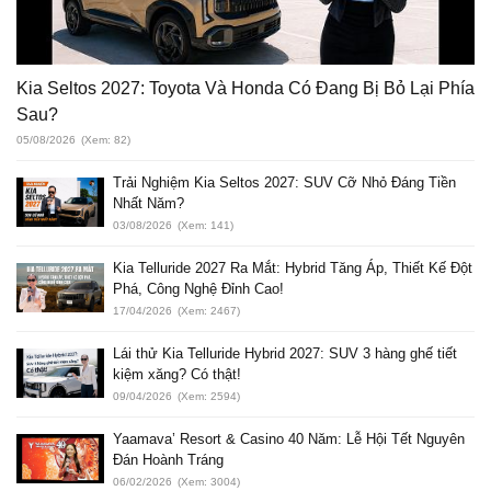
Kia Seltos 2027: Toyota Và Honda Có Đang Bị Bỏ Lại Phía
Sau?
05/08/2026
(Xem: 82)
Trải Nghiệm Kia Seltos 2027: SUV Cỡ Nhỏ Đáng Tiền
Nhất Năm?
03/08/2026
(Xem: 141)
Kia Telluride 2027 Ra Mắt: Hybrid Tăng Áp, Thiết Kế Đột
Phá, Công Nghệ Đỉnh Cao!
17/04/2026
(Xem: 2467)
Lái thử Kia Telluride Hybrid 2027: SUV 3 hàng ghế tiết
kiệm xăng? Có thật!
09/04/2026
(Xem: 2594)
Yaamava’ Resort & Casino 40 Năm: Lễ Hội Tết Nguyên
Đán Hoành Tráng
06/02/2026
(Xem: 3004)