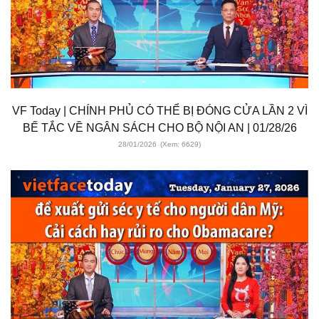
VF Today | CHÍNH PHỦ CÓ THỂ BỊ ĐÓNG CỬA LẦN 2 VÌ
BẾ TẮC VỀ NGÂN SÁCH CHO BỘ NỘI AN | 01/28/26
28/01/2026
(Xem: 6629)