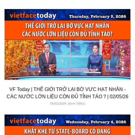
VF Today | THẾ GIỚI TRỞ LẠI BỜ VỰC HẠT NHÂN -
CÁC NƯỚC LỚN LIỆU CÒN ĐỦ TỈNH TÁO ? | 02/05/26
05/02/2026
(Xem: 5981)