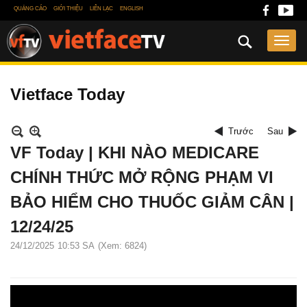
QUẢNG CÁO
GIỚI THIỆU
LIÊN LẠC
ENGLISH
Vietface Today
Trước
Sau
VF Today | KHI NÀO MEDICARE
CHÍNH THỨC MỞ RỘNG PHẠM VI
BẢO HIỂM CHO THUỐC GIẢM CÂN |
12/24/25
24/12/2025
10:53 SA
(Xem: 6824)