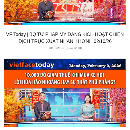
VF Today | BỘ TƯ PHÁP MỸ ĐANG KÍCH HOẠT CHIẾN
DỊCH TRỤC XUẤT NHANH HƠN! | 02/10/26
10/02/2026
(Xem: 6118)