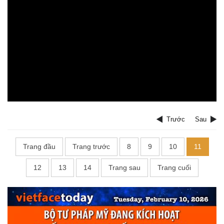
Trước
Sau
Trang đầu
Trang trước
8
9
10
11
12
13
14
Trang sau
Trang cuối