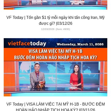
VF Today | Tốn gần $1 tỷ mỗi ngày khi tấn công Iran, Mỹ
được gì? |03/12/26
12/03/2026
(Xem: 4930)
VF Today | VISA LÀM VIỆC TẠI MỸ H-1B - BƯỚC ĐỆM
HOÀN HẢO NHẬP TỊCH HOA KỲ? |03/11/26