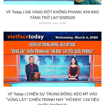
VF Today | GIÁ VÀNG RỚT KHÔNG PHANH, KHI NÀO
TĂNG TRỞ LẠI? |03/05/26
05/03/2026
(Xem: 5239)
VF Today | CHIẾN SỰ TRUNG ĐÔNG: KÉO MỸ VÀO
"VŨNG LẦY" CHIẾN TRANH HAY "HỐ ĐEN" CHI TIÊU