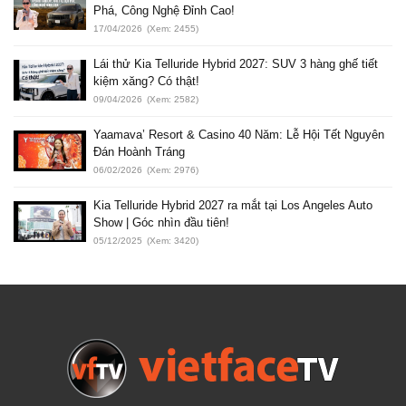
Phá, Công Nghệ Đỉnh Cao!
17/04/2026
(Xem: 2455)
Lái thử Kia Telluride Hybrid 2027: SUV 3 hàng ghế tiết
kiệm xăng? Có thật!
09/04/2026
(Xem: 2582)
Yaamava’ Resort & Casino 40 Năm: Lễ Hội Tết Nguyên
Đán Hoành Tráng
06/02/2026
(Xem: 2976)
Kia Telluride Hybrid 2027 ra mắt tại Los Angeles Auto
Show | Góc nhìn đầu tiên!
05/12/2025
(Xem: 3420)