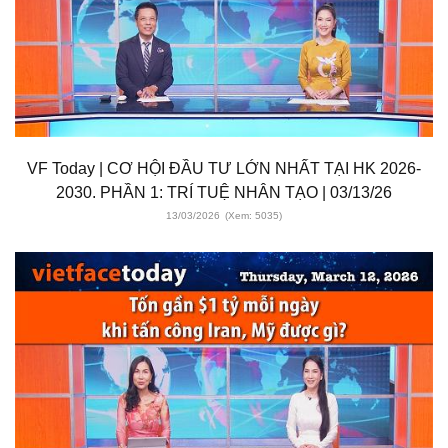
VF Today | CƠ HỘI ĐẦU TƯ LỚN NHẤT TẠI HK 2026-
2030. PHẦN 1: TRÍ TUỆ NHÂN TẠO | 03/13/26
13/03/2026
(Xem: 5035)