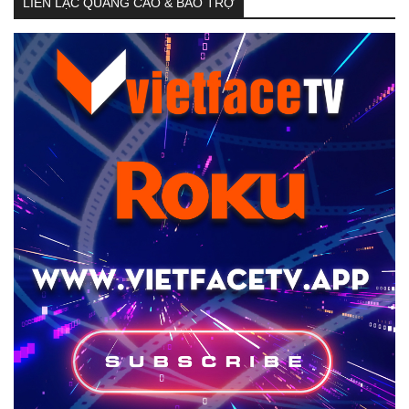
LIÊN LẠC QUẢNG CÁO & BẢO TRỢ