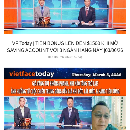
VF Today | TIỀN BONUS LÊN ĐẾN $1500 KHI MỞ
SAVING ACCOUNT VỚI 3 NGÂN HÀNG NÀY |03/06/26
06/03/2026
(Xem: 5274)