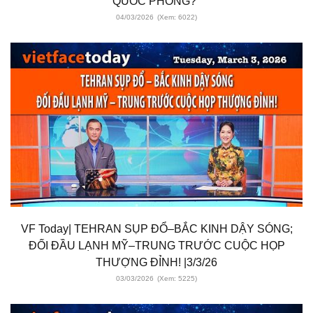
QUỐC PHÒNG?"
04/03/2026
(Xem: 6022)
VF Today| TEHRAN SỤP ĐỔ–BẮC KINH DẬY SÓNG;
ĐỐI ĐẦU LẠNH MỸ–TRUNG TRƯỚC CUỘC HỌP
THƯỢNG ĐỈNH! |3/3/26
03/03/2026
(Xem: 5225)