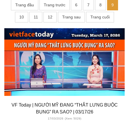
Trang đầu
Trang trước
6
7
8
9
10
11
12
Trang sau
Trang cuối
VF Today | NGƯỜI MỸ ĐANG “THẮT LƯNG BUỘC
BỤNG” RA SAO? | 03/17/26
17/03/2026
(Xem: 5029)