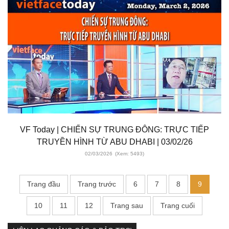
VF Today | CHIẾN SỰ TRUNG ĐÔNG: TRỰC TIẾP
TRUYỀN HÌNH TỪ ABU DHABI | 03/02/26
02/03/2026
(Xem: 5493)
Trang đầu
Trang trước
6
7
8
9
10
11
12
Trang sau
Trang cuối