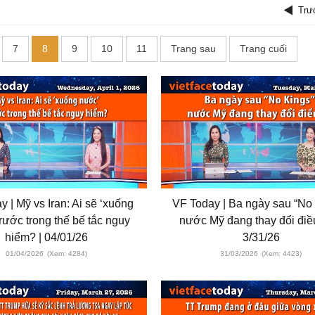
Trư
7
8
9
10
11
Trang sau
Trang cuối
 | Mỹ vs Iran: Ai sẽ ‘xuống
VF Today | Ba ngày sau “No 
rước trong thế bế tắc nguy
nước Mỹ đang thay đổi điều
hiểm? | 04/01/26
3/31/26
01/04/2026
(Xem: 4284)
31/03/2026
(Xem: 4423)