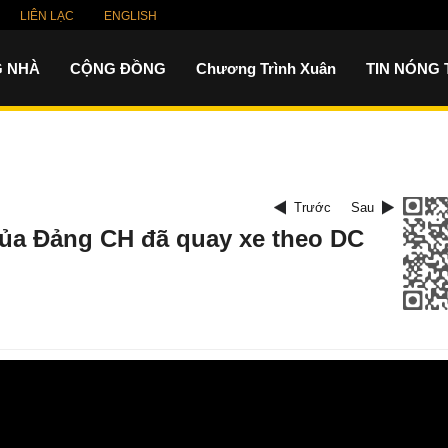
LIÊN LẠC
ENGLISH
 NHÀ
CỘNG ĐỒNG
Chương Trình Xuân
TIN NÓNG
Trước
Sau
của Đảng CH đã quay xe theo DC