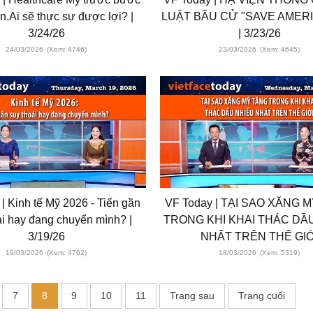
n.Ai sẽ thực sự được lợi? |
LUẬT BẦU CỬ "SAVE AMER
3/24/26
| 3/23/26
24/03/2026
(Xem: 4746)
23/03/2026
(Xem: 4645)
 Kinh tế Mỹ 2026 - Tiến gần
VF Today | TẠI SAO XĂNG 
i hay đang chuyển mình? |
TRONG KHI KHAI THÁC DẦU
3/19/26
NHẤT TRÊN THẾ GIƠ
19/03/2026
(Xem: 4762)
18/03/2026
(Xem: 5319)
7
8
9
10
11
Trang sau
Trang cuối