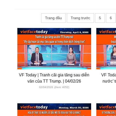
Trang đầu
Trang trước
5
6
VF Today | Tranh cãi gia tăng sau diễn
VF Today
văn của TT Trump. | 04/02/26
nước’ t
02/04/2026
(Xem: 4052)