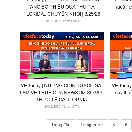
TANG BỎ PHIẾU QUA THƯ TẠI
ngoặt lớ
FLORIDA...CHUYỆN NHỎ! | 3/25/26
25/03/2026
(Xem: 4733)
VF Today | NHỮNG CHÍNH SÁCH SAI
VF Today |
LẦM VỀ THUẾ CỦA NEWSOM SO VỚI
suy thoá
THỰC TẾ CALIFORNIA
20/03/2026
(Xem: 4677)
Trang đầu
Trang trước
5
6