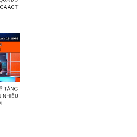
ICA ACT"
MỸ TĂNG
 NHIỀU
́I