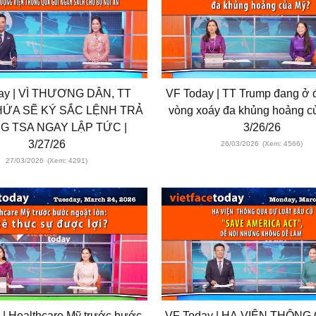
ay | VÌ THƯƠNG DÂN, TT
VF Today | TT Trump đang ở đa
ỨA SẼ KÝ SẮC LỆNH TRẢ
vòng xoáy đa khủng hoảng c
 TSA NGAY LẬP TỨC |
3/26/26
3/27/26
26/03/2026
(Xem: 4566)
27/03/2026
(Xem: 4291)
 Healthcare Mỹ trước bước
VF Today | HẠ VIỆN THÔNG 