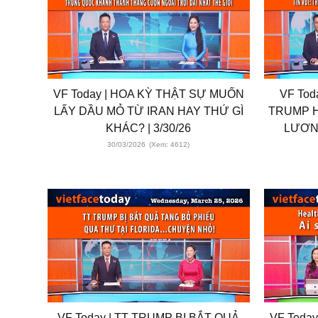
VF Today | HOA KỲ THẬT SỰ MUỐN
VF Tod
LẤY DẦU MỎ TỪ IRAN HAY THỨ GÌ
TRUMP H
KHÁC? | 3/30/26
LƯƠNG
30/03/2026
(Xem: 4612)
VF Today | TT TRUMP BỊ BẮT QUẢ
VF Today |