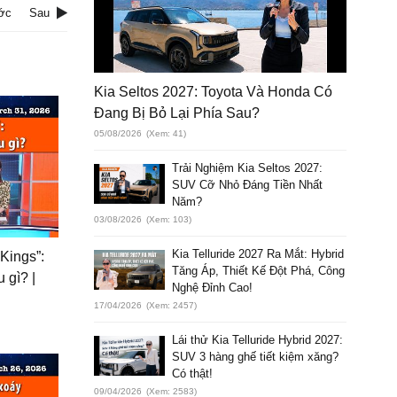
ớc
Sau
Kia Seltos 2027: Toyota Và Honda Có
Đang Bị Bỏ Lại Phía Sau?
05/08/2026
(Xem: 41)
Trải Nghiệm Kia Seltos 2027:
SUV Cỡ Nhỏ Đáng Tiền Nhất
Năm?
03/08/2026
(Xem: 103)
Kia Telluride 2027 Ra Mắt: Hybrid
Kings”:
Tăng Áp, Thiết Kế Đột Phá, Công
 gì? |
Nghệ Đỉnh Cao!
17/04/2026
(Xem: 2457)
Lái thử Kia Telluride Hybrid 2027:
SUV 3 hàng ghế tiết kiệm xăng?
Có thật!
09/04/2026
(Xem: 2583)