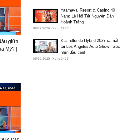
Yaamava’ Resort & Casino 40
Năm: Lễ Hội Tết Nguyên Đán
Hoành Tráng
06/02/2026
(Xem: 2980)
Kia Telluride Hybrid 2027 ra mắt
̂u giữa
tại Los Angeles Auto Show | Góc
ủa Mỹ? |
nhìn đầu tiên!
05/12/2025
(Xem: 3421)
QUA DỰ