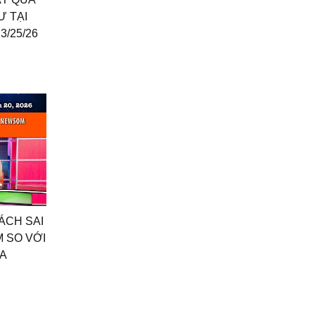
̛ TẠI
3/25/26
SÁCH SAI
 SO VỚI
IA