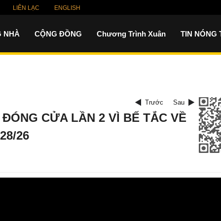
LIÊN LẠC
ENGLISH
 NHÀ
CỘNG ĐỒNG
Chương Trình Xuân
TIN NÓNG
Trước
Sau
Ị ĐÓNG CỬA LẦN 2 VÌ BẾ TẮC VỀ
28/26