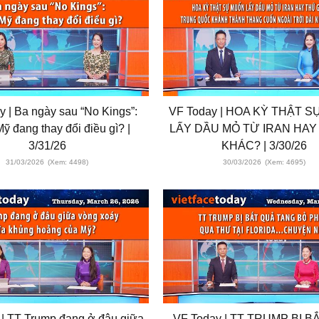
 | Ba ngày sau “No Kings”:
VF Today | HOA KỲ THẬT 
ỹ đang thay đổi điều gì? |
LẤY DẦU MỎ TỪ IRAN HAY
3/31/26
KHÁC? | 3/30/26
31/03/2026
(Xem: 4498)
30/03/2026
(Xem: 4695)
 TT Trump đang ở đâu giữa
VF Today | TT TRUMP BỊ BA