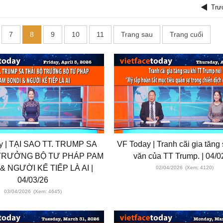
Trư
7
8
9
10
11
Trang sau
Trang cuối
y | TẠI SAO TT. TRUMP SA
VF Today | Tranh cãi gia tăng
 TRƯỞNG BỘ TƯ PHÁP PAM
văn của TT Trump. | 04/0
& NGƯỜI KẾ TIẾP LÀ AI |
02/04/2026
(Xem: 4120)
04/03/26
03/04/2026
(Xem: 4645)