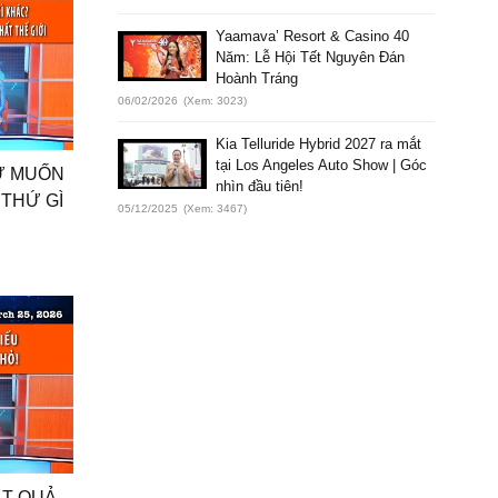
Yaamava’ Resort & Casino 40
Năm: Lễ Hội Tết Nguyên Đán
Hoành Tráng
06/02/2026
(Xem: 3023)
Kia Telluride Hybrid 2027 ra mắt
tại Los Angeles Auto Show | Góc
SỰ MUỐN
nhìn đầu tiên!
 THỨ GÌ
05/12/2025
(Xem: 3467)
̆́T QUẢ