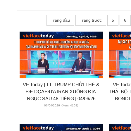
Trang đầu
Trang trước
5
6
VF Today | TT. TRUMP CHỬI THỀ &
VF Toda
ĐE DỌA ĐƯA IRAN XUỐNG ĐỊA
THẢI BỘ
NGỤC SAU 48 TIẾNG | 04/06/26
BONDI 
06/04/2026
(Xem: 4158)