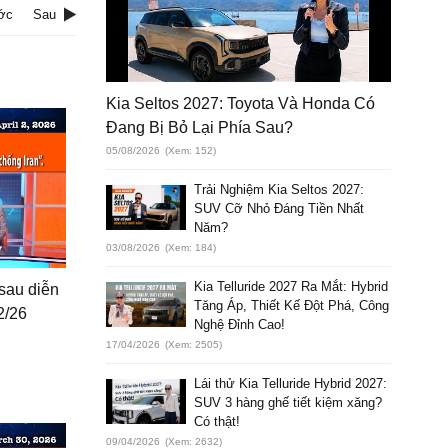
ớc
Sau
Kia Seltos 2027: Toyota Và Honda Có
Đang Bị Bỏ Lại Phía Sau?
05/08/2026
(Xem: 152)
Trải Nghiệm Kia Seltos 2027:
SUV Cỡ Nhỏ Đáng Tiền Nhất
Năm?
03/08/2026
(Xem: 184)
Kia Telluride 2027 Ra Mắt: Hybrid
 sau diễn
Tăng Áp, Thiết Kế Đột Phá, Công
2/26
Nghệ Đỉnh Cao!
17/04/2026
(Xem: 2505)
Lái thử Kia Telluride Hybrid 2027:
SUV 3 hàng ghế tiết kiệm xăng?
Có thật!
09/04/2026
(Xem: 2632)