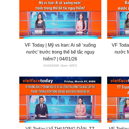
VF Today | Mỹ vs Iran: Ai sẽ ‘xuống
VF Today
nước’ trước trong thế bế tắc nguy
nước M
hiểm? | 04/01/26
01/04/2026
(Xem: 4357)
VF Today | VÌ THƯƠNG DÂN, TT
VF Today |