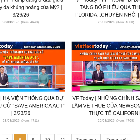
y đa khủng hoảng của Mỹ? |
TANG BỎ PHIẾU QUA THU
3/26/26
FLORIDA...CHUYỆN NHỎ! | 
26/03/2026
(Xem: 4643)
25/03/2026
(Xem: 4800)
| HẠ VIỆN THÔNG QUA DỰ
VF Today | NHỮNG CHÍNH 
̀U CỬ "SAVE AMERICA ACT"
LẦM VỀ THUẾ CỦA NEWSOM
| 3/23/26
THỰC TẾ CALIFORN
23/03/2026
(Xem: 4711)
20/03/2026
(Xem: 4768)
7
8
9
10
11
Trang sau
Trang cuối