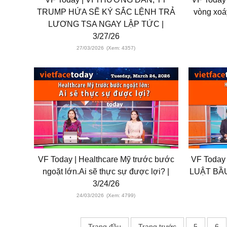
TRUMP HỨA SẼ KÝ SẮC LỆNH TRẢ
vòng xoá
LƯƠNG TSA NGAY LẬP TỨC |
3/27/26
27/03/2026
(Xem: 4357)
VF Today | Healthcare Mỹ trước bước
VF Today 
ngoặt lớn.Ai sẽ thực sự được lợi? |
LUẬT BÂ
3/24/26
24/03/2026
(Xem: 4799)
Trang đầu
Trang trước
5
6