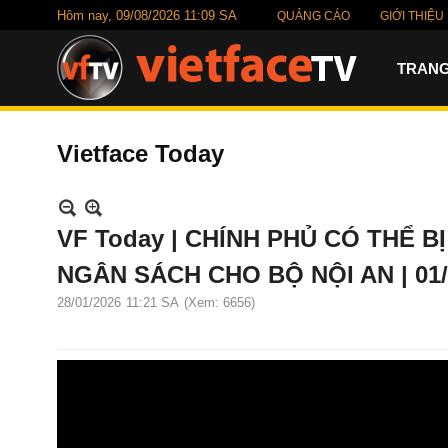
Hôm nay,
09/08/2026 11:09 SA
QUẢNG CÁO
GIỚI THIỆU
TRANG
Vietface Today
VF Today | CHÍNH PHỦ CÓ THỂ B
NGÂN SÁCH CHO BỘ NỘI AN | 01/
28/01/2026
11:21 SA
(Xem: 6656)