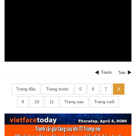
Trước
Sau
Trang đầu
Trang trước
5
6
7
8
9
10
11
Trang sau
Trang cuối