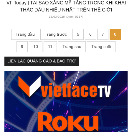
VF Today | TẠI SAO XĂNG MỸ TĂNG TRONG KHI KHAI
THÁC DẦU NHIỀU NHẤT TRÊN THẾ GIỚI
18/03/2026
(Xem: 5317)
Trang đầu
Trang trước
5
6
7
8
9
10
11
Trang sau
Trang cuối
LIÊN LẠC QUẢNG CÁO & BẢO TRỢ