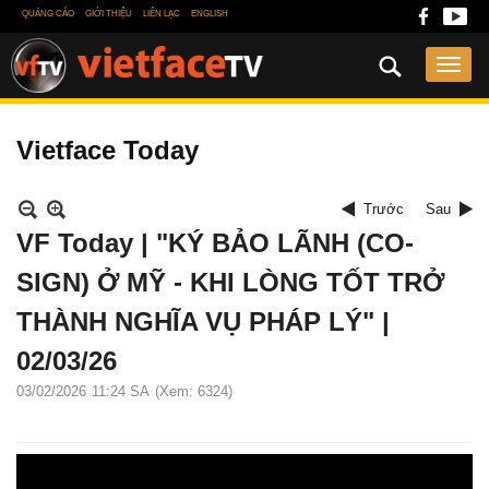
QUẢNG CÁO
GIỚI THIỆU
LIÊN LẠC
ENGLISH
Vietface Today
Trước
Sau
VF Today | "KÝ BẢO LÃNH (CO-
SIGN) Ở MỸ - KHI LÒNG TỐT TRỞ
THÀNH NGHĨA VỤ PHÁP LÝ" |
02/03/26
03/02/2026
11:24 SA
(Xem: 6324)