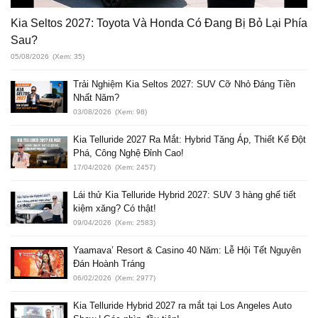
Kia Seltos 2027: Toyota Và Honda Có Đang Bị Bỏ Lại Phía
Sau?
05/08/2026
(Xem: 35)
Trải Nghiệm Kia Seltos 2027: SUV Cỡ Nhỏ Đáng Tiền
Nhất Năm?
03/08/2026
(Xem: 98)
Kia Telluride 2027 Ra Mắt: Hybrid Tăng Áp, Thiết Kế Đột
Phá, Công Nghệ Đỉnh Cao!
17/04/2026
(Xem: 2457)
Lái thử Kia Telluride Hybrid 2027: SUV 3 hàng ghế tiết
kiệm xăng? Có thật!
09/04/2026
(Xem: 2583)
Yaamava’ Resort & Casino 40 Năm: Lễ Hội Tết Nguyên
Đán Hoành Tráng
06/02/2026
(Xem: 2977)
Kia Telluride Hybrid 2027 ra mắt tại Los Angeles Auto