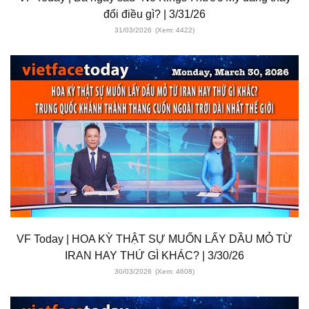
đổi điều gì? | 3/31/26
31/03/2026
(Xem: 4422)
VF Today | HOA KỲ THẬT SỰ MUỐN LẤY DẦU MỎ TỪ
IRAN HAY THỨ GÌ KHÁC? | 3/30/26
30/03/2026
(Xem: 4608)