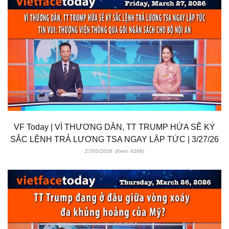
VF Today | VÌ THƯƠNG DÂN, TT TRUMP HỨA SẼ KÝ
SẮC LỆNH TRẢ LƯƠNG TSA NGAY LẬP TỨC | 3/27/26
27/03/2026
(Xem: 4286)