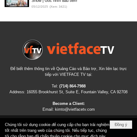
Show | Góc nhìn đầu tiên!
05/12/2025
(Xem: 3421)
Để biết thêm thông tin về Quảng Cáo và Bảo trợ, Xin liên lạc trực
tiếp với VIETFACE TV tại:
Tel:
(714) 864-7988
Address:
16055 Brookhurst St, Suite E, Fountain Valley, CA 92708
Become a Client:
Email:
kimto@vietfacetv.com
Chúng tôi sử dụng cookie để cung cấp cho bạn trải nghiệm
Đồng ý
COPYRIGHT © 2026
VIETFACETV.COM
ALL RIGHTS RESERVED
tốt nhất trên trang web của chúng tôi. Nếu tiếp tục, chúng
tôi cho rằng bạn đã chấp thuận cookie cho mục đích này.