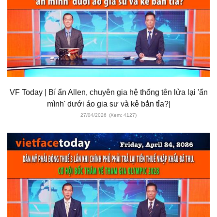
VF Today | Bí ẩn Allen, chuyên gia hệ thống tên lửa lại 'ẩn
mình' dưới áo gia sư và kẻ bắn tỉa?|
27/04/2026
(Xem: 4127)