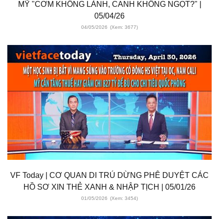
MỸ "CƠM KHÔNG LÀNH, CANH KHÔNG NGỌT?" |
05/04/26
04/05/2026
(Xem: 3677)
VF Today | CƠ QUAN DI TRÚ DỪNG PHÊ DUYỆT CÁC
HỒ SƠ XIN THẺ XANH & NHẬP TỊCH | 05/01/26
01/05/2026
(Xem: 3454)