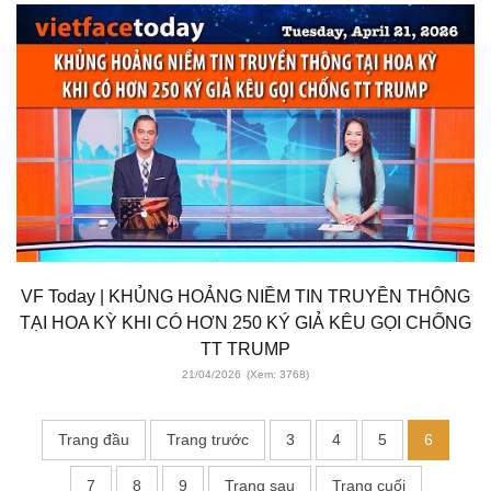
VF Today | KHỦNG HOẢNG NIỀM TIN TRUYỀN THÔNG
TẠI HOA KỲ KHI CÓ HƠN 250 KÝ GIẢ KÊU GỌI CHỐNG
TT TRUMP
21/04/2026
(Xem: 3768)
Trang đầu
Trang trước
3
4
5
6
7
8
9
Trang sau
Trang cuối