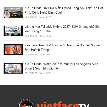
Kia Telluride 2027 Ra Mắt: Hybrid Tăng Áp, Thiết Kế Đột
Phá, Công Nghệ Đỉnh Cao!
17/04/2026
(Xem: 2457)
Lái thử Kia Telluride Hybrid 2027: SUV 3 hàng ghế tiết
kiệm xăng? Có thật!
09/04/2026
(Xem: 2583)
Yaamava’ Resort & Casino 40 Năm: Lễ Hội Tết Nguyên
Đán Hoành Tráng
06/02/2026
(Xem: 2977)
Kia Telluride Hybrid 2027 ra mắt tại Los Angeles Auto
Show | Góc nhìn đầu tiên!
05/12/2025
(Xem: 3421)