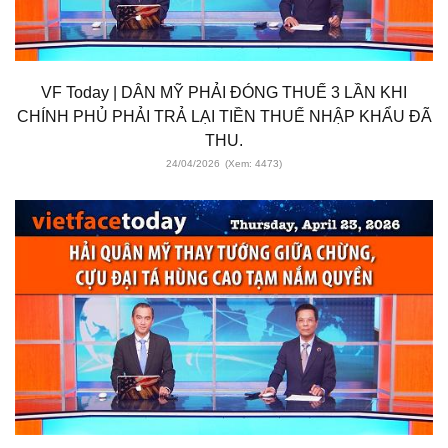
VF Today | DÂN MỸ PHẢI ĐÓNG THUẾ 3 LẦN KHI
CHÍNH PHỦ PHẢI TRẢ LẠI TIỀN THUẾ NHẬP KHẨU ĐÃ
THU.
24/04/2026
(Xem: 4473)