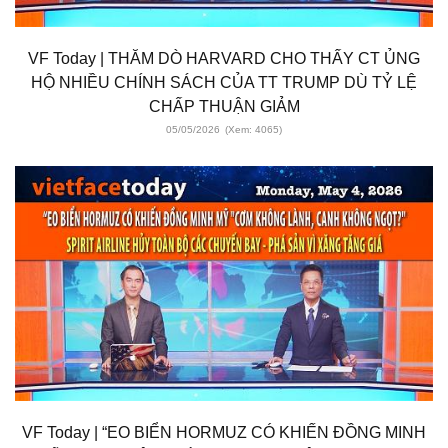
VF Today | THĂM DÒ HARVARD CHO THẤY CT ỦNG
HỘ NHIỀU CHÍNH SÁCH CỦA TT TRUMP DÙ TỶ LỆ
CHẤP THUẬN GIẢM
05/05/2026
(Xem: 4065)
VF Today | “EO BIỂN HORMUZ CÓ KHIẾN ĐỒNG MINH