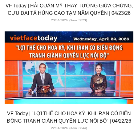
VF Today | HẢI QUÂN MỸ THAY TƯỚNG GIỮA CHỪNG,
CỰU ĐẠI TÁ HÙNG CAO TẠM NẮM QUYỀN | 04/23/26
23/04/2026
(Xem: 3823)
VF Today | "LỢI THẾ CHO HOA KỲ, KHI IRAN CÓ BIẾN
ĐỘNG TRANH GIÀNH QUYỀN LỰC NỘI BỘ" | 04/22/26
22/04/2026
(Xem: 3844)