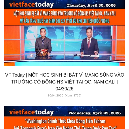
VF Today | MỘT HỌC SINH BỊ BẮT VÌ MANG SÚNG VÀO
TRƯỜNG CÓ ĐÔNG HS VIỆT TẠI OC, NAM CALI |
04/30/26
30/04/2026
(Xem: 3729)