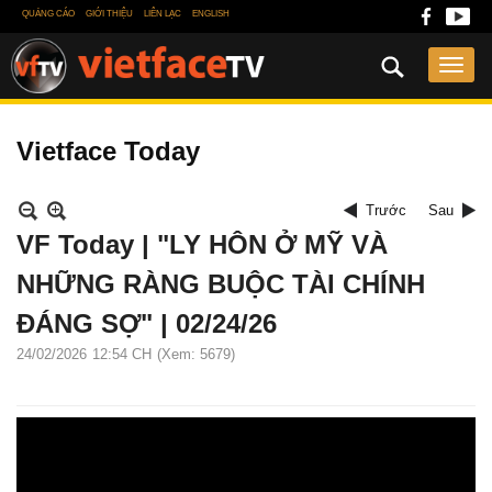
QUẢNG CÁO
GIỚI THIỆU
LIÊN LẠC
ENGLISH
Vietface Today
Trước
Sau
VF Today | "LY HÔN Ở MỸ VÀ
NHỮNG RÀNG BUỘC TÀI CHÍNH
ĐÁNG SỢ" | 02/24/26
24/02/2026
12:54 CH
(Xem: 5679)