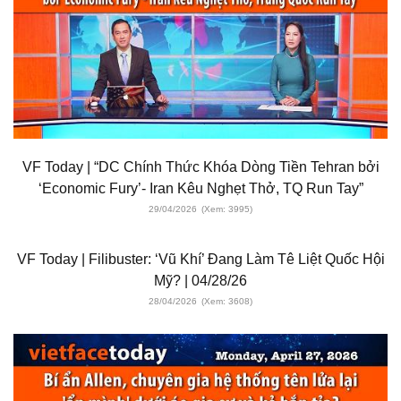
VF Today | “DC Chính Thức Khóa Dòng Tiền Tehran bởi
‘Economic Fury’- Iran Kêu Nghẹt Thở, TQ Run Tay”
29/04/2026
(Xem: 3995)
VF Today | Filibuster: ‘Vũ Khí’ Đang Làm Tê Liệt Quốc Hội
Mỹ? | 04/28/26
28/04/2026
(Xem: 3608)