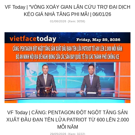
VF Today | “VÒNG XOÁY GIAN LẬN CỨU TRỢ ĐẠI DỊCH
KÉO GIÁ NHÀ TĂNG PHI MÃ! | 06/01/26
01/06/2026
(Xem: 3058)
VF Today | CĂNG: PENTAGON ĐỘT NGỘT TĂNG SẢN
XUẤT ĐẦU ĐẠN TÊN LỬA PATRIOT TỪ 600 LÊN 2.000
MỖI NĂM
29/05/2026
(Xem: 3222)