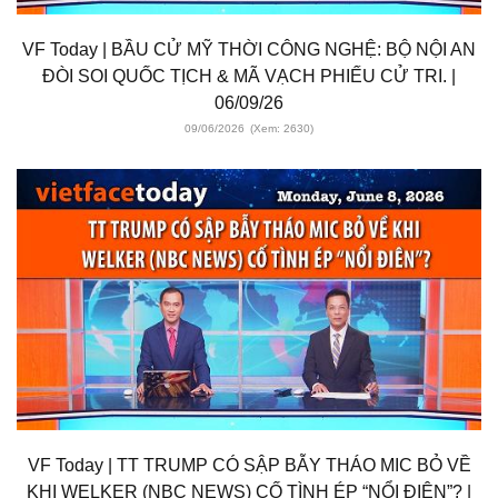
VF Today | BẦU CỬ MỸ THỜI CÔNG NGHỆ: BỘ NỘI AN
ĐÒI SOI QUỐC TỊCH & MÃ VẠCH PHIẾU CỬ TRI. |
06/09/26
09/06/2026
(Xem: 2630)
VF Today | TT TRUMP CÓ SẬP BẪY THÁO MIC BỎ VỀ
KHI WELKER (NBC NEWS) CỐ TÌNH ÉP “NỔI ĐIÊN”? |