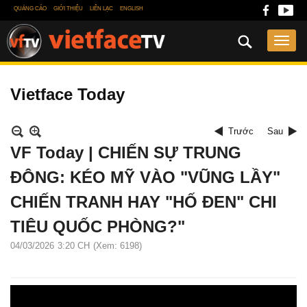
QUẢNG CÁO
GIỚI THIỆU
LIÊN LẠC
ENGLISH
Vietface Today
Trước
Sau
VF Today | CHIẾN SỰ TRUNG
ĐÔNG: KÉO MỸ VÀO "VŨNG LẦY"
CHIẾN TRANH HAY "HỐ ĐEN" CHI
TIÊU QUỐC PHÒNG?"
04/03/2026
3:20 CH
(Xem: 6198)