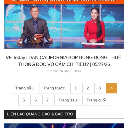
VF Today | DÂN CALIFORNIA BÓP BỤNG ĐÓNG THUẾ,
THỐNG ĐỐC VÔ CẢM CHI TIÊU? | 05/27/26
27/05/2026
(Xem: 3424)
Trang đầu
Trang trước
1
2
3
4
5
6
7
Trang sau
Trang cuối
LIÊN LẠC QUẢNG CÁO & BẢO TRỢ