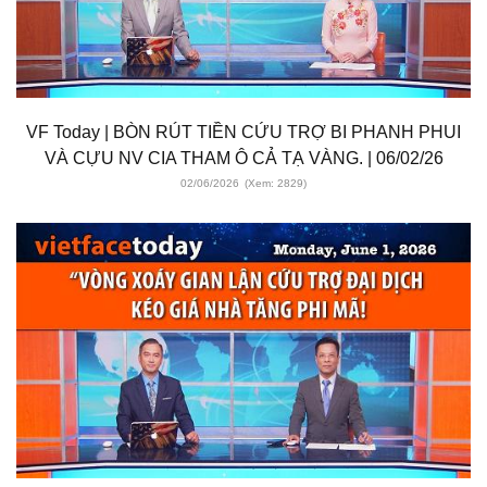
VF Today | BÒN RÚT TIỀN CỨU TRỢ BI PHANH PHUI
VÀ CỰU NV CIA THAM Ô CẢ TẠ VÀNG. | 06/02/26
02/06/2026
(Xem: 2829)