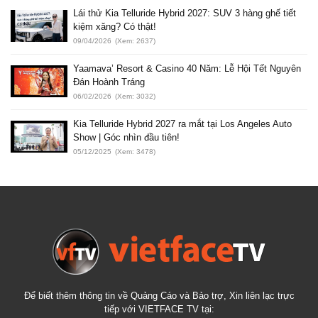
Lái thử Kia Telluride Hybrid 2027: SUV 3 hàng ghế tiết
kiệm xăng? Có thật!
09/04/2026
(Xem: 2637)
Yaamava’ Resort & Casino 40 Năm: Lễ Hội Tết Nguyên
Đán Hoành Tráng
06/02/2026
(Xem: 3032)
Kia Telluride Hybrid 2027 ra mắt tại Los Angeles Auto
Show | Góc nhìn đầu tiên!
05/12/2025
(Xem: 3478)
Để biết thêm thông tin về Quảng Cáo và Bảo trợ, Xin liên lạc trực
tiếp với VIETFACE TV tại: