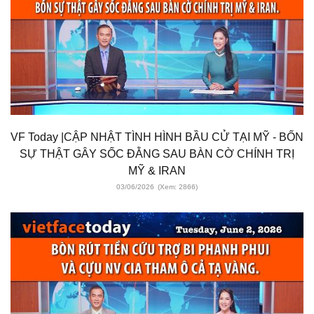
VF Today |CẬP NHẬT TÌNH HÌNH BẦU CỬ TẠI MỸ - BỐN
SỰ THẬT GÂY SỐC ĐẰNG SAU BÀN CỜ CHÍNH TRỊ
MỸ & IRAN
03/06/2026
(Xem: 2866)