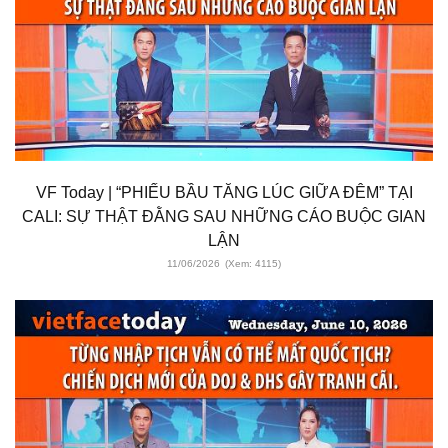
VF Today | “PHIẾU BẦU TĂNG LÚC GIỮA ĐÊM” TẠI
CALI: SỰ THẬT ĐẰNG SAU NHỮNG CÁO BUỘC GIAN
LẬN
11/06/2026
(Xem: 4115)