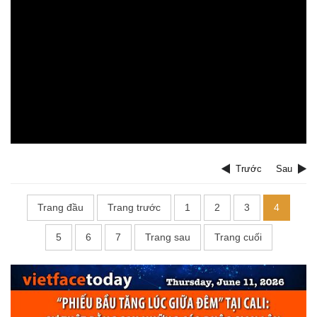
Trước
Sau
Trang đầu
Trang trước
1
2
3
4
5
6
7
Trang sau
Trang cuối