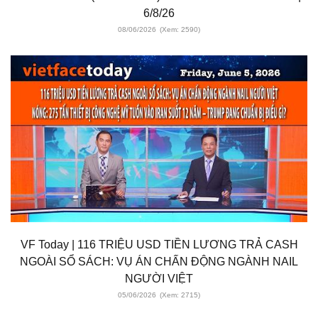
6/8/26
08/06/2026
(Xem: 2590)
VF Today | 116 TRIỆU USD TIỀN LƯƠNG TRẢ CASH
NGOÀI SỔ SÁCH: VỤ ÁN CHẤN ĐỘNG NGÀNH NAIL
NGƯỜI VIỆT
05/06/2026
(Xem: 2715)