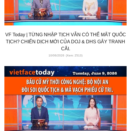
VF Today | TỪNG NHẬP TỊCH VẪN CÓ THỂ MẤT QUỐC
TỊCH? CHIẾN DỊCH MỚI CỦA DOJ & DHS GÂY TRANH
CÃI.
10/06/2026
(Xem: 2513)