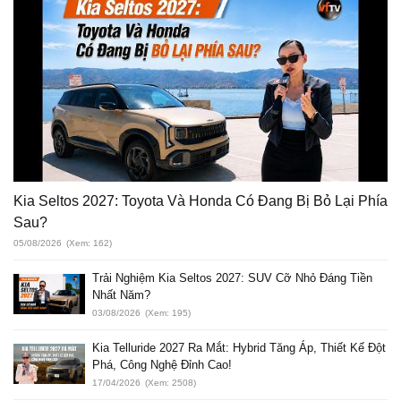
Kia Seltos 2027: Toyota Và Honda Có Đang Bị Bỏ Lại Phía
Sau?
05/08/2026
(Xem: 162)
Trải Nghiệm Kia Seltos 2027: SUV Cỡ Nhỏ Đáng Tiền
Nhất Năm?
03/08/2026
(Xem: 195)
Kia Telluride 2027 Ra Mắt: Hybrid Tăng Áp, Thiết Kế Đột
Phá, Công Nghệ Đỉnh Cao!
17/04/2026
(Xem: 2508)