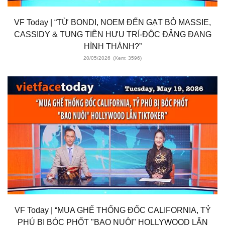
VF Today | “TỪ BONDI, NOEM ĐẾN GẠT BỎ MASSIE,
CASSIDY & TUNG TIỀN HƯU TRÍ-ĐỘC ĐẢNG ĐANG
HÌNH THÀNH?”
20/05/2026
(Xem: 3596)
VF Today | “MUA GHẾ THỐNG ĐỐC CALIFORNIA, TỶ
PHÚ BỊ BÓC PHỐT "BAO NUÔI" HOLLYWOOD LẪN