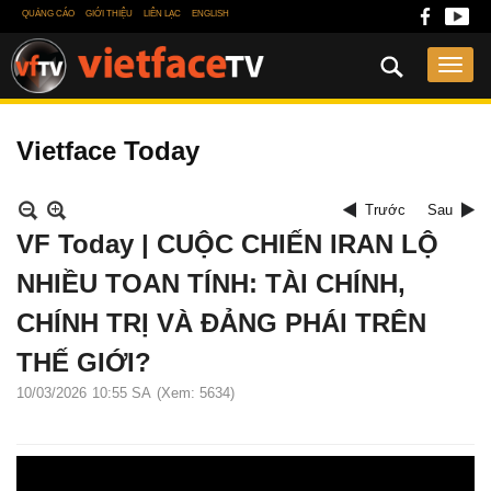
QUẢNG CÁO
GIỚI THIỆU
LIÊN LẠC
ENGLISH
Vietface Today
Trước
Sau
VF Today | CUỘC CHIẾN IRAN LỘ
NHIỀU TOAN TÍNH: TÀI CHÍNH,
CHÍNH TRỊ VÀ ĐẢNG PHÁI TRÊN
THẾ GIỚI?
10/03/2026
10:55 SA
(Xem: 5634)