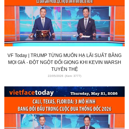
VF Today | TRUMP TỪNG MUỐN HẠ LÃI SUẤT BẰNG
MỌI GIÁ - ĐỘT NGỘT ĐỔI GIỌNG KHI KEVIN WARSH
TUYÊN THỆ
22/05/2026
(Xem: 3777)