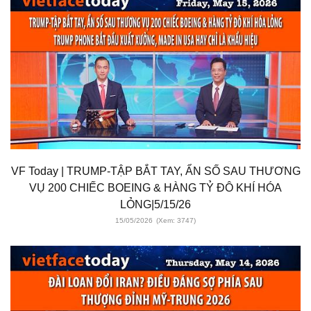
VF Today | TRUMP-TẬP BẮT TAY, ẨN SỐ SAU THƯƠNG
VỤ 200 CHIẾC BOEING & HÀNG TỶ ĐÔ KHÍ HÓA
LỎNG|5/15/26
15/05/2026
(Xem: 3747)