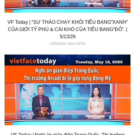
VF Today | “SỰ THÁO CHẠY KHỎI TIỂU BANG”XANH”
CỦA GIỚI TỶ PHÚ & CÁI KHÓ CỦA TIỂU BANG”ĐỎ”. |
5/13/26
13/05/2026
(Xem: 3379)
VF Today | Nghi án gián điệp Trung Quốc, Thị trưởng