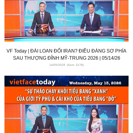
VF Today | ĐÀI LOAN ĐỔI IRAN? ĐIỀU ĐÁNG SỢ PHÍA
SAU THƯỢNG ĐỈNH MỸ-TRUNG 2026 | 05/14/26
14/05/2026
(Xem: 3178)