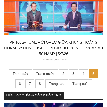
VF Today | UAE RỜI OPEC GIỮA KHỦNG HOẢNG
HORMUZ: ĐỒNG USD CÒN GIỮ ĐƯỢC NGÔI VUA SAU
50 NĂM?.| 5/7/26
07/05/2026
(Xem: 3488)
Trang đầu
Trang trước
2
3
4
5
6
7
8
Trang sau
Trang cuối
LIÊN LẠC QUẢNG CÁO & BẢO TRỢ