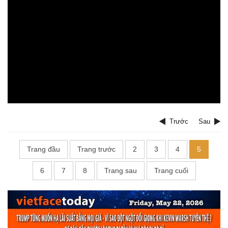
Trước
Sau
Trang đầu
Trang trước
2
3
4
5
6
7
8
Trang sau
Trang cuối