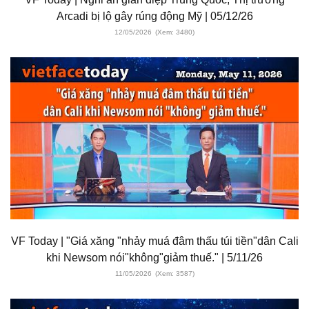
Arcadi bị lộ gây rúng động Mỹ | 05/12/26
12/05/2026
(Xem: 3480)
VF Today | "Giá xăng "nhảy muá đâm thấu túi tiền"dân Cali
khi Newsom nói"không"giảm thuế." | 5/11/26
11/05/2026
(Xem: 3587)