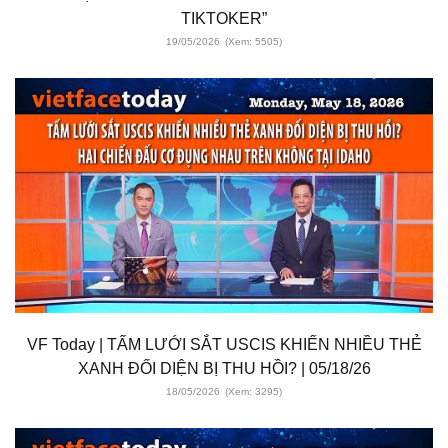
TIKTOKER”
19/05/2026
(Xem: 5505)
VF Today | TẤM LƯỚI SẮT USCIS KHIẾN NHIỀU THẺ
XANH ĐỐI DIỆN BỊ THU HỒI? | 05/18/26
18/05/2026
(Xem: 3295)