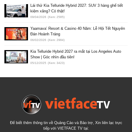
Lái thử Kia Telluride Hybrid 2027: SUV 3 hàng ghế tiết
kiệm xăng? Có thật!
09/04/2026
(Xem: 2585)
Yaamava’ Resort & Casino 40 Năm: Lễ Hội Tết Nguyên
Đán Hoành Tráng
06/02/2026
(Xem: 2984)
Kia Telluride Hybrid 2027 ra mắt tại Los Angeles Auto
Show | Góc nhìn đầu tiên!
05/12/2025
(Xem: 3423)
Để biết thêm thông tin về Quảng Cáo và Bảo trợ, Xin liên lạc trực
tiếp với VIETFACE TV tại: