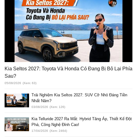
Kia Seltos 2027: Toyota Và Honda Có Đang Bị Bỏ Lại Phía
Sau?
05/08/2026
(Xem: 63)
Trải Nghiệm Kia Seltos 2027: SUV Cỡ Nhỏ Đáng Tiền
Nhất Năm?
03/08/2026
(Xem: 126)
Kia Telluride 2027 Ra Mắt: Hybrid Tăng Áp, Thiết Kế Đột
Phá, Công Nghệ Đỉnh Cao!
17/04/2026
(Xem: 2464)