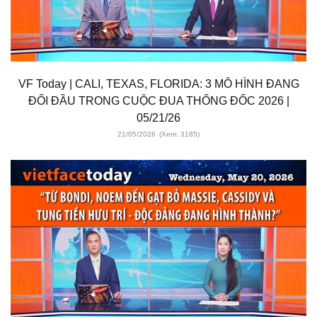
VF Today | CALI, TEXAS, FLORIDA: 3 MÔ HÌNH ĐANG
ĐỐI ĐẦU TRONG CUỘC ĐUA THỐNG ĐỐC 2026 |
05/21/26
21/05/2026
(Xem: 3185)